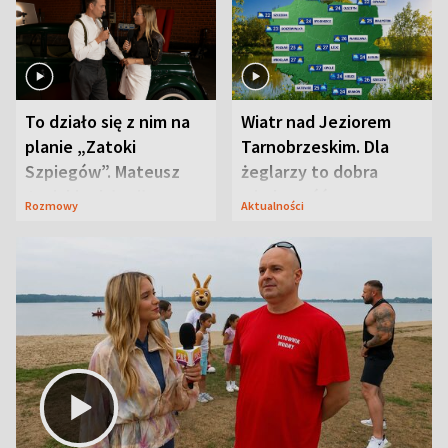
To działo się z nim na
Wiatr nad Jeziorem
planie „Zatoki
Tarnobrzeskim. Dla
Szpiegów”. Mateusz
żeglarzy to dobra
Janicki odsłonił
wiadomość
Rozmowy
Aktualności
aktorski sekret