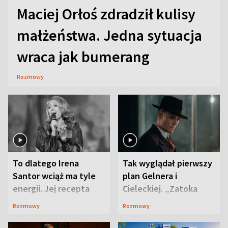
Maciej Orłoś zdradził kulisy
małżeństwa. Jedna sytuacja
wraca jak bumerang
Rozmowy
To dlatego Irena
Tak wyglądał pierwszy
Santor wciąż ma tyle
plan Gelnera i
energii. Jej recepta
Cieleckiej. „Zatoka
jest zaskakująco
szpiegów” od razu ich
Rozmowy
Rozmowy
prosta
zaskoczyła