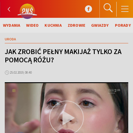
WYDANIA
WIDEO
KUCHNIA
ZDROWIE
GWIAZDY
PORADY
URODA
JAK ZROBIĆ PEŁNY MAKIJAŻ TYLKO ZA
POMOCĄ RÓŻU?
25.02.2019, 08:40