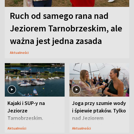
Ruch od samego rana nad
Jeziorem Tarnobrzeskim, ale
ważna jest jedna zasada
Aktualności
Kajaki i SUP-y na
Joga przy szumie wody
Jeziorze
i śpiewie ptaków. Tylko
Tarnobrzeskim.
nad Jeziorem
Przyrodnicy zwracają
Tarnobrzeskim
Aktualności
Aktualności
uwagę na coś jeszcze