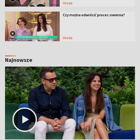
Uroda
Czy można odwrócić proces siwienia?
Uroda
Najnowsze