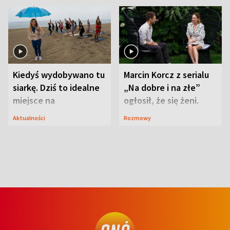
Kiedyś wydobywano tu
Marcin Korcz z serialu
siarkę. Dziś to idealne
„Na dobre i na złe”
miejsce na
ogłosił, że się żeni.
wypoczynek
Zdradził, co zmienił
Aktualności
Rozmowy
syn