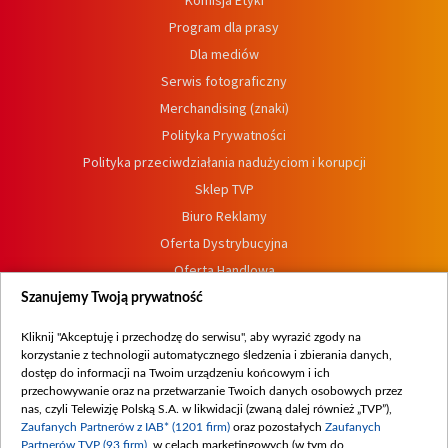
Komisja Etyki
Program dla prasy
Dla mediów
Serwis fotograficzny
Merchandising (znaki)
Polityka Prywatności
Polityka przeciwdziałania nadużyciom i korupcji
Sklep TVP
Biuro Reklamy
Oferta Dystrybucyjna
Oferta Handlowa
Dostępność
Szanujemy Twoją prywatność
Moje zgody
Kliknij "Akceptuję i przechodzę do serwisu", aby wyrazić zgody na
Procedura zgłoszeń wewnętrznych
korzystanie z technologii automatycznego śledzenia i zbierania danych,
dostęp do informacji na Twoim urządzeniu końcowym i ich
przechowywanie oraz na przetwarzanie Twoich danych osobowych przez
nas, czyli Telewizję Polską S.A. w likwidacji (zwaną dalej również „TVP”),
Zaufanych Partnerów z IAB* (1201 firm)
oraz pozostałych
Zaufanych
Partnerów TVP (93 firm)
, w celach marketingowych (w tym do