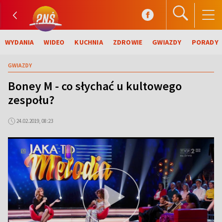
WYDANIA
WIDEO
KUCHNIA
ZDROWIE
GWIAZDY
PORADY
GWIAZDY
Boney M - co słychać u kultowego
zespołu?
24.02.2019, 08:23