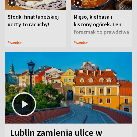
Słodki finał lubelskiej
Mięso, kiełbasa i
uczty to racuchy!
kiszony ogórek. Ten
forszmak to prawdziwa
uczta
Przepisy
Przepisy
Lublin zamienia ulice w