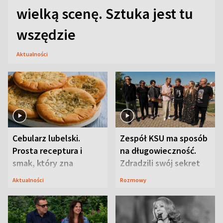
wielką scenę. Sztuka jest tu
wszędzie
Aktualności
Cebularz lubelski.
Zespół KSU ma sposób
Prosta receptura i
na długowieczność.
smak, który zna
Zdradzili swój sekret
Lubelszczyzna
Aktualności
Rozmowy