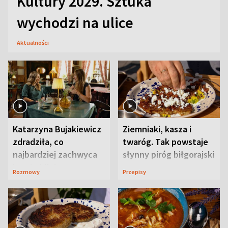
Kultury 2029. Sztuka
wychodzi na ulice
Aktualności
Katarzyna Bujakiewicz
Ziemniaki, kasza i
zdradziła, co
twaróg. Tak powstaje
najbardziej zachwyca
słynny piróg biłgorajski
ją w Lublinie
Rozmowy
Przepisy