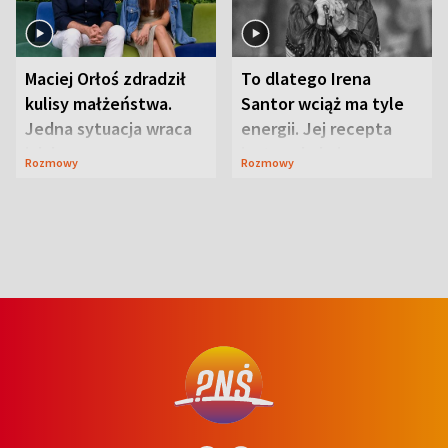
Maciej Orłoś zdradził
To dlatego Irena
kulisy małżeństwa.
Santor wciąż ma tyle
Jedna sytuacja wraca
energii. Jej recepta
jak bumerang
jest zaskakująco
Rozmowy
Rozmowy
prosta