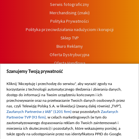
Serwis fotograficzny
Merchandising (znaki)
Polityka Prywatności
Polityka przeciwdziałania nadużyciom i korupcji
Sklep TVP
Biuro Reklamy
Oferta Dystrybucyjna
Oferta Handlowa
Dostępność
Szanujemy Twoją prywatność
Moje zgody
Kliknij "Akceptuję i przechodzę do serwisu", aby wyrazić zgody na
Procedura zgłoszeń wewnętrznych
korzystanie z technologii automatycznego śledzenia i zbierania danych,
dostęp do informacji na Twoim urządzeniu końcowym i ich
przechowywanie oraz na przetwarzanie Twoich danych osobowych przez
nas, czyli Telewizję Polską S.A. w likwidacji (zwaną dalej również „TVP”),
Zaufanych Partnerów z IAB* (1201 firm)
oraz pozostałych
Zaufanych
Partnerów TVP (93 firm)
, w celach marketingowych (w tym do
zautomatyzowanego dopasowania reklam do Twoich zainteresowań i
mierzenia ich skuteczności) i pozostałych, które wskazujemy poniżej, a
także zgody na udostępnianie przez nas identyfikatora PPID do Google.