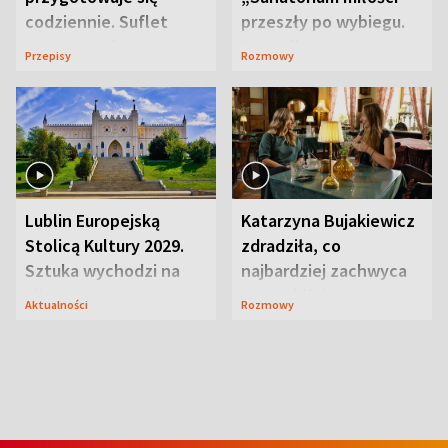
codziennie. Suflet
przeszły po wybiegu.
serowy zachwyca
Te stylizacje
Przepisy
Rozmowy
smakiem
przyciągały wzrok
Lublin Europejską
Katarzyna Bujakiewicz
Stolicą Kultury 2029.
zdradziła, co
Sztuka wychodzi na
najbardziej zachwyca
ulice
ją w Lublinie
Aktualności
Rozmowy