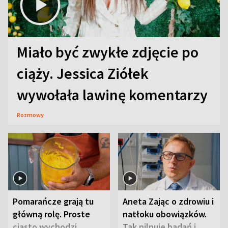
Miało być zwykłe zdjęcie po
ciąży. Jessica Ziółek
wywołała lawinę komentarzy
Rozmowy
Pomarańcze grają tu
Aneta Zając o zdrowiu i
główną rolę. Proste
natłoku obowiązków.
ciasto wychodzi
Tak pilnuje badań i