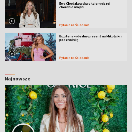
Ewa Chodakowska o tajemniczej
chorobie mięśni
Pytanie na Śniadanie
Biżuteria – idealny prezent na Mikołajki i
pod choinkę
Pytanie na Śniadanie
Najnowsze