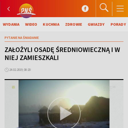
WYDANIA
WIDEO
KUCHNIA
ZDROWIE
GWIAZDY
PORADY
PYTANIE NA ŚNIADANIE
ZAŁOŻYLI OSADĘ ŚREDNIOWIECZNĄ I W
NIEJ ZAMIESZKALI
24.02.2019, 08:20