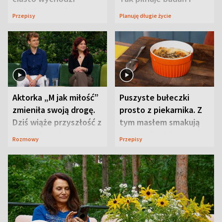
wyjątkowo wilgotne
wizyt
Przepisy
Planuję długie życie
Aktorka „M jak miłość”
Puszyste bułeczki
zmieniła swoją drogę.
prosto z piekarnika. Z
Dziś wiąże przyszłość z
tym masłem smakują
neurobiologią
jeszcze lepiej
Rozmowy
Przepisy