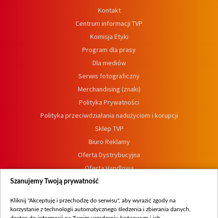
Kontakt
Centrum informacji TVP
Komisja Etyki
Program dla prasy
Dla mediów
Serwis fotograficzny
Merchandising (znaki)
Polityka Prywatności
Polityka przeciwdziałania nadużyciom i korupcji
Sklep TVP
Biuro Reklamy
Oferta Dystrybucyjna
Oferta Handlowa
Dostępność
Szanujemy Twoją prywatność
Moje zgody
Kliknij "Akceptuję i przechodzę do serwisu", aby wyrazić zgody na
Procedura zgłoszeń wewnętrznych
korzystanie z technologii automatycznego śledzenia i zbierania danych,