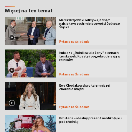
Więcej na ten temat
Marek Krajewski odkrywa jedną z
najciekawszych miejscowości Dolnego
Śląska
Pytanie na Śniadanie
Łukasz z „Rolnik szuka żony” o cenach
truskawek. Koszty i pogoda uderzają w
rolników
Pytanie na Śniadanie
Ewa Chodakowska o tajemniczej
chorobie mięśni
Pytanie na Śniadanie
Biżuteria – idealny prezent na Mikołajki i
pod choinkę