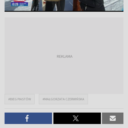
#BIEG PIASTÓW
#MAŁGORZATA CZERWIŃSKA