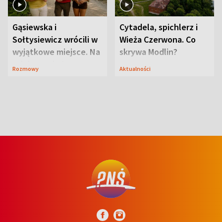
Gąsiewska i
Cytadela, spichlerz i
Sołtysiewicz wrócili w
Wieża Czerwona. Co
wyjątkowe miejsce. Na
skrywa Modlin?
szlaku czekał
Rozmowy
Aktualności
niedźwiedź