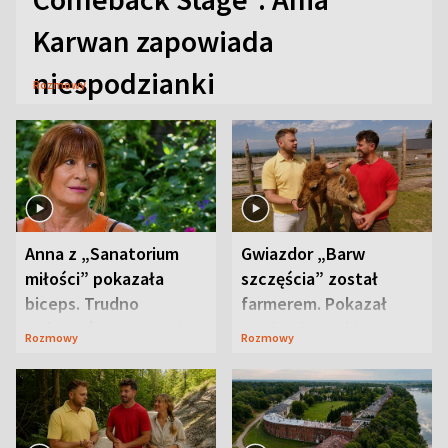
Karwan zapowiada
niespodzianki
Rozmowy
Anna z „Sanatorium
Gwiazdor „Barw
miłości” pokazała
szczęścia” został
biceps. Trudno
farmerem. Pokazał
uwierzyć, co przeszła
swoje niezwykłe
Rozmowy
Rozmowy
wcześniej
ranczo