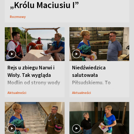
„Królu Maciusiu I”
Rozmowy
Rejs u zbiegu Narwi i
Niedźwiedzica
Wisły. Tak wygląda
salutowała
Modlin od strony wody
Piłsudskiemu. To
niejedyna tajemnica
Aktualności
Aktualności
Modlina