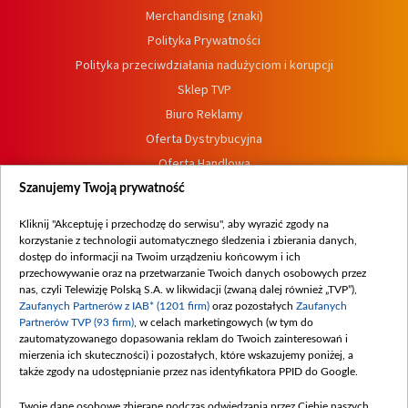
Merchandising (znaki)
Polityka Prywatności
Polityka przeciwdziałania nadużyciom i korupcji
Sklep TVP
Biuro Reklamy
Oferta Dystrybucyjna
Oferta Handlowa
Dostępność
Szanujemy Twoją prywatność
Moje zgody
Kliknij "Akceptuję i przechodzę do serwisu", aby wyrazić zgody na
Procedura zgłoszeń wewnętrznych
korzystanie z technologii automatycznego śledzenia i zbierania danych,
dostęp do informacji na Twoim urządzeniu końcowym i ich
przechowywanie oraz na przetwarzanie Twoich danych osobowych przez
nas, czyli Telewizję Polską S.A. w likwidacji (zwaną dalej również „TVP”),
Zaufanych Partnerów z IAB* (1201 firm)
oraz pozostałych
Zaufanych
Partnerów TVP (93 firm)
, w celach marketingowych (w tym do
zautomatyzowanego dopasowania reklam do Twoich zainteresowań i
mierzenia ich skuteczności) i pozostałych, które wskazujemy poniżej, a
także zgody na udostępnianie przez nas identyfikatora PPID do Google.
Twoje dane osobowe zbierane podczas odwiedzania przez Ciebie naszych