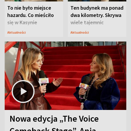
To nie było miejsce
Ten budynek ma ponad
hazardu. Co mieściło
dwa kilometry. Skrywa
się w Kasynie
wiele tajemnic
Oficerskim?
Aktualności
Aktualności
Nowa edycja „The Voice
Comeback Stage”. Ania