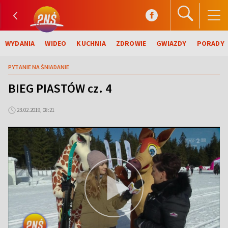
WYDANIA
WIDEO
KUCHNIA
ZDROWIE
GWIAZDY
PORADY
PYTANIE NA ŚNIADANIE
BIEG PIASTÓW cz. 4
23.02.2019, 08:21