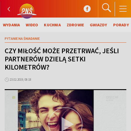
WYDANIA
WIDEO
KUCHNIA
ZDROWIE
GWIAZDY
PORADY
PYTANIE NA ŚNIADANIE
CZY MIŁOŚĆ MOŻE PRZETRWAĆ, JEŚLI
PARTNERÓW DZIELĄ SETKI
KILOMETRÓW?
23.02.2019, 08:18