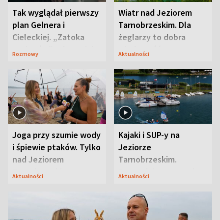
Tak wyglądał pierwszy
Wiatr nad Jeziorem
plan Gelnera i
Tarnobrzeskim. Dla
Cieleckiej. „Zatoka
żeglarzy to dobra
szpiegów” od razu ich
wiadomość
Rozmowy
Aktualności
zaskoczyła
Joga przy szumie wody
Kajaki i SUP-y na
i śpiewie ptaków. Tylko
Jeziorze
nad Jeziorem
Tarnobrzeskim.
Tarnobrzeskim
Przyrodnicy zwracają
Aktualności
Aktualności
uwagę na coś jeszcze