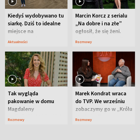
Kiedyś wydobywano tu
Marcin Korcz z serialu
siarkę. Dziś to idealne
„Na dobre i na złe”
miejsce na
ogłosił, że się żeni.
wypoczynek
Zdradził, co zmienił
Aktualności
Rozmowy
syn
Tak wygląda
Marek Kondrat wraca
pakowanie w domu
do TVP. We wrześniu
Magdaleny
zobaczymy go w „Królu
Waligórskiej-Lisieckiej.
Maciusiu I”
Rozmowy
Rozmowy
Mąż nie odpuszcza