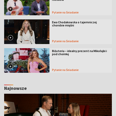
Pytanie na Śniadanie
Ewa Chodakowska o tajemniczej
chorobie mięśni
Pytanie na Śniadanie
Biżuteria – idealny prezent na Mikołajki i
pod choinkę
Pytanie na Śniadanie
Najnowsze