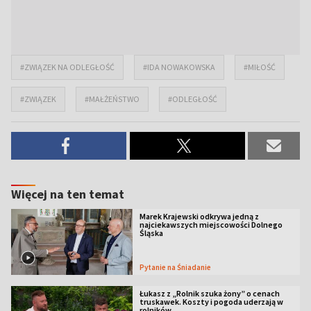
#ZWIĄZEK NA ODLEGŁOŚĆ
#IDA NOWAKOWSKA
#MIŁOŚĆ
#ZWIĄZEK
#MAŁŻEŃSTWO
#ODLEGŁOŚĆ
Więcej na ten temat
Marek Krajewski odkrywa jedną z
najciekawszych miejscowości Dolnego
Śląska
Pytanie na Śniadanie
Łukasz z „Rolnik szuka żony” o cenach
truskawek. Koszty i pogoda uderzają w
rolników