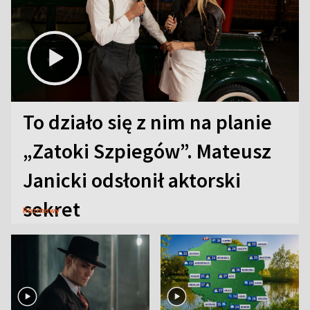
To działo się z nim na planie
„Zatoki Szpiegów”. Mateusz
Janicki odsłonił aktorski
sekret
Rozmowy