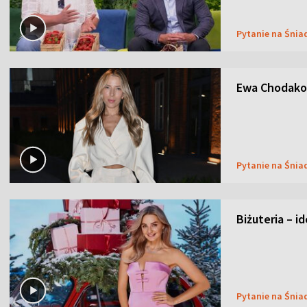
Pytanie na Śnia
Ewa Chodakow
Pytanie na Śnia
Biżuteria – i
Pytanie na Śnia