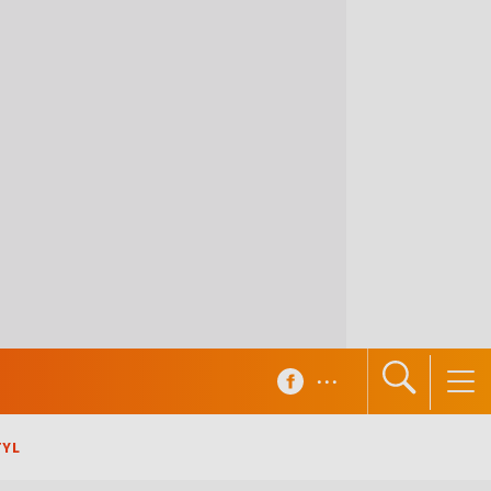
...
TYL