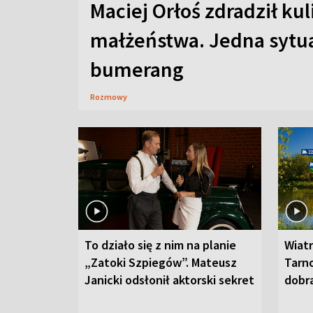
Maciej Orłoś zdradził kul
małżeństwa. Jedna sytua
bumerang
Rozmowy
To działo się z nim na planie
Wiat
„Zatoki Szpiegów”. Mateusz
Tarno
Janicki odsłonił aktorski sekret
dobr