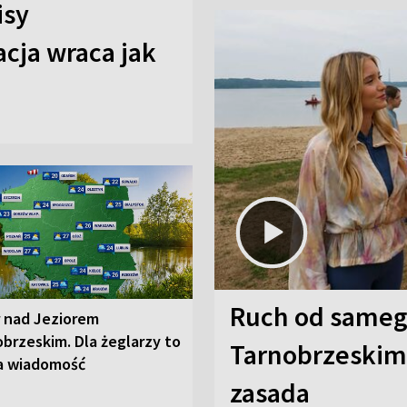
isy
cja wraca jak
Ruch od sameg
r nad Jeziorem
brzeskim. Dla żeglarzy to
Tarnobrzeskim,
a wiadomość
zasada