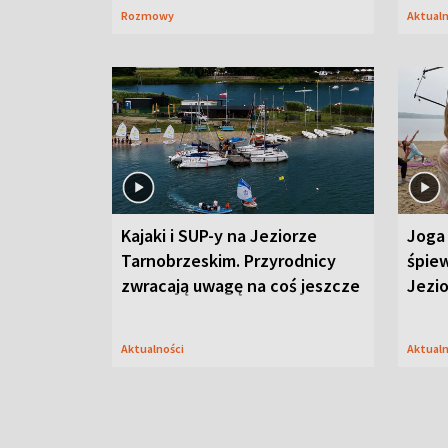
Rozmowy
Aktual
Kajaki i SUP-y na Jeziorze
Joga 
Tarnobrzeskim. Przyrodnicy
śpiew
zwracają uwagę na coś jeszcze
Jezi
Aktualności
Aktual