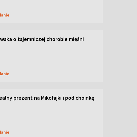
danie
ska o tajemniczej chorobie mięśni
danie
dealny prezent na Mikołajki i pod choinkę
danie