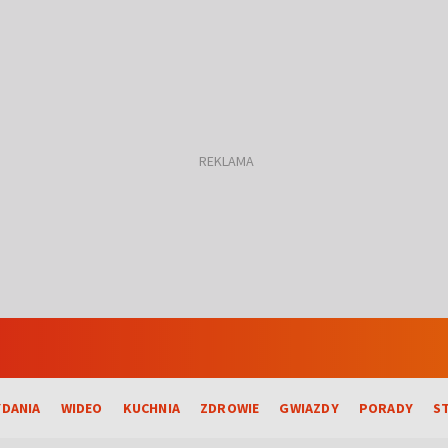
DANIA
WIDEO
KUCHNIA
ZDROWIE
GWIAZDY
PORADY
S