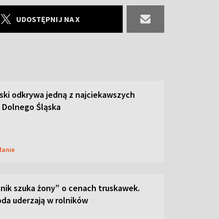
UDOSTĘPNIJ NA X
ski odkrywa jedną z najciekawszych
 Dolnego Śląska
danie
lnik szuka żony” o cenach truskawek.
oda uderzają w rolników