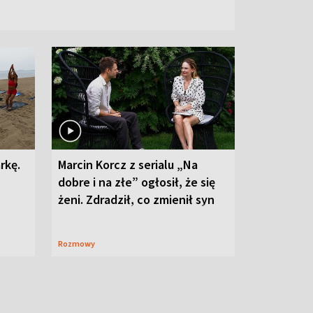
rkę.
Marcin Korcz z serialu „Na
dobre i na złe” ogłosił, że się
żeni. Zdradził, co zmienił syn
Rozmowy