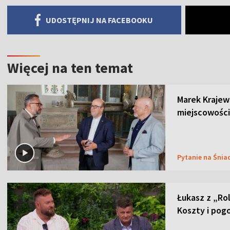
UDOSTĘPNIJ NA FACEBOOKU
Więcej na ten temat
Marek Krajew
miejscowości
Pytanie na Śnia
Łukasz z „Ro
Koszty i pog