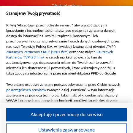
Oferta Handlowa
Dostępność
Szanujemy Twoją prywatność
Moje zgody
Kliknij "Akceptuję i przechodzę do serwisu", aby wyrazić zgody na
Procedura zgłoszeń wewnętrznych
korzystanie z technologii automatycznego śledzenia i zbierania danych,
dostęp do informacji na Twoim urządzeniu końcowym i ich
przechowywanie oraz na przetwarzanie Twoich danych osobowych przez
nas, czyli Telewizję Polską S.A. w likwidacji (zwaną dalej również „TVP”),
Zaufanych Partnerów z IAB* (1201 firm)
oraz pozostałych
Zaufanych
Partnerów TVP (93 firm)
, w celach marketingowych (w tym do
zautomatyzowanego dopasowania reklam do Twoich zainteresowań i
mierzenia ich skuteczności) i pozostałych, które wskazujemy poniżej, a
także zgody na udostępnianie przez nas identyfikatora PPID do Google.
Twoje dane osobowe zbierane podczas odwiedzania przez Ciebie naszych
poszczególnych serwisów
zwanych dalej „Portalem”, w tym informacje
zapisywane za pomocą technologii takich jak: pliki cookie, sygnalizatory
WWW lub innych podobnych technologii umożliwiających świadczenie
dopasowanych i bezpiecznych usług, personalizację treści oraz reklam,
udostępnianie funkcji mediów społecznościowych oraz analizowanie ruchu
Akceptuję i przechodzę do serwisu
w Internecie.
Twoje dane osobowe zbierane podczas odwiedzania przez Ciebie
Ustawienia zaawansowane