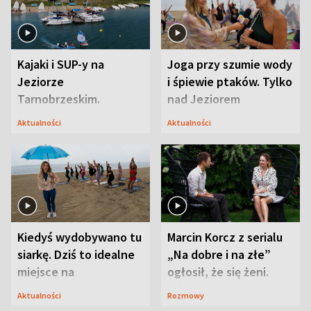
Kajaki i SUP-y na
Joga przy szumie wody
Jeziorze
i śpiewie ptaków. Tylko
Tarnobrzeskim.
nad Jeziorem
Przyrodnicy zwracają
Tarnobrzeskim
Aktualności
Aktualności
uwagę na coś jeszcze
Kiedyś wydobywano tu
Marcin Korcz z serialu
siarkę. Dziś to idealne
„Na dobre i na złe”
miejsce na
ogłosił, że się żeni.
wypoczynek
Zdradził, co zmienił
Aktualności
Rozmowy
syn