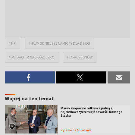
#TIPI
#NAJMODNIEJSZE NAMIOTY DLA DZIECI
#BALDACHIM NAD ŁÓŻECZKO
#ŁAPACZE SNÓW
Więcej na ten temat
Marek Krajewski odkrywa jedną z
najciekawszych miejscowości Dolnego
Śląska
Pytanie na Śniadanie