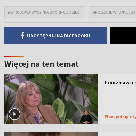
#WIRUSOWA WYSYPKA SKÓRNA U DZIECI
#RODZAJE WYSYPEK SKÓ
UDOSTĘPNIJ NA FACEBOOKU
Więcej na ten temat
Porozmawiajm
Planuję długie ż