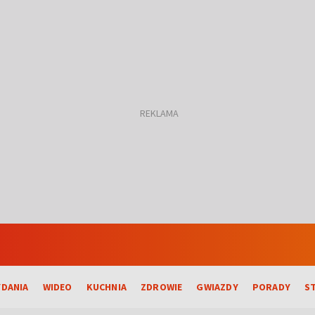
DANIA
WIDEO
KUCHNIA
ZDROWIE
GWIAZDY
PORADY
S