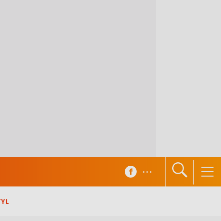
...
TYL