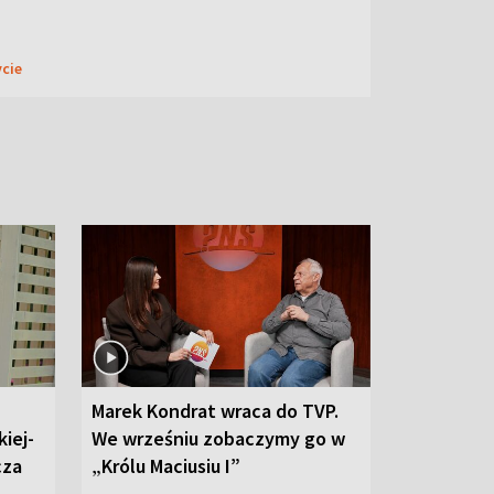
ycie
Marek Kondrat wraca do TVP.
iej-
We wrześniu zobaczymy go w
cza
„Królu Maciusiu I”