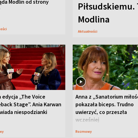
ąda Modlin od strony
Piłsudskiemu. 
y
Modlina
ności
Aktualności
 edycja „The Voice
Anna z „Sanatorium miłoś
back Stage”. Ania Karwan
pokazała biceps. Trudno
wiada niespodzianki
uwierzyć, co przeszła
wcześniej
wy
Rozmowy