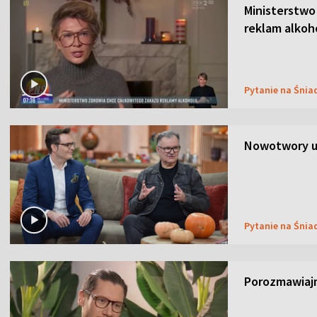
Ministerstwo
reklam alkoh
Pytanie na Śnia
Nowotwory u
Pytanie na Śnia
Porozmawiaj