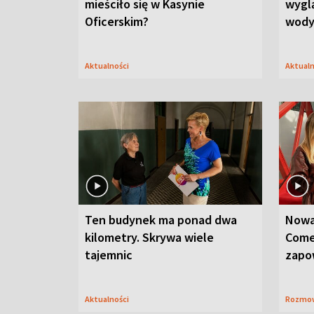
mieściło się w Kasynie
wygl
Oficerskim?
wod
Aktualności
Aktual
Ten budynek ma ponad dwa
Nowa
kilometry. Skrywa wiele
Come
tajemnic
zapo
Aktualności
Rozmo