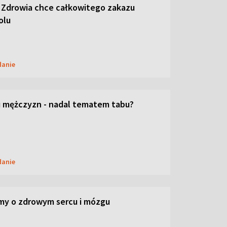
 Zdrowia chce całkowitego zakazu
olu
danie
 mężczyzn - nadal tematem tabu?
danie
my o zdrowym sercu i mózgu