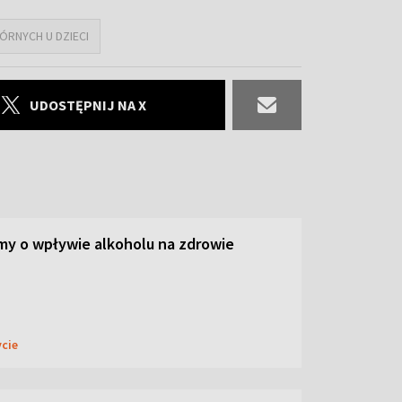
RNYCH U DZIECI
UDOSTĘPNIJ NA X
y o wpływie alkoholu na zdrowie
ycie