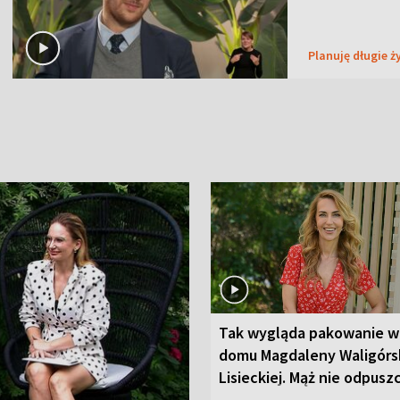
Planuję długie ż
Tak wygląda pakowanie w
domu Magdaleny Waligórsk
Lisieckiej. Mąż nie odpusz