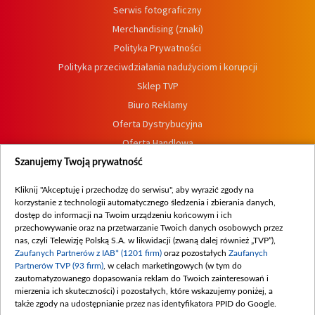
Serwis fotograficzny
Merchandising (znaki)
Polityka Prywatności
Polityka przeciwdziałania nadużyciom i korupcji
Sklep TVP
Biuro Reklamy
Oferta Dystrybucyjna
Oferta Handlowa
Dostępność
Szanujemy Twoją prywatność
Moje zgody
Kliknij "Akceptuję i przechodzę do serwisu", aby wyrazić zgody na
Procedura zgłoszeń wewnętrznych
korzystanie z technologii automatycznego śledzenia i zbierania danych,
dostęp do informacji na Twoim urządzeniu końcowym i ich
przechowywanie oraz na przetwarzanie Twoich danych osobowych przez
nas, czyli Telewizję Polską S.A. w likwidacji (zwaną dalej również „TVP”),
Zaufanych Partnerów z IAB* (1201 firm)
oraz pozostałych
Zaufanych
Partnerów TVP (93 firm)
, w celach marketingowych (w tym do
zautomatyzowanego dopasowania reklam do Twoich zainteresowań i
mierzenia ich skuteczności) i pozostałych, które wskazujemy poniżej, a
także zgody na udostępnianie przez nas identyfikatora PPID do Google.