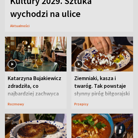
Kultury 2029. Sztuka
wychodzi na ulice
Aktualności
Katarzyna Bujakiewicz
Ziemniaki, kasza i
zdradziła, co
twaróg. Tak powstaje
najbardziej zachwyca
słynny piróg biłgorajski
ją w Lublinie
Rozmowy
Przepisy