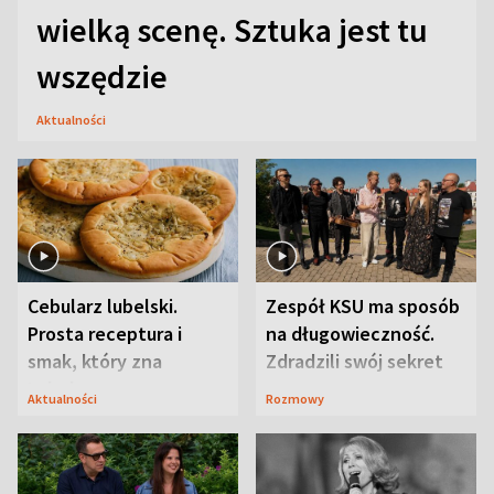
wielką scenę. Sztuka jest tu
wszędzie
Aktualności
Cebularz lubelski.
Zespół KSU ma sposób
Prosta receptura i
na długowieczność.
smak, który zna
Zdradzili swój sekret
Lubelszczyzna
Aktualności
Rozmowy