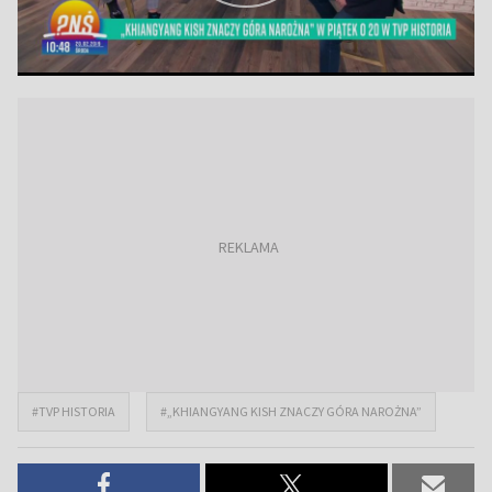
#TVP HISTORIA
#„KHIANGYANG KISH ZNACZY GÓRA NAROŻNA”