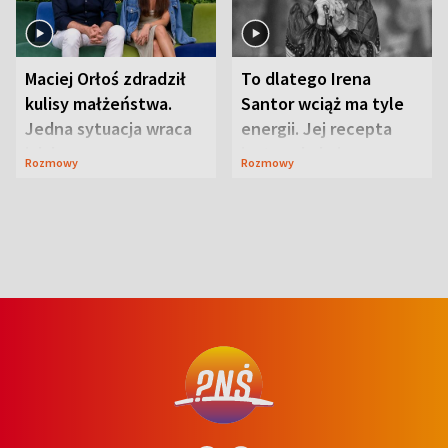
Maciej Orłoś zdradził
To dlatego Irena
kulisy małżeństwa.
Santor wciąż ma tyle
Jedna sytuacja wraca
energii. Jej recepta
jak bumerang
jest zaskakująco
Rozmowy
Rozmowy
prosta