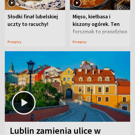
Słodki finał lubelskiej
Mięso, kiełbasa i
uczty to racuchy!
kiszony ogórek. Ten
forszmak to prawdziwa
uczta
Przepisy
Przepisy
Lublin zamienia ulice w