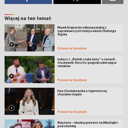
Więcej na ten temat
Marek Krajewski odkrywa jedną z
najciekawszych miejscowości Dolnego
Śląska
Pytanie na Śniadanie
Łukasz z „Rolnik szuka żony” o cenach
truskawek. Koszty i pogoda uderzają w
rolników
Pytanie na Śniadanie
Ewa Chodakowska o tajemniczej
chorobie mięśni
Pytanie na Śniadanie
Biżuteria – idealny prezent na Mikołajki i
pod choinkę