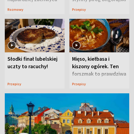
ją w Lublinie
Rozmowy
Przepisy
Słodki finał lubelskiej
Mięso, kiełbasa i
uczty to racuchy!
kiszony ogórek. Ten
forszmak to prawdziwa
uczta
Przepisy
Przepisy