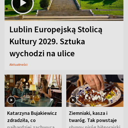
Lublin Europejską Stolicą
Kultury 2029. Sztuka
wychodzi na ulice
Aktualności
Katarzyna Bujakiewicz
Ziemniaki, kasza i
zdradziła, co
twaróg. Tak powstaje
najbardziej zachwyca
słynny piróg biłgorajski