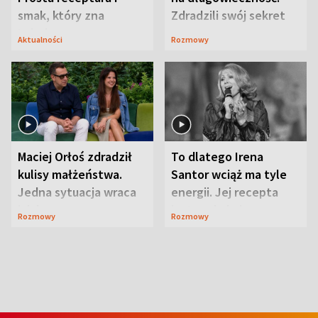
smak, który zna
Zdradzili swój sekret
Lubelszczyzna
Aktualności
Rozmowy
Maciej Orłoś zdradził
To dlatego Irena
kulisy małżeństwa.
Santor wciąż ma tyle
Jedna sytuacja wraca
energii. Jej recepta
jak bumerang
jest zaskakująco
Rozmowy
Rozmowy
prosta