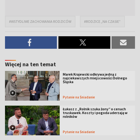
#WSTYDLIWE ZACHOWANIA RODZICÓW
#RODZICE „NA CZASIE”
Więcej na ten temat
Marek Krajewski odkrywa jedną z
najciekawszych miejscowości Dolnego
Śląska
Pytanie na Śniadanie
Łukasz z „Rolnik szuka żony” o cenach
truskawek. Koszty i pogoda uderzają w
rolników
Pytanie na Śniadanie