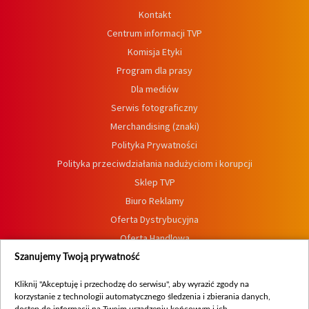
Kontakt
Centrum informacji TVP
Komisja Etyki
Program dla prasy
Dla mediów
Serwis fotograficzny
Merchandising (znaki)
Polityka Prywatności
Polityka przeciwdziałania nadużyciom i korupcji
Sklep TVP
Biuro Reklamy
Oferta Dystrybucyjna
Oferta Handlowa
Dostępność
Szanujemy Twoją prywatność
Moje zgody
Kliknij "Akceptuję i przechodzę do serwisu", aby wyrazić zgody na
Procedura zgłoszeń wewnętrznych
korzystanie z technologii automatycznego śledzenia i zbierania danych,