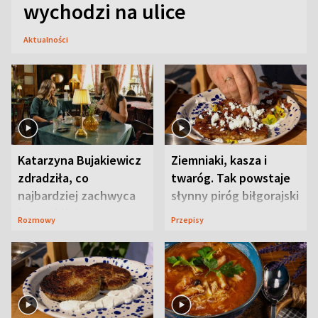
wychodzi na ulice
Aktualności
Katarzyna Bujakiewicz
Ziemniaki, kasza i
zdradziła, co
twaróg. Tak powstaje
najbardziej zachwyca
słynny piróg biłgorajski
ją w Lublinie
Rozmowy
Przepisy