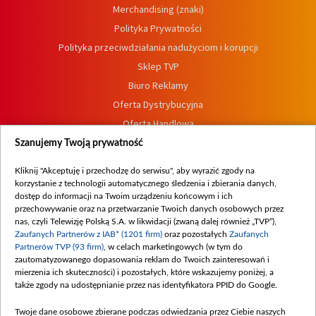
Merchandising (znaki)
Polityka Prywatności
Polityka przeciwdziałania nadużyciom i korupcji
Sklep TVP
Biuro Reklamy
Oferta Dystrybucyjna
Oferta Handlowa
Dostępność
Szanujemy Twoją prywatność
Moje zgody
Kliknij "Akceptuję i przechodzę do serwisu", aby wyrazić zgody na
Procedura zgłoszeń wewnętrznych
korzystanie z technologii automatycznego śledzenia i zbierania danych,
dostęp do informacji na Twoim urządzeniu końcowym i ich
przechowywanie oraz na przetwarzanie Twoich danych osobowych przez
nas, czyli Telewizję Polską S.A. w likwidacji (zwaną dalej również „TVP”),
Zaufanych Partnerów z IAB* (1201 firm)
oraz pozostałych
Zaufanych
Partnerów TVP (93 firm)
, w celach marketingowych (w tym do
zautomatyzowanego dopasowania reklam do Twoich zainteresowań i
mierzenia ich skuteczności) i pozostałych, które wskazujemy poniżej, a
także zgody na udostępnianie przez nas identyfikatora PPID do Google.
Twoje dane osobowe zbierane podczas odwiedzania przez Ciebie naszych