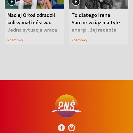
Maciej Orłoś zdradził
To dlatego Irena
kulisy małżeństwa.
Santor wciąż ma tyle
Jedna sytuacja wraca
energii. Jej recepta
jak bumerang
jest zaskakująco
Rozmowy
Rozmowy
prosta