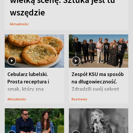
wszędzie
Aktualności
Cebularz lubelski.
Zespół KSU ma sposób
Prosta receptura i
na długowieczność.
smak, który zna
Zdradzili swój sekret
Lubelszczyzna
Aktualności
Rozmowy