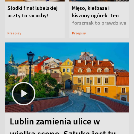
Słodki finał lubelskiej
Mięso, kiełbasa i
uczty to racuchy!
kiszony ogórek. Ten
forszmak to prawdziwa
uczta
Przepisy
Przepisy
Lublin zamienia ulice w
wielką scenę. Sztuka jest tu