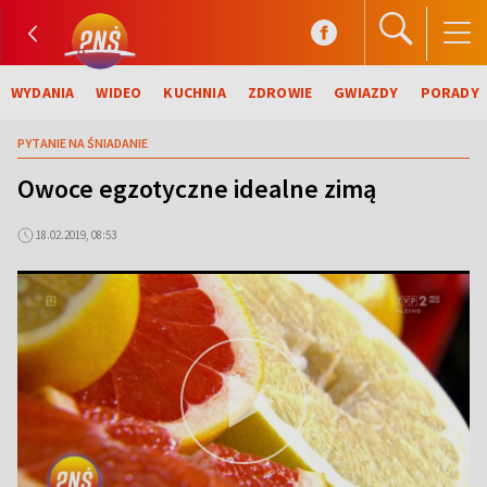
WYDANIA
WIDEO
KUCHNIA
ZDROWIE
GWIAZDY
PORADY
PYTANIE NA ŚNIADANIE
Owoce egzotyczne idealne zimą
18.02.2019, 08:53