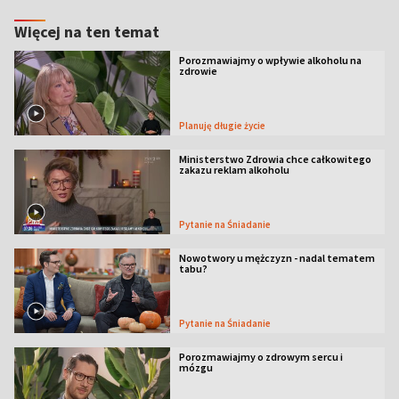
Więcej na ten temat
Porozmawiajmy o wpływie alkoholu na
zdrowie
Planuję długie życie
Ministerstwo Zdrowia chce całkowitego
zakazu reklam alkoholu
Pytanie na Śniadanie
Nowotwory u mężczyzn - nadal tematem
tabu?
Pytanie na Śniadanie
Porozmawiajmy o zdrowym sercu i
mózgu