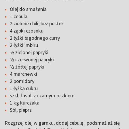
Olej do smażenia
1 cebula
2 zielone chili, bez pestek
4 ząbki czosnku
2 łyżki łagodnego curry
2 łyżki imbiru
½ zielonej papryki
½ czerwonej papryki
½ żółtej papryki
4 marchewki
2 pomidory
1 łyżka cukru
szkl. fasoli z czarnym oczkiem
1 kg kurczaka
Sól, pieprz
Rozgrzej olej w garnku, dodaj cebulę i podsmaż aż się