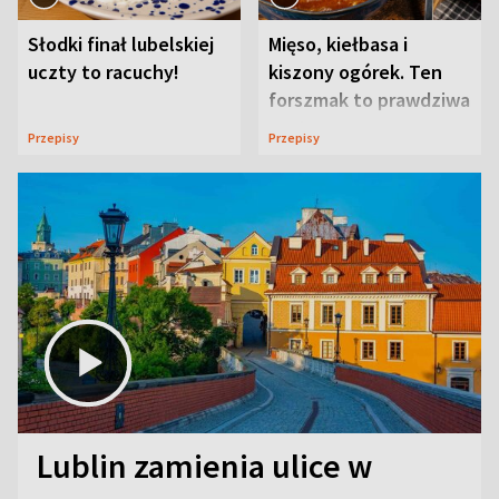
Słodki finał lubelskiej
Mięso, kiełbasa i
uczty to racuchy!
kiszony ogórek. Ten
forszmak to prawdziwa
uczta
Przepisy
Przepisy
Lublin zamienia ulice w