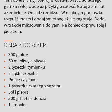
Yam obierz, umyj, pokrój w kostkę, wrzuć do dużego
garnka i wlej wodę aż przykryje całość. Gotuj 30 minut
aż zmięknie. Odcedź i zmiksuj. W osobnym garnuszku
rozpuść masło i dodaj śmietanę aż się zagotuje. Dodaj
w trakcie miksowania do yam. Na koniec dopraw solą i
pieprzem.
OKRA Z DORSZEM
300 g okry
50 ml oliwy z oliwek
2 łyżeczki tymianku
2 ząbki czosnku
Pieprz cayenne
1 łyżeczka czarnego sezamu
Sól i pieprz
300 g fileta z dorsza
1 limonka