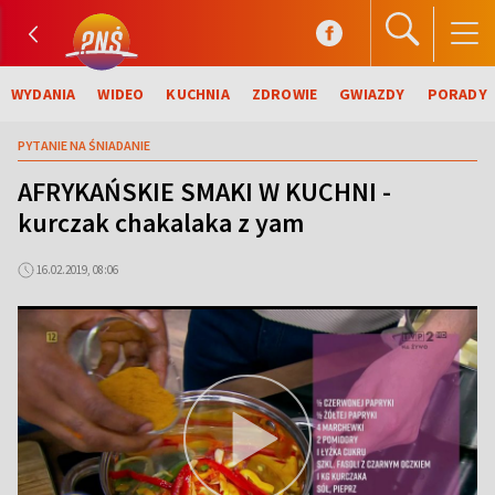
WYDANIA
WIDEO
KUCHNIA
ZDROWIE
GWIAZDY
PORADY
PYTANIE NA ŚNIADANIE
AFRYKAŃSKIE SMAKI W KUCHNI -
kurczak chakalaka z yam
16.02.2019, 08:06