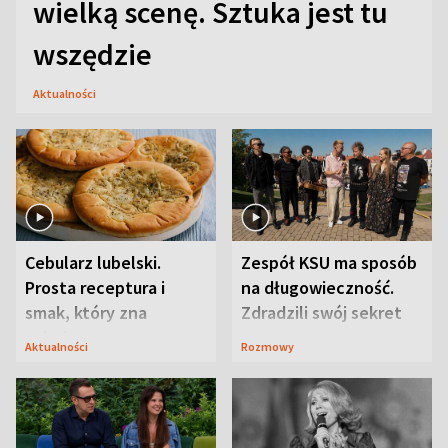
wielką scenę. Sztuka jest tu
wszędzie
Aktualności
Cebularz lubelski.
Zespół KSU ma sposób
Prosta receptura i
na długowieczność.
smak, który zna
Zdradzili swój sekret
Lubelszczyzna
Aktualności
Rozmowy