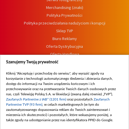
Merchandising (znaki)
Polityka Prywatności
Polityka przeciwdziałania nadużyciom i korupcji
Sklep TVP
Biuro Reklamy
Oferta Dystrybucyjna
Oferta Handlowa
Dostępność
Szanujemy Twoją prywatność
Moje zgody
Kliknij "Akceptuję i przechodzę do serwisu", aby wyrazić zgody na
Procedura zgłoszeń wewnętrznych
korzystanie z technologii automatycznego śledzenia i zbierania danych,
dostęp do informacji na Twoim urządzeniu końcowym i ich
przechowywanie oraz na przetwarzanie Twoich danych osobowych przez
nas, czyli Telewizję Polską S.A. w likwidacji (zwaną dalej również „TVP”),
Zaufanych Partnerów z IAB* (1201 firm)
oraz pozostałych
Zaufanych
Partnerów TVP (93 firm)
, w celach marketingowych (w tym do
zautomatyzowanego dopasowania reklam do Twoich zainteresowań i
mierzenia ich skuteczności) i pozostałych, które wskazujemy poniżej, a
także zgody na udostępnianie przez nas identyfikatora PPID do Google.