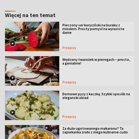
Więcej na ten temat
Pieczony ser koryciński na buraku z
miodem. Prosty pomysł na wyraziste
danie
Przepisy
Wędzony twarożek w pierogach – prosto,
a genialnie!
Przepisy
Domowe pyzy z kaczką. Szybki sposób na
elegancki obiad
Przepisy
Za dużo ugotowanego makaronu? Ta
zapiekanka zrobi z niego kulinarne cudo