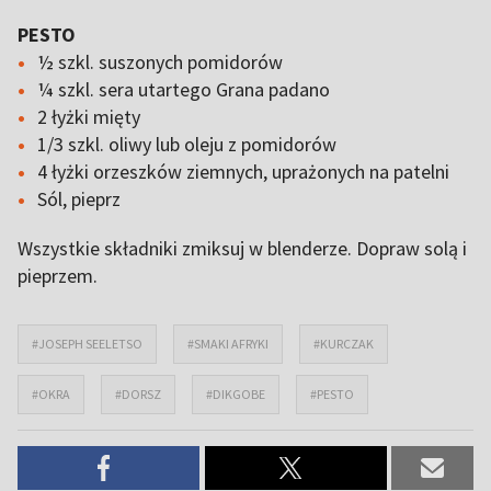
PESTO
½ szkl. suszonych pomidorów
¼ szkl. sera utartego Grana padano
2 łyżki mięty
1/3 szkl. oliwy lub oleju z pomidorów
4 łyżki orzeszków ziemnych, uprażonych na patelni
Sól, pieprz
Wszystkie składniki zmiksuj w blenderze. Dopraw solą i
pieprzem.
#JOSEPH SEELETSO
#SMAKI AFRYKI
#KURCZAK
#OKRA
#DORSZ
#DIKGOBE
#PESTO