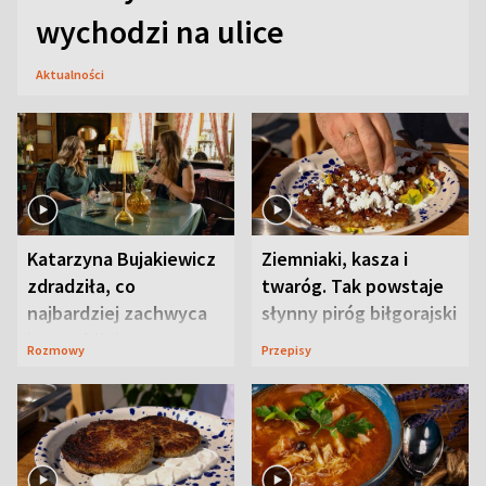
wychodzi na ulice
Aktualności
Katarzyna Bujakiewicz
Ziemniaki, kasza i
zdradziła, co
twaróg. Tak powstaje
najbardziej zachwyca
słynny piróg biłgorajski
ją w Lublinie
Rozmowy
Przepisy