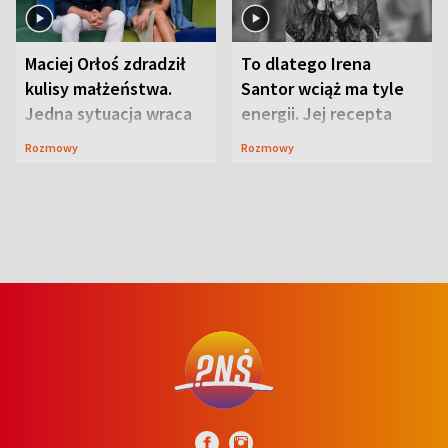
Maciej Orłoś zdradził
To dlatego Irena
kulisy małżeństwa.
Santor wciąż ma tyle
Jedna sytuacja wraca
energii. Jej recepta
jak bumerang
jest zaskakująco
Rozmowy
Rozmowy
prosta