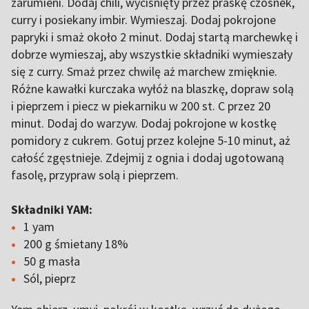
zarumieni. Dodaj chili, wyciśnięty przez praskę czosnek,
curry i posiekany imbir. Wymieszaj. Dodaj pokrojone
papryki i smaż około 2 minut. Dodaj startą marchewkę i
dobrze wymieszaj, aby wszystkie składniki wymieszały
się z curry. Smaż przez chwilę aż marchew zmięknie.
Różne kawałki kurczaka wyłóż na blaszkę, dopraw solą
i pieprzem i piecz w piekarniku w 200 st. C przez 20
minut. Dodaj do warzyw. Dodaj pokrojone w kostkę
pomidory z cukrem. Gotuj przez kolejne 5-10 minut, aż
całość zgęstnieje. Zdejmij z ognia i dodaj ugotowaną
fasolę, przypraw solą i pieprzem.
Składniki YAM:
1 yam
200 g śmietany 18%
50 g masła
Sól, pieprz