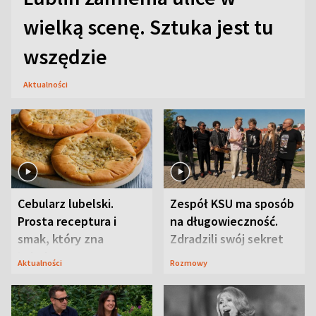
wielką scenę. Sztuka jest tu
wszędzie
Aktualności
Cebularz lubelski.
Zespół KSU ma sposób
Prosta receptura i
na długowieczność.
smak, który zna
Zdradzili swój sekret
Lubelszczyzna
Aktualności
Rozmowy