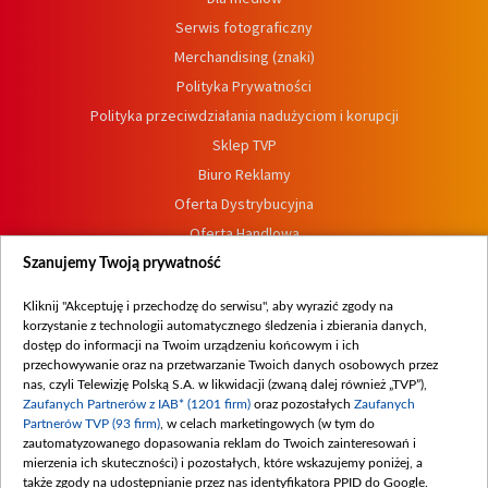
Serwis fotograficzny
Merchandising (znaki)
Polityka Prywatności
Polityka przeciwdziałania nadużyciom i korupcji
Sklep TVP
Biuro Reklamy
Oferta Dystrybucyjna
Oferta Handlowa
Dostępność
Szanujemy Twoją prywatność
Moje zgody
Kliknij "Akceptuję i przechodzę do serwisu", aby wyrazić zgody na
Procedura zgłoszeń wewnętrznych
korzystanie z technologii automatycznego śledzenia i zbierania danych,
dostęp do informacji na Twoim urządzeniu końcowym i ich
przechowywanie oraz na przetwarzanie Twoich danych osobowych przez
nas, czyli Telewizję Polską S.A. w likwidacji (zwaną dalej również „TVP”),
Zaufanych Partnerów z IAB* (1201 firm)
oraz pozostałych
Zaufanych
Partnerów TVP (93 firm)
, w celach marketingowych (w tym do
zautomatyzowanego dopasowania reklam do Twoich zainteresowań i
mierzenia ich skuteczności) i pozostałych, które wskazujemy poniżej, a
także zgody na udostępnianie przez nas identyfikatora PPID do Google.