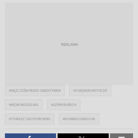
#MĘŻCZYŹNI PRZED OBIEKTYWEM
#O MĘSKIM WSTYDZIE
#MĘSKI MODELING
#SZYMON REICH
#TOMASZ CIACHOROWSKI
#KONRAD DAROCHA