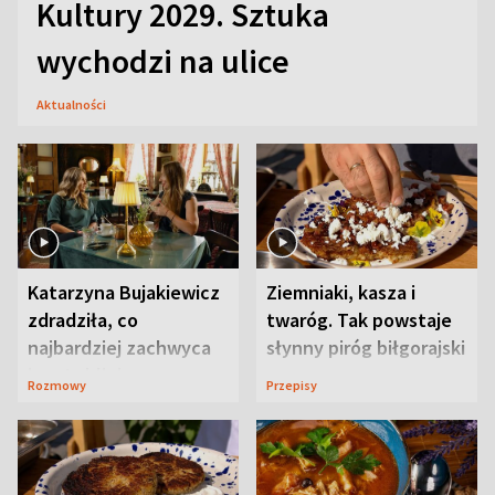
Kultury 2029. Sztuka
wychodzi na ulice
Aktualności
Katarzyna Bujakiewicz
Ziemniaki, kasza i
zdradziła, co
twaróg. Tak powstaje
najbardziej zachwyca
słynny piróg biłgorajski
ją w Lublinie
Rozmowy
Przepisy