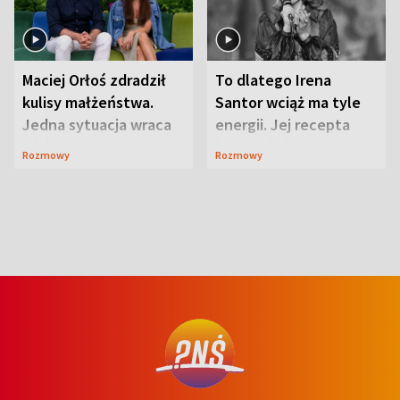
Maciej Orłoś zdradził
To dlatego Irena
kulisy małżeństwa.
Santor wciąż ma tyle
Jedna sytuacja wraca
energii. Jej recepta
jak bumerang
jest zaskakująco
Rozmowy
Rozmowy
prosta