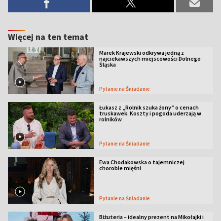
Więcej na ten temat
Marek Krajewski odkrywa jedną z
najciekawszych miejscowości Dolnego
Śląska
Pytanie na Śniadanie
Łukasz z „Rolnik szuka żony” o cenach
truskawek. Koszty i pogoda uderzają w
rolników
Pytanie na Śniadanie
Ewa Chodakowska o tajemniczej
chorobie mięśni
Pytanie na Śniadanie
Biżuteria – idealny prezent na Mikołajki i