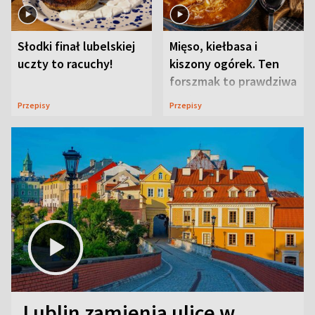
Słodki finał lubelskiej
Mięso, kiełbasa i
uczty to racuchy!
kiszony ogórek. Ten
forszmak to prawdziwa
uczta
Przepisy
Przepisy
Lublin zamienia ulice w