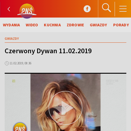
WYDANIA
WIDEO
KUCHNIA
ZDROWIE
GWIAZDY
PORADY
GWIAZDY
Czerwony Dywan 11.02.2019
11.02.2019, 08:36