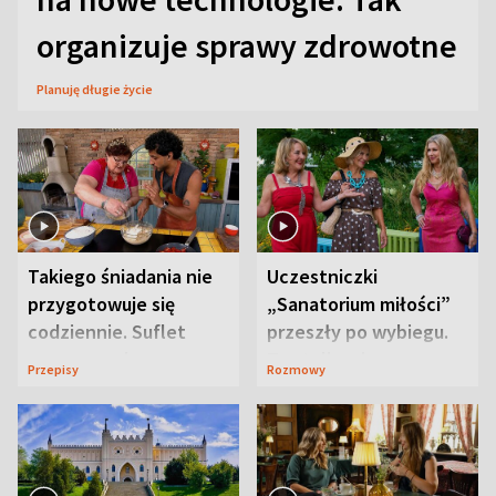
organizuje sprawy zdrowotne
Planuję długie życie
Takiego śniadania nie
Uczestniczki
przygotowuje się
„Sanatorium miłości”
codziennie. Suflet
przeszły po wybiegu.
serowy zachwyca
Te stylizacje
Przepisy
Rozmowy
smakiem
przyciągały wzrok