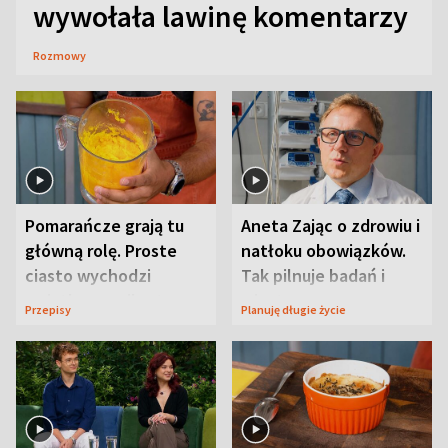
wywołała lawinę komentarzy
Rozmowy
Pomarańcze grają tu
Aneta Zając o zdrowiu i
główną rolę. Proste
natłoku obowiązków.
ciasto wychodzi
Tak pilnuje badań i
wyjątkowo wilgotne
wizyt
Przepisy
Planuję długie życie