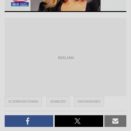
#CZERWONY DYWAN
#GWIAZDY
#SHOW BIZNES