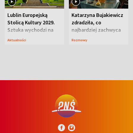
Lublin Europejską
Katarzyna Bujakiewicz
Stolicą Kultury 2029.
zdradziła, co
Sztuka wychodzi na
najbardziej zachwyca
ulice
ją w Lublinie
Aktualności
Rozmowy