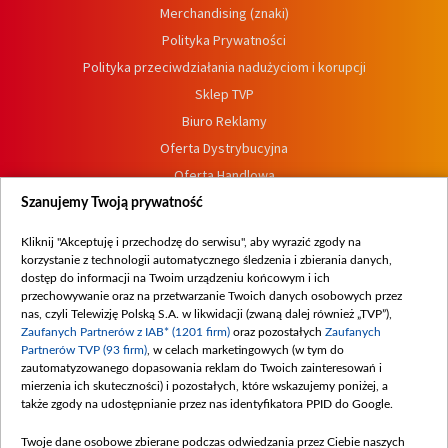
Merchandising (znaki)
Polityka Prywatności
Polityka przeciwdziałania nadużyciom i korupcji
Sklep TVP
Biuro Reklamy
Oferta Dystrybucyjna
Oferta Handlowa
Dostępność
Szanujemy Twoją prywatność
Moje zgody
Kliknij "Akceptuję i przechodzę do serwisu", aby wyrazić zgody na
Procedura zgłoszeń wewnętrznych
korzystanie z technologii automatycznego śledzenia i zbierania danych,
dostęp do informacji na Twoim urządzeniu końcowym i ich
przechowywanie oraz na przetwarzanie Twoich danych osobowych przez
nas, czyli Telewizję Polską S.A. w likwidacji (zwaną dalej również „TVP”),
Zaufanych Partnerów z IAB* (1201 firm)
oraz pozostałych
Zaufanych
Partnerów TVP (93 firm)
, w celach marketingowych (w tym do
zautomatyzowanego dopasowania reklam do Twoich zainteresowań i
mierzenia ich skuteczności) i pozostałych, które wskazujemy poniżej, a
także zgody na udostępnianie przez nas identyfikatora PPID do Google.
Twoje dane osobowe zbierane podczas odwiedzania przez Ciebie naszych