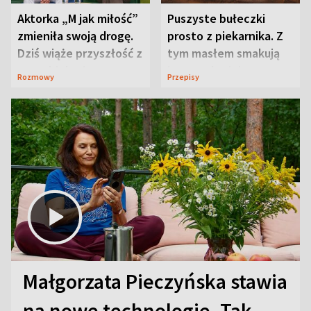
Aktorka „M jak miłość”
Puszyste bułeczki
zmieniła swoją drogę.
prosto z piekarnika. Z
Dziś wiąże przyszłość z
tym masłem smakują
neurobiologią
jeszcze lepiej
Rozmowy
Przepisy
Małgorzata Pieczyńska stawia
na nowe technologie. Tak