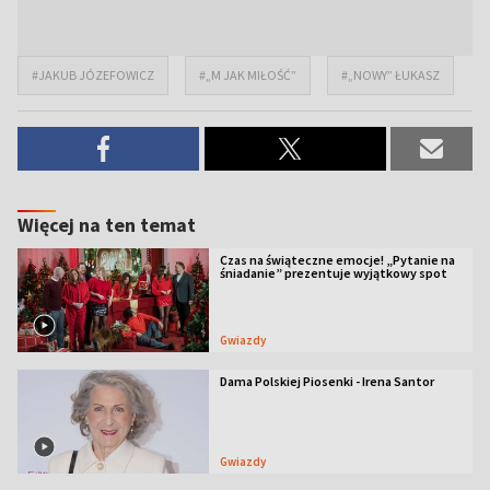
#JAKUB JÓZEFOWICZ
#„M JAK MIŁOŚĆ”
#„NOWY” ŁUKASZ
Więcej na ten temat
Czas na świąteczne emocje! „Pytanie na
śniadanie” prezentuje wyjątkowy spot
Gwiazdy
Dama Polskiej Piosenki - Irena Santor
Gwiazdy