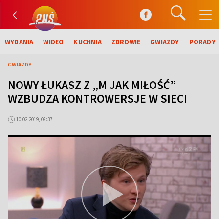
WYDANIA
WIDEO
KUCHNIA
ZDROWIE
GWIAZDY
PORADY
GWIAZDY
NOWY ŁUKASZ Z „M JAK MIŁOŚĆ”
WZBUDZA KONTROWERSJE W SIECI
10.02.2019, 08:37