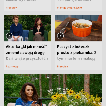
wyjątkowo wilgotne
wizyt
Przepisy
Planuję długie życie
Aktorka „M jak miłość”
Puszyste bułeczki
zmieniła swoją drogę.
prosto z piekarnika. Z
Dziś wiąże przyszłość z
tym masłem smakują
neurobiologią
jeszcze lepiej
Rozmowy
Przepisy