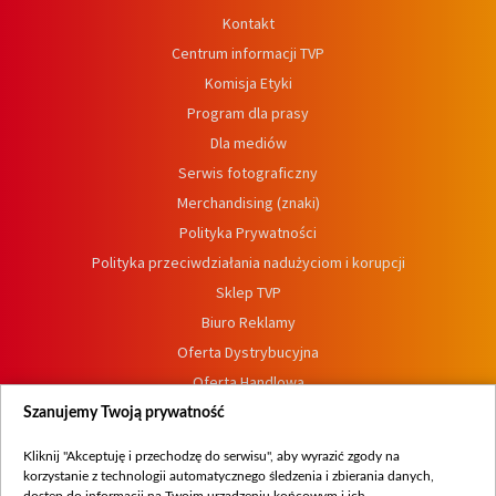
Kontakt
Centrum informacji TVP
Komisja Etyki
Program dla prasy
Dla mediów
Serwis fotograficzny
Merchandising (znaki)
Polityka Prywatności
Polityka przeciwdziałania nadużyciom i korupcji
Sklep TVP
Biuro Reklamy
Oferta Dystrybucyjna
Oferta Handlowa
Dostępność
Szanujemy Twoją prywatność
Moje zgody
Kliknij "Akceptuję i przechodzę do serwisu", aby wyrazić zgody na
Procedura zgłoszeń wewnętrznych
korzystanie z technologii automatycznego śledzenia i zbierania danych,