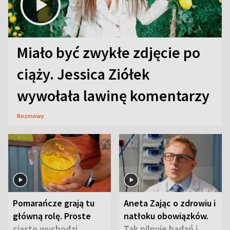
Miało być zwykłe zdjęcie po
ciąży. Jessica Ziółek
wywołała lawinę komentarzy
Rozmowy
Pomarańcze grają tu
Aneta Zając o zdrowiu i
główną rolę. Proste
natłoku obowiązków.
ciasto wychodzi
Tak pilnuje badań i