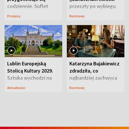
codziennie. Suflet
przeszły po wybiegu.
serowy zachwyca
Te stylizacje
Przepisy
Rozmowy
smakiem
przyciągały wzrok
Lublin Europejską
Katarzyna Bujakiewicz
Stolicą Kultury 2029.
zdradziła, co
Sztuka wychodzi na
najbardziej zachwyca
ulice
ją w Lublinie
Aktualności
Rozmowy