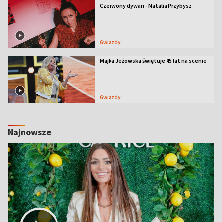
Czerwony dywan - Natalia Przybysz
Gwiazdy
Majka Jeżowska świętuje 45 lat na scenie
Gwiazdy
Najnowsze