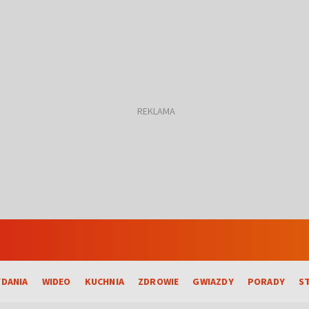
DANIA
WIDEO
KUCHNIA
ZDROWIE
GWIAZDY
PORADY
S