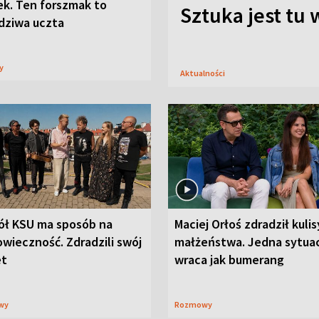
ek. Ten forszmak to
Sztuka jest tu
dziwa uczta
sy
Aktualności
ół KSU ma sposób na
Maciej Orłoś zdradził kulis
wieczność. Zdradzili swój
małżeństwa. Jedna sytua
et
wraca jak bumerang
wy
Rozmowy