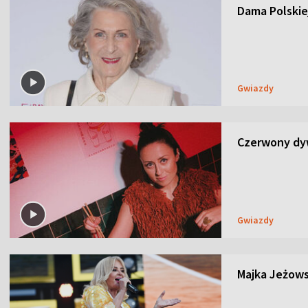
Dama Polskiej
Gwiazdy
Czerwony dyw
Gwiazdy
Majka Jeżows