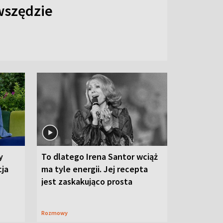
 wszędzie
y
To dlatego Irena Santor wciąż
cja
ma tyle energii. Jej recepta
jest zaskakująco prosta
Rozmowy