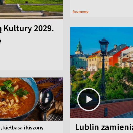
Rozmowy
ą Kultury 2029.
e
Lublin zamienia
, kiełbasa i kiszony