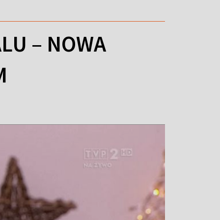
LU – NOWA
M