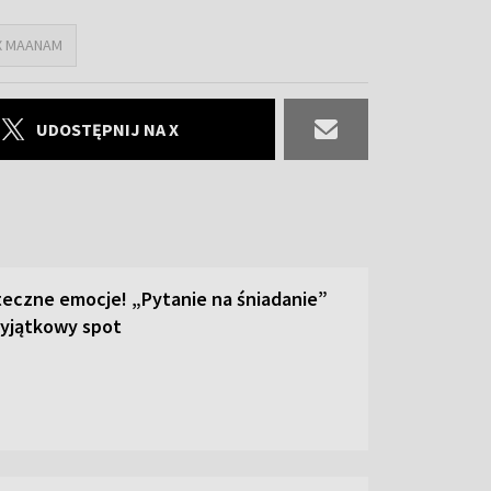
X MAANAM
UDOSTĘPNIJ NA X
teczne emocje! „Pytanie na śniadanie”
yjątkowy spot