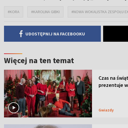
#KORA
#KAROLINA GIBKI
#NOWA WOKALISTKA ZESPOŁU E
UDOSTĘPNIJ NA FACEBOOKU
Więcej na ten temat
Czas na świą
prezentuje w
Gwiazdy