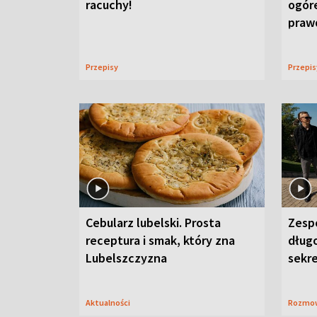
racuchy!
ogór
praw
Przepisy
Przepi
Cebularz lubelski. Prosta
Zesp
receptura i smak, który zna
długo
Lubelszczyzna
sekr
Aktualności
Rozmo