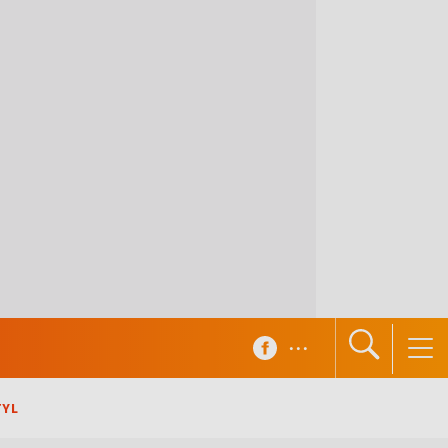
...
TYL