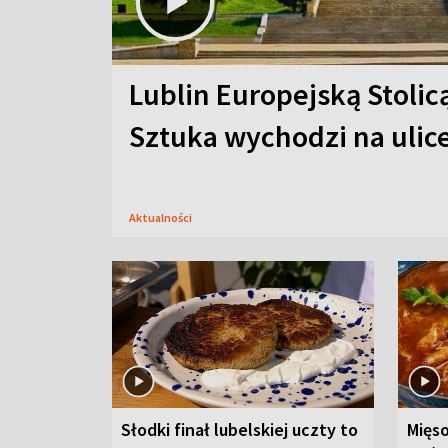
Lublin Europejską Stolic
Sztuka wychodzi na ulic
Aktualności
Słodki finał lubelskiej uczty to
Mięso