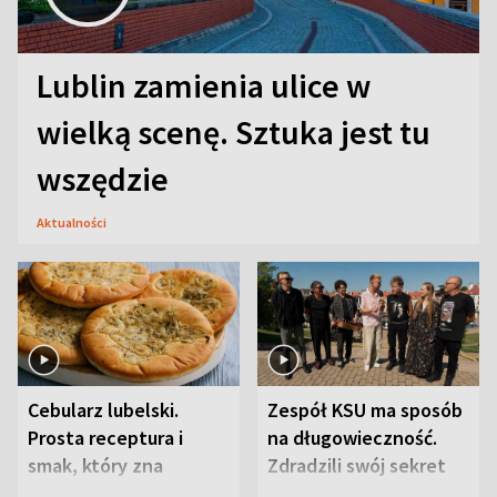
Lublin zamienia ulice w
wielką scenę. Sztuka jest tu
wszędzie
Aktualności
Cebularz lubelski.
Zespół KSU ma sposób
Prosta receptura i
na długowieczność.
smak, który zna
Zdradzili swój sekret
Lubelszczyzna