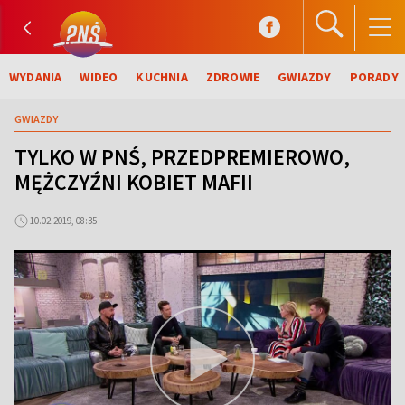
WYDANIA
WIDEO
KUCHNIA
ZDROWIE
GWIAZDY
PORADY
GWIAZDY
TYLKO W PNŚ, PRZEDPREMIEROWO,
MĘŻCZYŹNI KOBIET MAFII
10.02.2019, 08:35