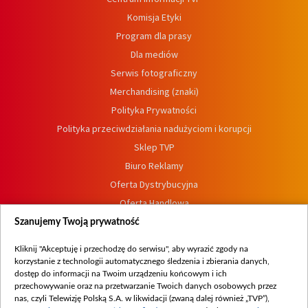
Komisja Etyki
Program dla prasy
Dla mediów
Serwis fotograficzny
Merchandising (znaki)
Polityka Prywatności
Polityka przeciwdziałania nadużyciom i korupcji
Sklep TVP
Biuro Reklamy
Oferta Dystrybucyjna
Oferta Handlowa
Dostępność
Szanujemy Twoją prywatność
Moje zgody
Kliknij "Akceptuję i przechodzę do serwisu", aby wyrazić zgody na
Procedura zgłoszeń wewnętrznych
korzystanie z technologii automatycznego śledzenia i zbierania danych,
dostęp do informacji na Twoim urządzeniu końcowym i ich
przechowywanie oraz na przetwarzanie Twoich danych osobowych przez
nas, czyli Telewizję Polską S.A. w likwidacji (zwaną dalej również „TVP”),