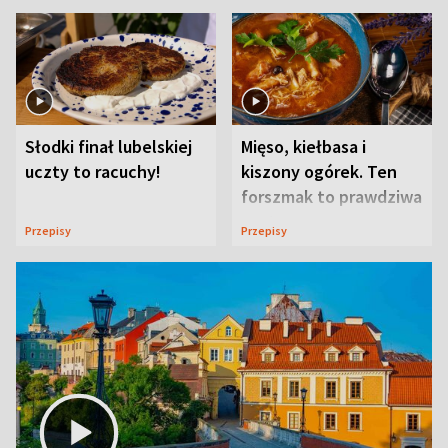
Słodki finał lubelskiej
Mięso, kiełbasa i
uczty to racuchy!
kiszony ogórek. Ten
forszmak to prawdziwa
uczta
Przepisy
Przepisy