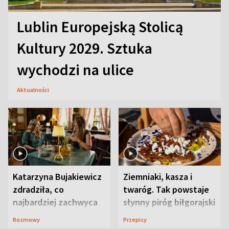
Lublin Europejską Stolicą
Kultury 2029. Sztuka
wychodzi na ulice
Aktualności
Katarzyna Bujakiewicz
Ziemniaki, kasza i
zdradziła, co
twaróg. Tak powstaje
najbardziej zachwyca
słynny piróg biłgorajski
ją w Lublinie
Rozmowy
Przepisy