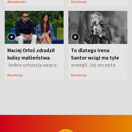
Aktualności
Rozmowy
Maciej Orłoś zdradził
To dlatego Irena
kulisy małżeństwa.
Santor wciąż ma tyle
Jedna sytuacja wraca
energii. Jej recepta
jak bumerang
jest zaskakująco
Rozmowy
Rozmowy
prosta