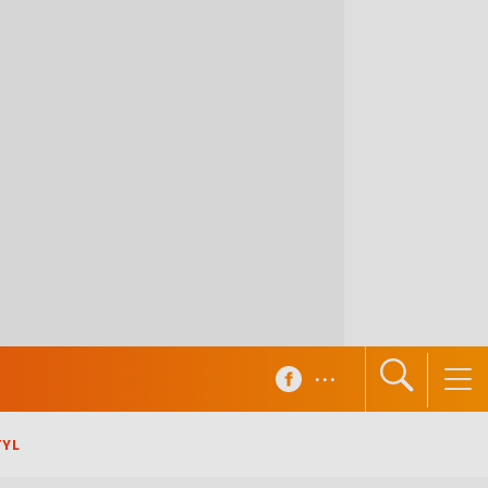
...
TYL