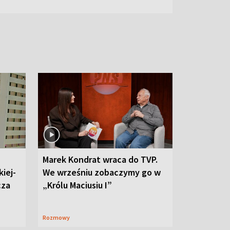
Marek Kondrat wraca do TVP.
iej-
We wrześniu zobaczymy go w
cza
„Królu Maciusiu I”
Rozmowy