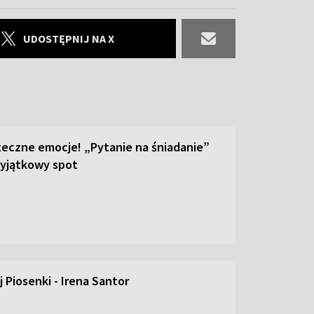
UDOSTĘPNIJ NA X
teczne emocje! „Pytanie na śniadanie”
yjątkowy spot
 Piosenki - Irena Santor