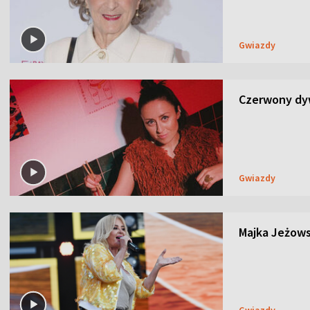
Gwiazdy
Czerwony dyw
Gwiazdy
Majka Jeżows
Gwiazdy