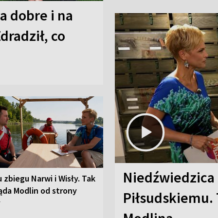
a dobre i na
Zdradził, co
Niedźwiedzica
u zbiegu Narwi i Wisły. Tak
ąda Modlin od strony
Piłsudskiemu. 
y