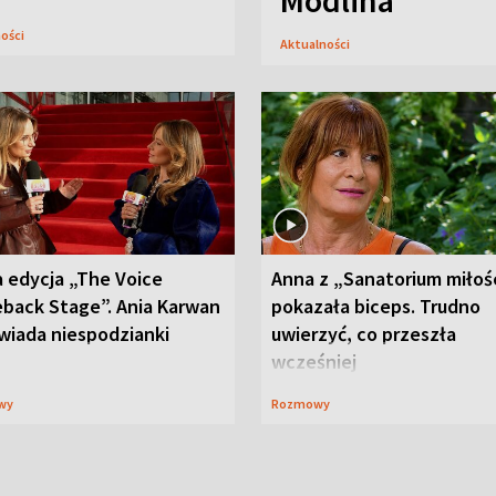
Modlina
ności
Aktualności
 edycja „The Voice
Anna z „Sanatorium miłoś
back Stage”. Ania Karwan
pokazała biceps. Trudno
wiada niespodzianki
uwierzyć, co przeszła
wcześniej
wy
Rozmowy