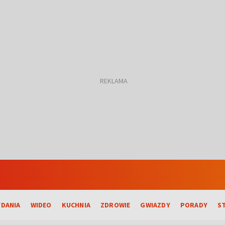
DANIA
WIDEO
KUCHNIA
ZDROWIE
GWIAZDY
PORADY
S