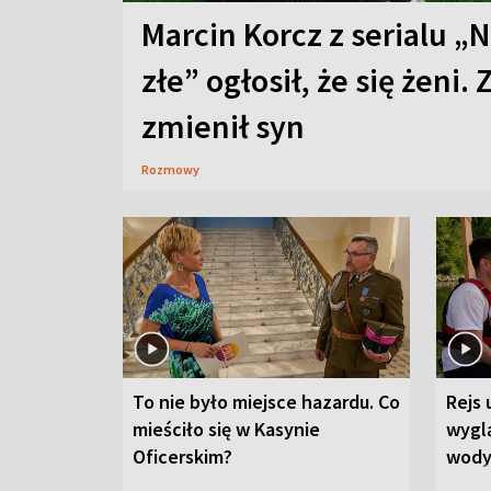
Marcin Korcz z serialu „N
złe” ogłosił, że się żeni. 
zmienił syn
Rozmowy
To nie było miejsce hazardu. Co
Rejs 
mieściło się w Kasynie
wygl
Oficerskim?
wod