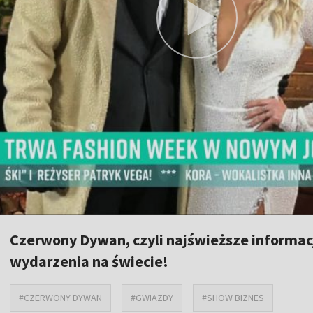
Czerwony Dywan, czyli najświeższe informac
wydarzenia na świecie!
#CZERWONY DYWAN
#GWIAZDY
#SHOW BIZNES