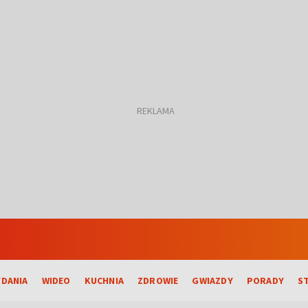
DANIA
WIDEO
KUCHNIA
ZDROWIE
GWIAZDY
PORADY
S