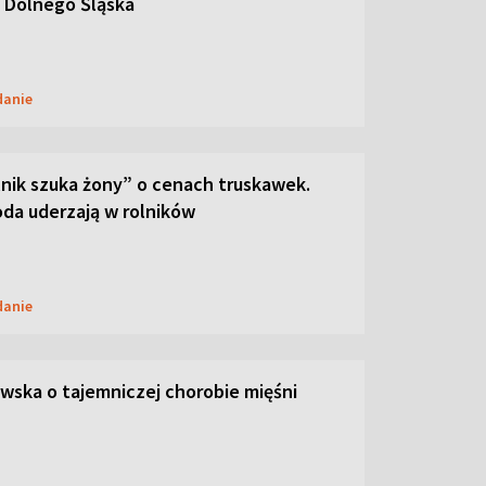
 Dolnego Śląska
danie
lnik szuka żony” o cenach truskawek.
oda uderzają w rolników
danie
ska o tajemniczej chorobie mięśni