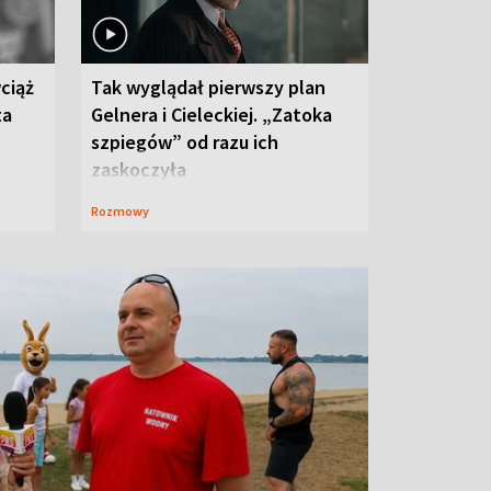
ciąż
Tak wyglądał pierwszy plan
ta
Gelnera i Cieleckiej. „Zatoka
szpiegów” od razu ich
zaskoczyła
Rozmowy