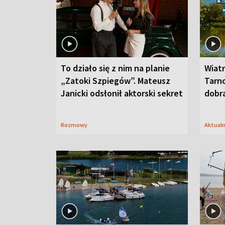
To działo się z nim na planie
Wiat
„Zatoki Szpiegów”. Mateusz
Tarno
Janicki odsłonił aktorski sekret
dobr
Rozmowy
Aktual