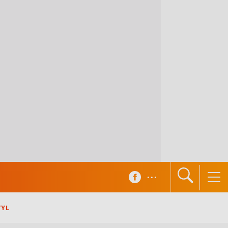
...
TYL