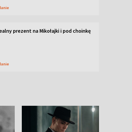
danie
dealny prezent na Mikołajki i pod choinkę
danie