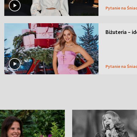
Pytanie na Śnia
Biżuteria – i
Pytanie na Śnia