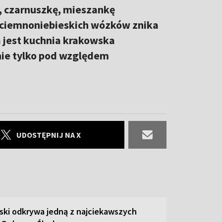
k, czarnuszkę, mieszankę
z ciemnoniebieskich wózków znika
a jest kuchnia krakowska
nie tylko pod względem
UDOSTĘPNIJ NA X
ski odkrywa jedną z najciekawszych