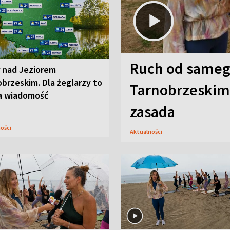
Ruch od sameg
r nad Jeziorem
brzeskim. Dla żeglarzy to
Tarnobrzeskim,
a wiadomość
zasada
ności
Aktualności