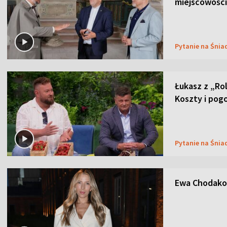
miejscowości
Pytanie na Śnia
Łukasz z „Ro
Koszty i pog
Pytanie na Śnia
Ewa Chodakow