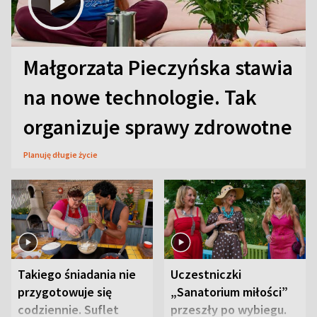
Małgorzata Pieczyńska stawia
na nowe technologie. Tak
organizuje sprawy zdrowotne
Planuję długie życie
Takiego śniadania nie
Uczestniczki
przygotowuje się
„Sanatorium miłości”
codziennie. Suflet
przeszły po wybiegu.