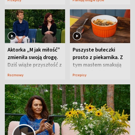
Aktorka „M jak miłość”
Puszyste bułeczki
zmieniła swoją drogę.
prosto z piekarnika. Z
Dziś wiąże przyszłość z
tym masłem smakują
neurobiologią
jeszcze lepiej
Rozmowy
Przepisy