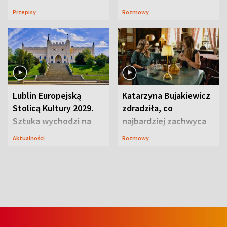
serowy zachwyca
Te stylizacje
Przepisy
Rozmowy
smakiem
przyciągały wzrok
Lublin Europejską
Katarzyna Bujakiewicz
Stolicą Kultury 2029.
zdradziła, co
Sztuka wychodzi na
najbardziej zachwyca
ulice
ją w Lublinie
Aktualności
Rozmowy