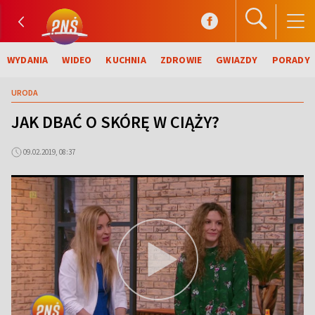
WYDANIA
WIDEO
KUCHNIA
ZDROWIE
GWIAZDY
PORADY
URODA
JAK DBAĆ O SKÓRĘ W CIĄŻY?
09.02.2019, 08:37