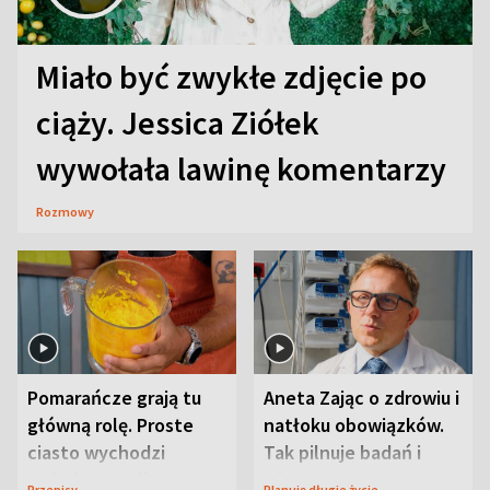
Miało być zwykłe zdjęcie po
ciąży. Jessica Ziółek
wywołała lawinę komentarzy
Rozmowy
Pomarańcze grają tu
Aneta Zając o zdrowiu i
główną rolę. Proste
natłoku obowiązków.
ciasto wychodzi
Tak pilnuje badań i
wyjątkowo wilgotne
wizyt
Przepisy
Planuję długie życie