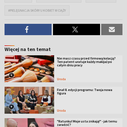
#PIELĘGNACJA SKÓRY U KOBIET W CIĄŻY
Więcej na ten temat
Nie masz czasu przed firmową kolacją?
Ten patent uratuje każdy makijaż po
całym dniu pracy
Uroda
Finał 8. edycji programu: Twoja nowa
figura
Uroda
"Ratunku! Moje usta znikają!" - jak temu
zaradzić?