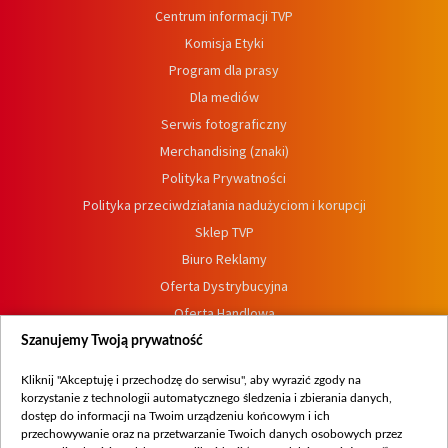
Centrum informacji TVP
Komisja Etyki
Program dla prasy
Dla mediów
Serwis fotograficzny
Merchandising (znaki)
Polityka Prywatności
Polityka przeciwdziałania nadużyciom i korupcji
Sklep TVP
Biuro Reklamy
Oferta Dystrybucyjna
Oferta Handlowa
Dostępność
Szanujemy Twoją prywatność
Moje zgody
Kliknij "Akceptuję i przechodzę do serwisu", aby wyrazić zgody na
Procedura zgłoszeń wewnętrznych
korzystanie z technologii automatycznego śledzenia i zbierania danych,
dostęp do informacji na Twoim urządzeniu końcowym i ich
przechowywanie oraz na przetwarzanie Twoich danych osobowych przez