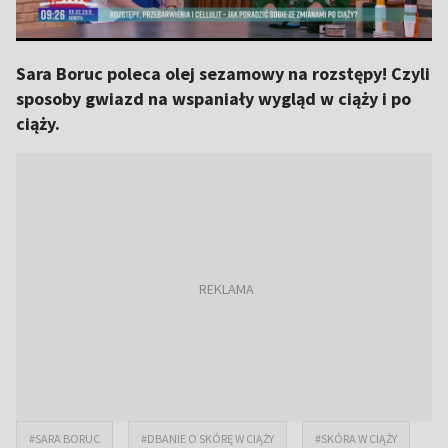
Sara Boruc poleca olej sezamowy na rozstępy! Czyli
sposoby gwiazd na wspaniały wygląd w ciąży i po
ciąży.
#SARA BORUC
#DBANIE O SKÓRĘ W CIĄŻY
#SKÓRA W CIĄŻY