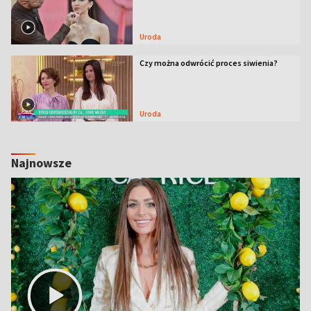
Uroda
Czy można odwrócić proces siwienia?
Uroda
Najnowsze