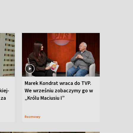
Marek Kondrat wraca do TVP.
iej-
We wrześniu zobaczymy go w
cza
„Królu Maciusiu I”
Rozmowy