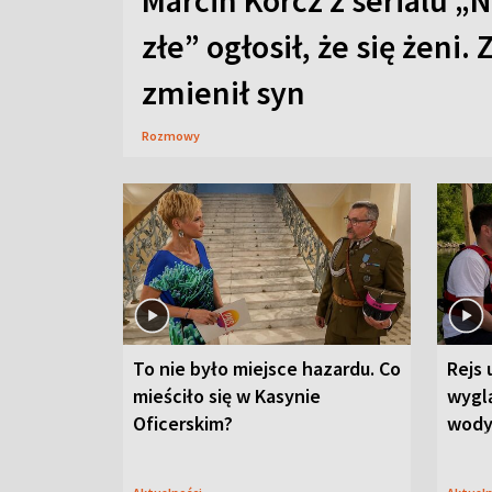
Marcin Korcz z serialu „N
złe” ogłosił, że się żeni. 
zmienił syn
Rozmowy
To nie było miejsce hazardu. Co
Rejs 
mieściło się w Kasynie
wygl
Oficerskim?
wod