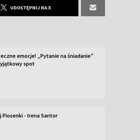
UDOSTĘPNIJ NA X
teczne emocje! „Pytanie na śniadanie”
yjątkowy spot
 Piosenki - Irena Santor