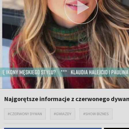
Najgorętsze informacje z czerwonego dywa
#CZERWONY DYWAN
#GWIAZDY
#SHOW BIZNES