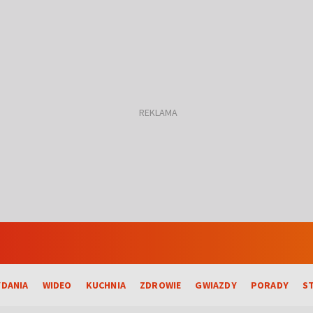
DANIA
WIDEO
KUCHNIA
ZDROWIE
GWIAZDY
PORADY
S