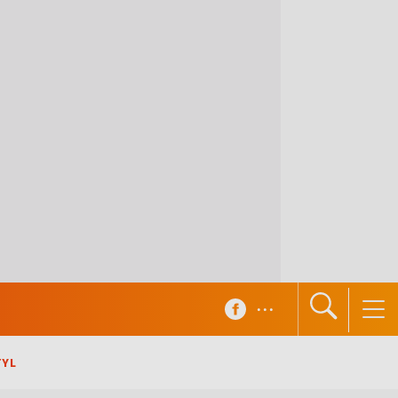
...
TYL