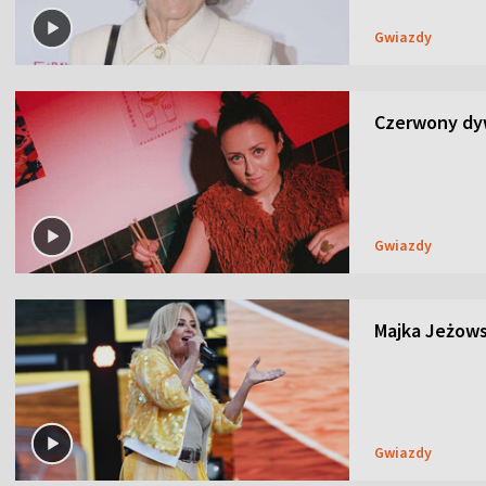
Gwiazdy
Czerwony dyw
Gwiazdy
Majka Jeżows
Gwiazdy