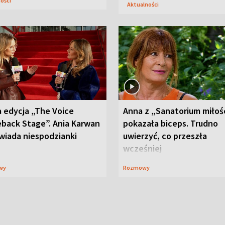
ności
Aktualności
 edycja „The Voice
Anna z „Sanatorium miłoś
back Stage”. Ania Karwan
pokazała biceps. Trudno
wiada niespodzianki
uwierzyć, co przeszła
wcześniej
wy
Rozmowy