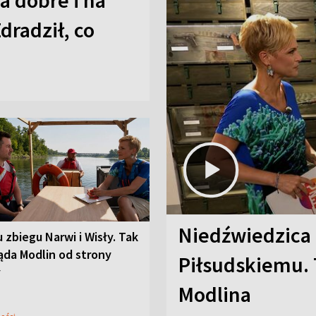
a dobre i na
Zdradził, co
Niedźwiedzica
u zbiegu Narwi i Wisły. Tak
ąda Modlin od strony
Piłsudskiemu. 
y
Modlina