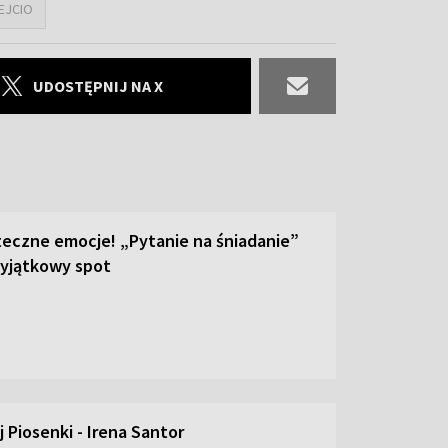
EJCIO
UDOSTĘPNIJ NA X
teczne emocje! „Pytanie na śniadanie”
yjątkowy spot
 Piosenki - Irena Santor