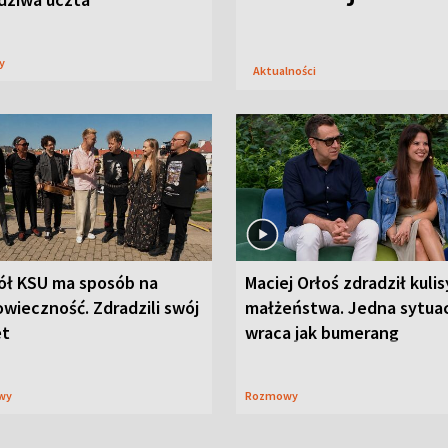
sy
Aktualności
ół KSU ma sposób na
Maciej Orłoś zdradził kulis
wieczność. Zdradzili swój
małżeństwa. Jedna sytua
et
wraca jak bumerang
wy
Rozmowy