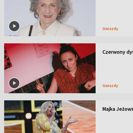
Gwiazdy
Czerwony dyw
Gwiazdy
Majka Jeżows