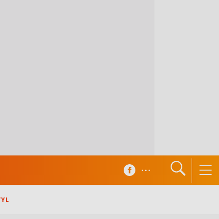
...
TYL