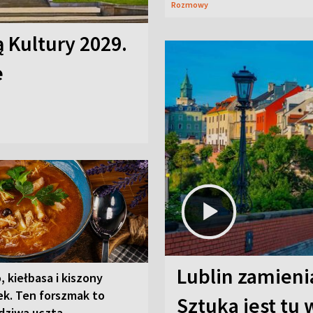
Rozmowy
ą Kultury 2029.
e
Lublin zamienia
, kiełbasa i kiszony
ek. Ten forszmak to
Sztuka jest tu
dziwa uczta