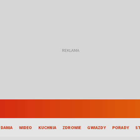
DANIA
WIDEO
KUCHNIA
ZDROWIE
GWIAZDY
PORADY
S