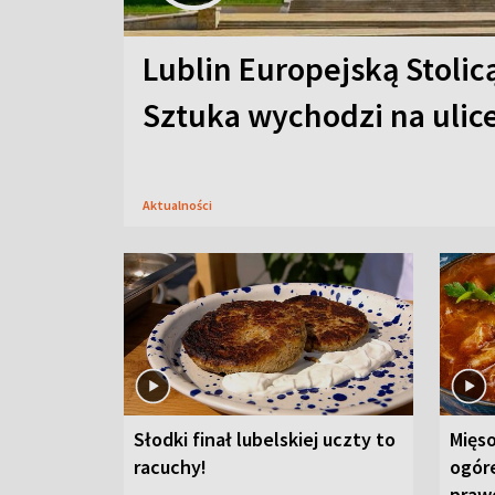
Lublin Europejską Stolic
Sztuka wychodzi na ulic
Aktualności
Słodki finał lubelskiej uczty to
Mięso
racuchy!
ogór
praw