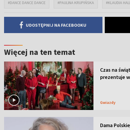
#DANCE DANCE DANCE
#PAULINA KRUPIŃSKA
#KLAUDIA HAL
UDOSTĘPNIJ NA FACEBOOKU
Więcej na ten temat
Czas na świą
prezentuje w
Gwiazdy
Dama Polskiej