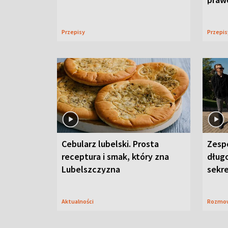
Przepisy
Przepi
Cebularz lubelski. Prosta
Zesp
receptura i smak, który zna
długo
Lubelszczyzna
sekr
Aktualności
Rozmo