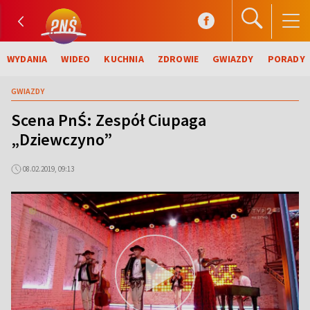
WYDANIA
WIDEO
KUCHNIA
ZDROWIE
GWIAZDY
PORADY
GWIAZDY
Scena PnŚ: Zespół Ciupaga
„Dziewczyno”
08.02.2019, 09:13