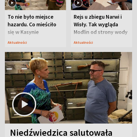
To nie było miejsce
Rejs u zbiegu Narwi i
hazardu. Co mieściło
Wisły. Tak wygląda
się w Kasynie
Modlin od strony wody
Oficerskim?
Aktualności
Aktualności
Niedźwiedzica salutowała