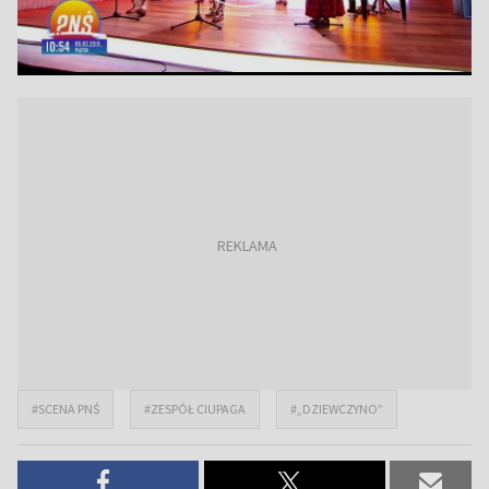
#SCENA PNŚ
#ZESPÓŁ CIUPAGA
#„DZIEWCZYNO”