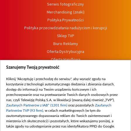
Serwis fotograficzny
Merchandising (znaki)
Polityka Prywatności
Polityka przeciwdziałania nadużyciom i korupcji
Sklep TVP
Biuro Reklamy
Oferta Dystrybucyjna
Oferta Handlowa
Dostępność
Szanujemy Twoją prywatność
Moje zgody
Kliknij "Akceptuję i przechodzę do serwisu", aby wyrazić zgody na
Procedura zgłoszeń wewnętrznych
korzystanie z technologii automatycznego śledzenia i zbierania danych,
dostęp do informacji na Twoim urządzeniu końcowym i ich
przechowywanie oraz na przetwarzanie Twoich danych osobowych przez
nas, czyli Telewizję Polską S.A. w likwidacji (zwaną dalej również „TVP”),
Zaufanych Partnerów z IAB* (1201 firm)
oraz pozostałych
Zaufanych
Partnerów TVP (93 firm)
, w celach marketingowych (w tym do
zautomatyzowanego dopasowania reklam do Twoich zainteresowań i
mierzenia ich skuteczności) i pozostałych, które wskazujemy poniżej, a
także zgody na udostępnianie przez nas identyfikatora PPID do Google.