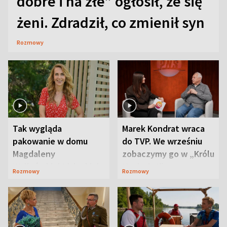
dobre i na złe” ogłosił, że się
żeni. Zdradził, co zmienił syn
Rozmowy
Tak wygląda
Marek Kondrat wraca
pakowanie w domu
do TVP. We wrześniu
Magdaleny
zobaczymy go w „Królu
Waligórskiej-Lisieckiej.
Maciusiu I”
Rozmowy
Rozmowy
Mąż nie odpuszcza