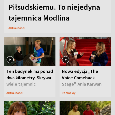
Piłsudskiemu. To niejedyna
tajemnica Modlina
Aktualności
Ten budynek ma ponad
Nowa edycja „The
dwa kilometry. Skrywa
Voice Comeback
wiele tajemnic
Stage”. Ania Karwan
zapowiada
Aktualności
Rozmowy
niespodzianki