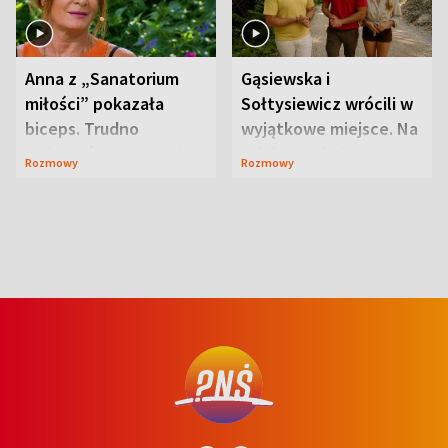
Anna z „Sanatorium
Gąsiewska i
miłości” pokazała
Sołtysiewicz wrócili w
biceps. Trudno
wyjątkowe miejsce. Na
uwierzyć, co przeszła
szlaku czekał
Rozmowy
Rozmowy
wcześniej
niedźwiedź