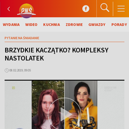
WYDANIA
WIDEO
KUCHNIA
ZDROWIE
GWIAZDY
PORADY
PYTANIE NA ŚNIADANIE
BRZYDKIE KACZĄTKO? KOMPLEKSY
NASTOLATEK
08.02.2019, 09:05