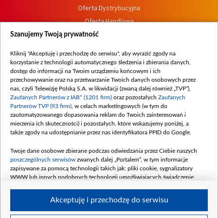
Oferta Dystrybucyjna
Oferta Handlowa
Dostępność
Szanujemy Twoją prywatność
Moje zgody
Kliknij "Akceptuję i przechodzę do serwisu", aby wyrazić zgody na
Procedura zgłoszeń wewnętrznych
korzystanie z technologii automatycznego śledzenia i zbierania danych,
dostęp do informacji na Twoim urządzeniu końcowym i ich
przechowywanie oraz na przetwarzanie Twoich danych osobowych przez
nas, czyli Telewizję Polską S.A. w likwidacji (zwaną dalej również „TVP”),
Zaufanych Partnerów z IAB* (1201 firm)
oraz pozostałych
Zaufanych
Partnerów TVP (93 firm)
, w celach marketingowych (w tym do
zautomatyzowanego dopasowania reklam do Twoich zainteresowań i
mierzenia ich skuteczności) i pozostałych, które wskazujemy poniżej, a
także zgody na udostępnianie przez nas identyfikatora PPID do Google.
Twoje dane osobowe zbierane podczas odwiedzania przez Ciebie naszych
poszczególnych serwisów
zwanych dalej „Portalem”, w tym informacje
zapisywane za pomocą technologii takich jak: pliki cookie, sygnalizatory
WWW lub innych podobnych technologii umożliwiających świadczenie
dopasowanych i bezpiecznych usług, personalizację treści oraz reklam,
udostępnianie funkcji mediów społecznościowych oraz analizowanie ruchu
Akceptuję i przechodzę do serwisu
w Internecie.