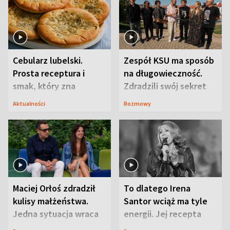
Cebularz lubelski.
Zespół KSU ma sposób
Prosta receptura i
na długowieczność.
smak, który zna
Zdradzili swój sekret
Lubelszczyzna
Aktualności
Rozmowy
Maciej Orłoś zdradził
To dlatego Irena
kulisy małżeństwa.
Santor wciąż ma tyle
Jedna sytuacja wraca
energii. Jej recepta
jak bumerang
jest zaskakująco