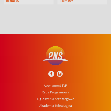
Rozmowy
Rozmowy
prosta
Abonament TVP
Rada Programowa
Ogłoszenia przetargowe
Akademia Telewizyjna