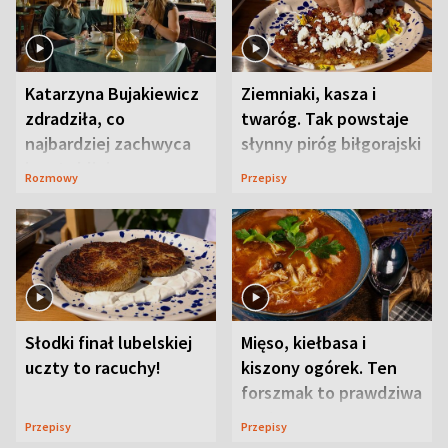
Katarzyna Bujakiewicz
Ziemniaki, kasza i
zdradziła, co
twaróg. Tak powstaje
najbardziej zachwyca
słynny piróg biłgorajski
ją w Lublinie
Rozmowy
Przepisy
Słodki finał lubelskiej
Mięso, kiełbasa i
uczty to racuchy!
kiszony ogórek. Ten
forszmak to prawdziwa
uczta
Przepisy
Przepisy