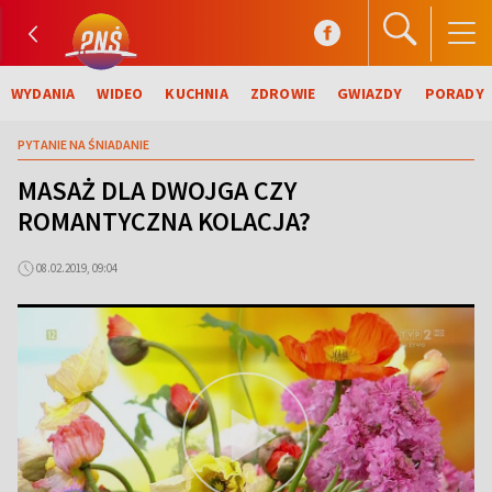
WYDANIA
WIDEO
KUCHNIA
ZDROWIE
GWIAZDY
PORADY
PYTANIE NA ŚNIADANIE
MASAŻ DLA DWOJGA CZY
ROMANTYCZNA KOLACJA?
08.02.2019, 09:04