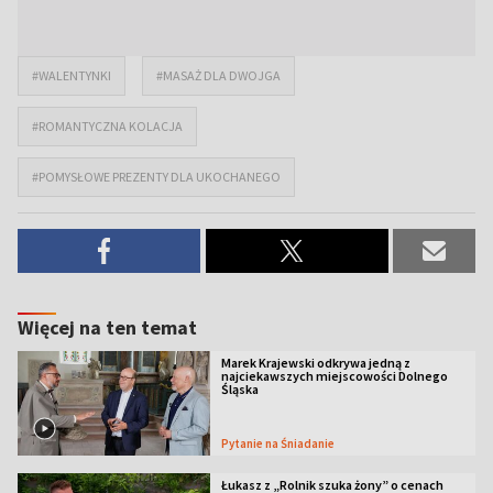
#WALENTYNKI
#MASAŻ DLA DWOJGA
#ROMANTYCZNA KOLACJA
#POMYSŁOWE PREZENTY DLA UKOCHANEGO
Więcej na ten temat
Marek Krajewski odkrywa jedną z
najciekawszych miejscowości Dolnego
Śląska
Pytanie na Śniadanie
Łukasz z „Rolnik szuka żony” o cenach