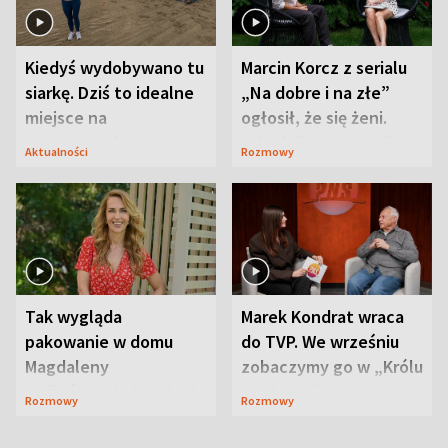
Kiedyś wydobywano tu
Marcin Korcz z serialu
siarkę. Dziś to idealne
„Na dobre i na złe”
miejsce na
ogłosił, że się żeni.
wypoczynek
Zdradził, co zmienił
Aktualności
Rozmowy
syn
Tak wygląda
Marek Kondrat wraca
pakowanie w domu
do TVP. We wrześniu
Magdaleny
zobaczymy go w „Królu
Waligórskiej-Lisieckiej.
Maciusiu I”
Rozmowy
Rozmowy
Mąż nie odpuszcza