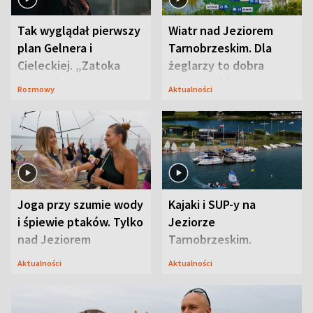
Tak wyglądał pierwszy
Wiatr nad Jeziorem
plan Gelnera i
Tarnobrzeskim. Dla
Cieleckiej. „Zatoka
żeglarzy to dobra
szpiegów” od razu ich
wiadomość
Rozmowy
Aktualności
zaskoczyła
Joga przy szumie wody
Kajaki i SUP-y na
i śpiewie ptaków. Tylko
Jeziorze
nad Jeziorem
Tarnobrzeskim.
Tarnobrzeskim
Przyrodnicy zwracają
Aktualności
Aktualności
uwagę na coś jeszcze