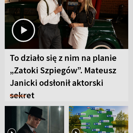
To działo się z nim na planie
„Zatoki Szpiegów”. Mateusz
Janicki odsłonił aktorski
sekret
Rozmowy