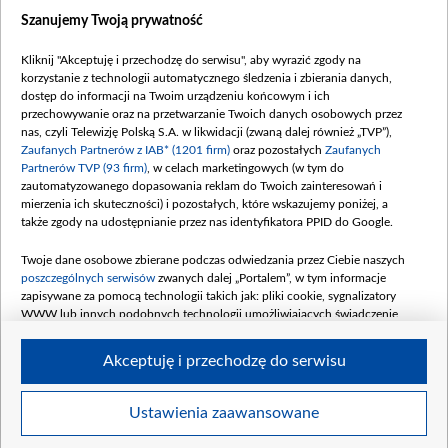
Dostępność
Szanujemy Twoją prywatność
Moje zgody
Kliknij "Akceptuję i przechodzę do serwisu", aby wyrazić zgody na
Procedura zgłoszeń wewnętrznych
korzystanie z technologii automatycznego śledzenia i zbierania danych,
dostęp do informacji na Twoim urządzeniu końcowym i ich
przechowywanie oraz na przetwarzanie Twoich danych osobowych przez
nas, czyli Telewizję Polską S.A. w likwidacji (zwaną dalej również „TVP”),
Zaufanych Partnerów z IAB* (1201 firm)
oraz pozostałych
Zaufanych
Partnerów TVP (93 firm)
, w celach marketingowych (w tym do
zautomatyzowanego dopasowania reklam do Twoich zainteresowań i
mierzenia ich skuteczności) i pozostałych, które wskazujemy poniżej, a
także zgody na udostępnianie przez nas identyfikatora PPID do Google.
Twoje dane osobowe zbierane podczas odwiedzania przez Ciebie naszych
poszczególnych serwisów
zwanych dalej „Portalem”, w tym informacje
zapisywane za pomocą technologii takich jak: pliki cookie, sygnalizatory
WWW lub innych podobnych technologii umożliwiających świadczenie
dopasowanych i bezpiecznych usług, personalizację treści oraz reklam,
udostępnianie funkcji mediów społecznościowych oraz analizowanie ruchu
Akceptuję i przechodzę do serwisu
w Internecie.
Twoje dane osobowe zbierane podczas odwiedzania przez Ciebie
Ustawienia zaawansowane
poszczególnych serwisów
na Portalu, takie jak adresy IP, identyfikatory
© 2026 Telewizja Polska S. A. w likwidacji
Twoich urządzeń końcowych i identyfikatory plików cookie, informacje o