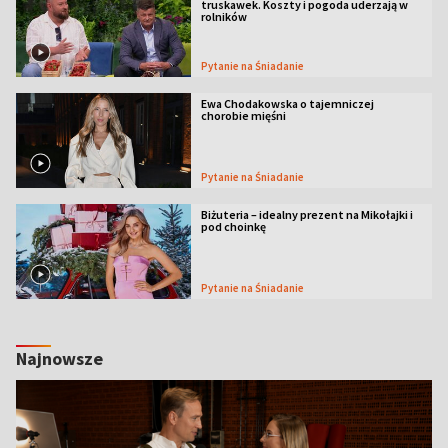
truskawek. Koszty i pogoda uderzają w
rolników
Pytanie na Śniadanie
Ewa Chodakowska o tajemniczej
chorobie mięśni
Pytanie na Śniadanie
Biżuteria – idealny prezent na Mikołajki i
pod choinkę
Pytanie na Śniadanie
Najnowsze