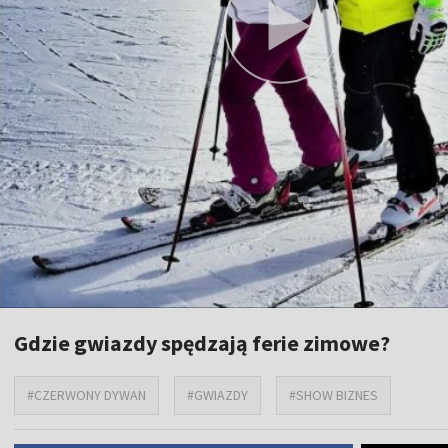
Gdzie gwiazdy spędzają ferie zimowe?
#CZERWONY DYWAN
#GWIAZDY
#SHOW BIZNES