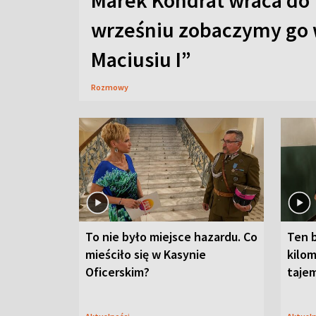
Marek Kondrat wraca do 
wrześniu zobaczymy go 
Maciusiu I”
Rozmowy
To nie było miejsce hazardu. Co
Ten 
mieściło się w Kasynie
kilom
Oficerskim?
taje