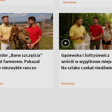
ności
Rozmowy
zdor „Barw szczęścia”
Gąsiewska i Sołtysiewicz
ał farmerem. Pokazał
wrócili w wyjątkowe miejs
e niezwykłe ranczo
Na szlaku czekał niedźwi
wy
Rozmowy