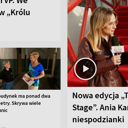
TVP. We
w „Królu
Nowa edycja „
budynek ma ponad dwa
etry. Skrywa wiele
Stage”. Ania K
mnic
niespodzianki