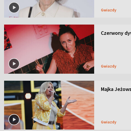
Gwiazdy
Czerwony dyw
Gwiazdy
Majka Jeżows
Gwiazdy