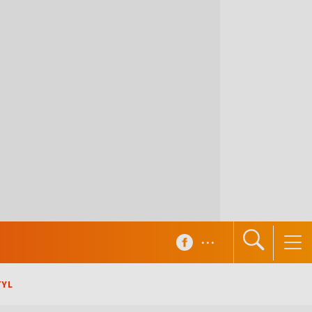
...
TYL