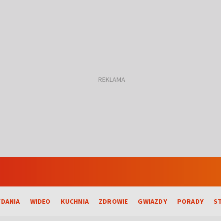
DANIA
WIDEO
KUCHNIA
ZDROWIE
GWIAZDY
PORADY
S