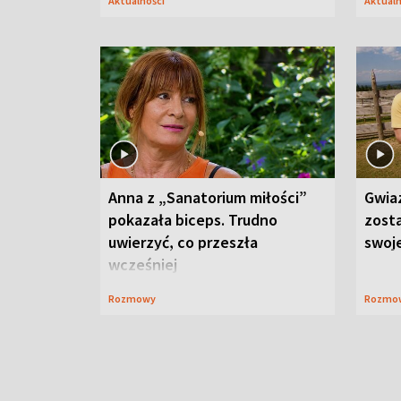
Aktualności
Aktual
Anna z „Sanatorium miłości”
Gwia
pokazała biceps. Trudno
zost
uwierzyć, co przeszła
swoj
wcześniej
Rozmowy
Rozmo