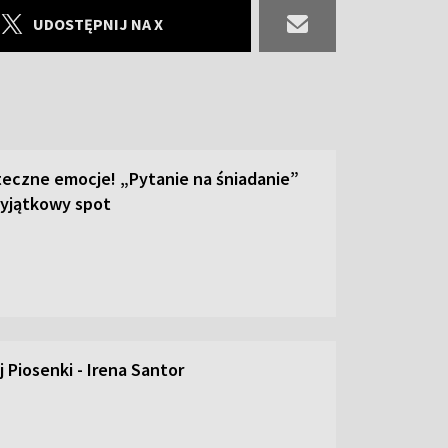
UDOSTĘPNIJ NA X
teczne emocje! „Pytanie na śniadanie”
yjątkowy spot
 Piosenki - Irena Santor