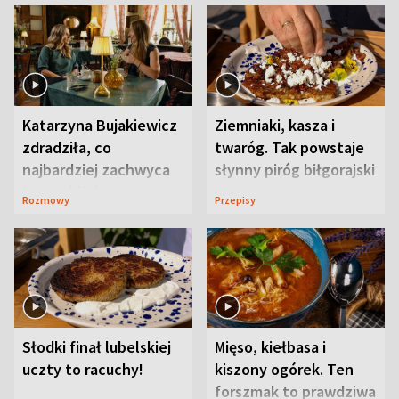
Katarzyna Bujakiewicz
Ziemniaki, kasza i
zdradziła, co
twaróg. Tak powstaje
najbardziej zachwyca
słynny piróg biłgorajski
ją w Lublinie
Rozmowy
Przepisy
Słodki finał lubelskiej
Mięso, kiełbasa i
uczty to racuchy!
kiszony ogórek. Ten
forszmak to prawdziwa