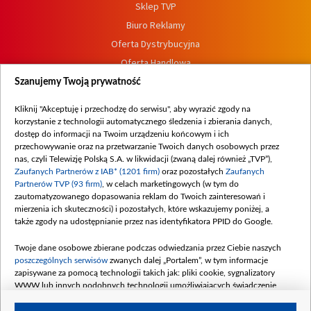
Sklep TVP
Biuro Reklamy
Oferta Dystrybucyjna
Oferta Handlowa
Dostępność
Szanujemy Twoją prywatność
Moje zgody
Kliknij "Akceptuję i przechodzę do serwisu", aby wyrazić zgody na
Procedura zgłoszeń wewnętrznych
korzystanie z technologii automatycznego śledzenia i zbierania danych,
dostęp do informacji na Twoim urządzeniu końcowym i ich
przechowywanie oraz na przetwarzanie Twoich danych osobowych przez
nas, czyli Telewizję Polską S.A. w likwidacji (zwaną dalej również „TVP”),
Zaufanych Partnerów z IAB* (1201 firm)
oraz pozostałych
Zaufanych
Partnerów TVP (93 firm)
, w celach marketingowych (w tym do
zautomatyzowanego dopasowania reklam do Twoich zainteresowań i
mierzenia ich skuteczności) i pozostałych, które wskazujemy poniżej, a
także zgody na udostępnianie przez nas identyfikatora PPID do Google.
Twoje dane osobowe zbierane podczas odwiedzania przez Ciebie naszych
poszczególnych serwisów
zwanych dalej „Portalem”, w tym informacje
zapisywane za pomocą technologii takich jak: pliki cookie, sygnalizatory
WWW lub innych podobnych technologii umożliwiających świadczenie
dopasowanych i bezpiecznych usług, personalizację treści oraz reklam,
udostępnianie funkcji mediów społecznościowych oraz analizowanie ruchu