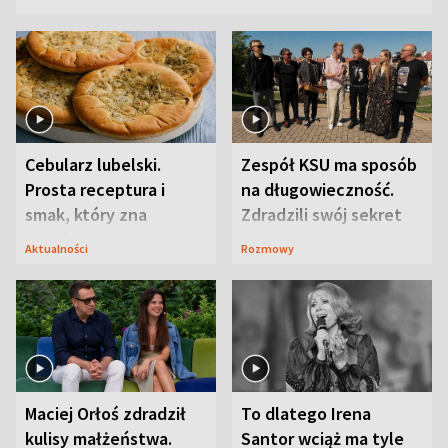
Cebularz lubelski.
Zespół KSU ma sposób
Prosta receptura i
na długowieczność.
smak, który zna
Zdradzili swój sekret
Lubelszczyzna
Aktualności
Rozmowy
Maciej Orłoś zdradził
To dlatego Irena
kulisy małżeństwa.
Santor wciąż ma tyle