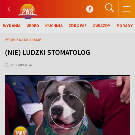
WYDANIA
WIDEO
KUCHNIA
ZDROWIE
GWIAZDY
PORADY
PYTANIE NA ŚNIADANIE
(NIE) LUDZKI STOMATOLOG
07.02.2019, 08:47