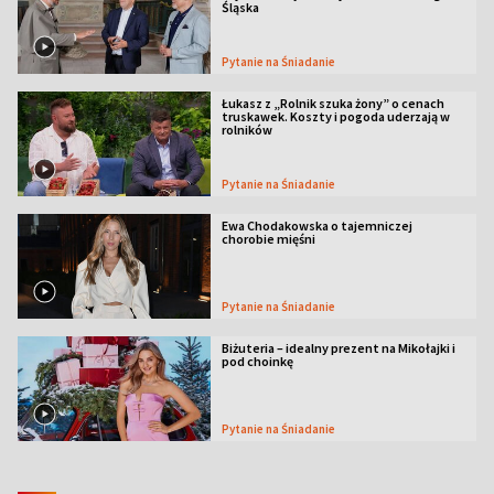
Śląska
Pytanie na Śniadanie
Łukasz z „Rolnik szuka żony” o cenach
truskawek. Koszty i pogoda uderzają w
rolników
Pytanie na Śniadanie
Ewa Chodakowska o tajemniczej
chorobie mięśni
Pytanie na Śniadanie
Biżuteria – idealny prezent na Mikołajki i
pod choinkę
Pytanie na Śniadanie