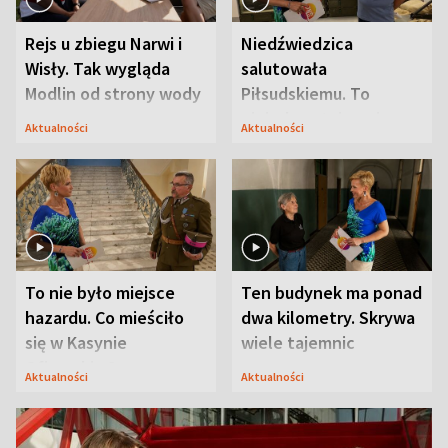
Rejs u zbiegu Narwi i
Niedźwiedzica
Wisły. Tak wygląda
salutowała
Modlin od strony wody
Piłsudskiemu. To
niejedyna tajemnica
Aktualności
Aktualności
Modlina
To nie było miejsce
Ten budynek ma ponad
hazardu. Co mieściło
dwa kilometry. Skrywa
się w Kasynie
wiele tajemnic
Oficerskim?
Aktualności
Aktualności