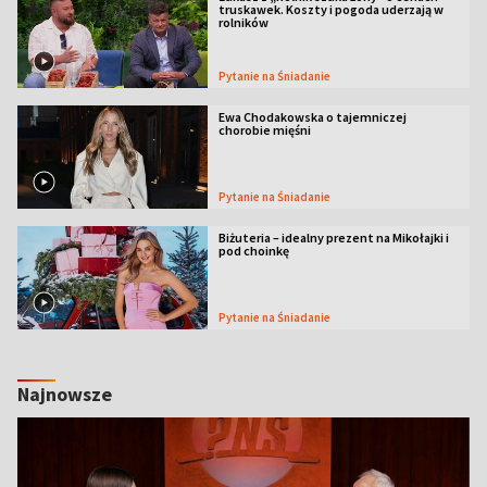
truskawek. Koszty i pogoda uderzają w
rolników
Pytanie na Śniadanie
Ewa Chodakowska o tajemniczej
chorobie mięśni
Pytanie na Śniadanie
Biżuteria – idealny prezent na Mikołajki i
pod choinkę
Pytanie na Śniadanie
Najnowsze