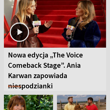
Nowa edycja „The Voice
Comeback Stage”. Ania
Karwan zapowiada
niespodzianki
Rozmowy