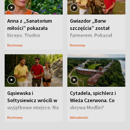
Anna z „Sanatorium
Gwiazdor „Barw
miłości” pokazała
szczęścia” został
biceps. Trudno
farmerem. Pokazał
uwierzyć, co przeszła
swoje niezwykłe
Rozmowy
Rozmowy
wcześniej
ranczo
Gąsiewska i
Cytadela, spichlerz i
Sołtysiewicz wrócili w
Wieża Czerwona. Co
wyjątkowe miejsce. Na
skrywa Modlin?
szlaku czekał
Rozmowy
Aktualności
niedźwiedź