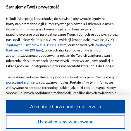
Dostępność
Szanujemy Twoją prywatność
Moje zgody
Kliknij "Akceptuję i przechodzę do serwisu", aby wyrazić zgody na
Procedura zgłoszeń wewnętrznych
korzystanie z technologii automatycznego śledzenia i zbierania danych,
dostęp do informacji na Twoim urządzeniu końcowym i ich
przechowywanie oraz na przetwarzanie Twoich danych osobowych przez
nas, czyli Telewizję Polską S.A. w likwidacji (zwaną dalej również „TVP”),
Zaufanych Partnerów z IAB* (1201 firm)
oraz pozostałych
Zaufanych
Partnerów TVP (93 firm)
, w celach marketingowych (w tym do
zautomatyzowanego dopasowania reklam do Twoich zainteresowań i
mierzenia ich skuteczności) i pozostałych, które wskazujemy poniżej, a
także zgody na udostępnianie przez nas identyfikatora PPID do Google.
Twoje dane osobowe zbierane podczas odwiedzania przez Ciebie naszych
poszczególnych serwisów
zwanych dalej „Portalem”, w tym informacje
zapisywane za pomocą technologii takich jak: pliki cookie, sygnalizatory
WWW lub innych podobnych technologii umożliwiających świadczenie
dopasowanych i bezpiecznych usług, personalizację treści oraz reklam,
udostępnianie funkcji mediów społecznościowych oraz analizowanie ruchu
Akceptuję i przechodzę do serwisu
w Internecie.
Twoje dane osobowe zbierane podczas odwiedzania przez Ciebie
Ustawienia zaawansowane
poszczególnych serwisów
na Portalu, takie jak adresy IP, identyfikatory
© 2026 Telewizja Polska S. A. w likwidacji
Twoich urządzeń końcowych i identyfikatory plików cookie, informacje o