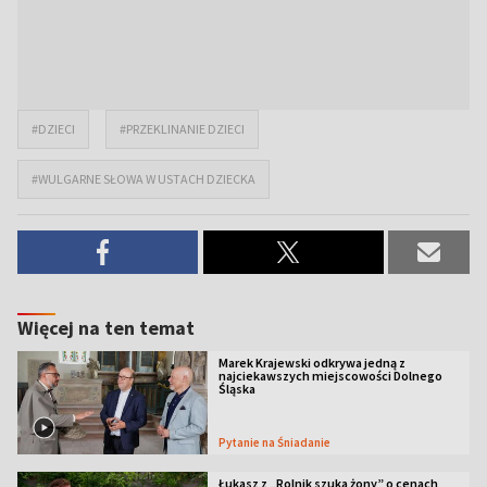
#DZIECI
#PRZEKLINANIE DZIECI
#WULGARNE SŁOWA W USTACH DZIECKA
Więcej na ten temat
Marek Krajewski odkrywa jedną z
najciekawszych miejscowości Dolnego
Śląska
Pytanie na Śniadanie
Łukasz z „Rolnik szuka żony” o cenach