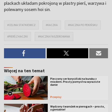
plackach układam pokrojoną w plastry pierś, warzywa i
polewamy sosem hoi sin.
#CELINA STATKIEWICZ
#KACZKA
#KACZKA PO PEKIŃSKU
#PIERŚ Z KACZKI
#KACZKA FASZEROWANA
Więcej na ten temat
Pieczony ser koryciński na buraku z
miodem. Prosty pomysł na wyraziste
danie
Przepisy
Wędzony twarożek w pierogach – prosto,
a genialnie!