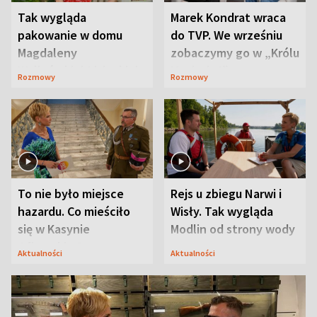
Tak wygląda
Marek Kondrat wraca
pakowanie w domu
do TVP. We wrześniu
Magdaleny
zobaczymy go w „Królu
Waligórskiej-Lisieckiej.
Maciusiu I”
Rozmowy
Rozmowy
Mąż nie odpuszcza
To nie było miejsce
Rejs u zbiegu Narwi i
hazardu. Co mieściło
Wisły. Tak wygląda
się w Kasynie
Modlin od strony wody
Oficerskim?
Aktualności
Aktualności