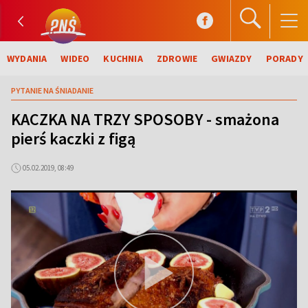
WYDANIA
WIDEO
KUCHNIA
ZDROWIE
GWIAZDY
PORADY
PYTANIE NA ŚNIADANIE
KACZKA NA TRZY SPOSOBY - smażona
pierś kaczki z figą
05.02.2019, 08:49