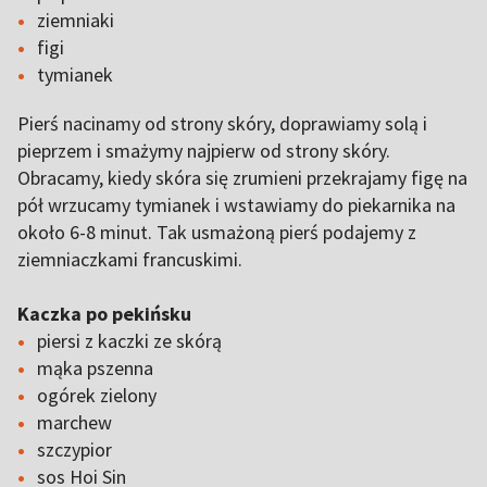
ziemniaki
figi
tymianek
Pierś nacinamy od strony skóry, doprawiamy solą i
pieprzem i smażymy najpierw od strony skóry.
Obracamy, kiedy skóra się zrumieni przekrajamy figę na
pół wrzucamy tymianek i wstawiamy do piekarnika na
około 6-8 minut. Tak usmażoną pierś podajemy z
ziemniaczkami francuskimi.
Kaczka po pekińsku
piersi z kaczki ze skórą
mąka pszenna
ogórek zielony
marchew
szczypior
sos Hoi Sin