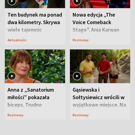
Ten budynek ma ponad
Nowa edycja „The
dwa kilometry. Skrywa
Voice Comeback
wiele tajemnic
Stage”. Ania Karwan
zapowiada
Aktualności
Rozmowy
niespodzianki
Anna z „Sanatorium
Gąsiewska i
miłości” pokazała
Sołtysiewicz wrócili w
biceps. Trudno
wyjątkowe miejsce. Na
uwierzyć, co przeszła
szlaku czekał
Rozmowy
Rozmowy
wcześniej
niedźwiedź