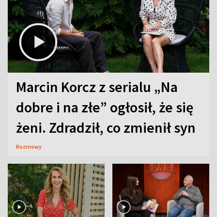
Marcin Korcz z serialu „Na
dobre i na złe” ogłosił, że się
żeni. Zdradził, co zmienił syn
Rozmowy