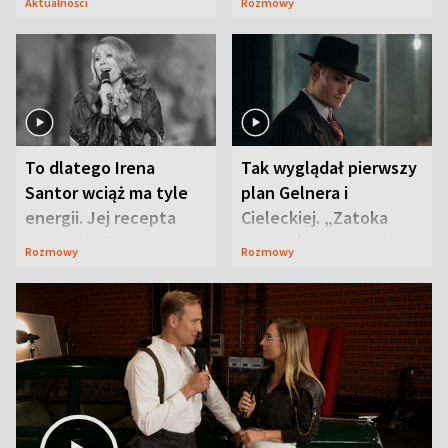
Aktualności
Rozmowy
To dlatego Irena
Tak wyglądał pierwszy
Santor wciąż ma tyle
plan Gelnera i
energii. Jej recepta
Cieleckiej. „Zatoka
jest zaskakująco
szpiegów” od razu ich
Rozmowy
Rozmowy
prosta
zaskoczyła