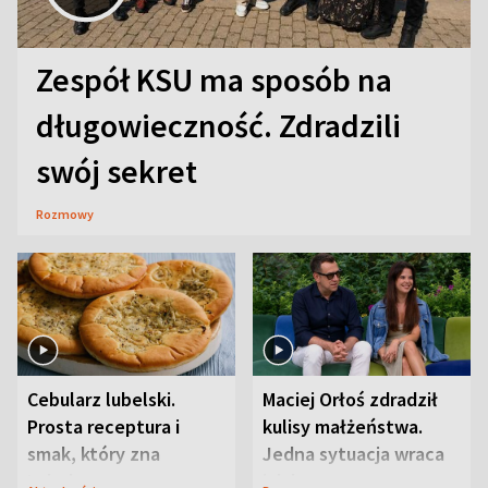
Zespół KSU ma sposób na
długowieczność. Zdradzili
swój sekret
Rozmowy
Cebularz lubelski.
Maciej Orłoś zdradził
Prosta receptura i
kulisy małżeństwa.
smak, który zna
Jedna sytuacja wraca
Lubelszczyzna
jak bumerang