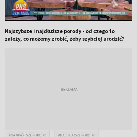
Najszybsze i najdłuższe porody - od czego to
zależy, co możemy zrobić, żeby szybciej urodzić?
#NAJKRÓTSZE PORODY
#NAJDŁUŻSZE PORODY