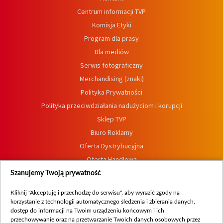
Centrum informacji TVP
Komisja Etyki
Program dla prasy
Dla mediów
Serwis fotograficzny
Merchandising (znaki)
Polityka Prywatności
Polityka przeciwdziałania nadużyciom i korupcji
Sklep TVP
Biuro Reklamy
Oferta Dystrybucyjna
Oferta Handlowa
Dostępność
Szanujemy Twoją prywatność
Moje zgody
Kliknij "Akceptuję i przechodzę do serwisu", aby wyrazić zgody na
Procedura zgłoszeń wewnętrznych
korzystanie z technologii automatycznego śledzenia i zbierania danych,
dostęp do informacji na Twoim urządzeniu końcowym i ich
przechowywanie oraz na przetwarzanie Twoich danych osobowych przez