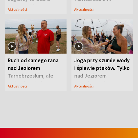
wiadomość
Przyrodnicy zwracają
Aktualności
Aktualności
uwagę na coś jeszcze
Ruch od samego rana
Joga przy szumie wody
nad Jeziorem
i śpiewie ptaków. Tylko
Tarnobrzeskim, ale
nad Jeziorem
ważna jest jedna
Tarnobrzeskim
Aktualności
Aktualności
zasada