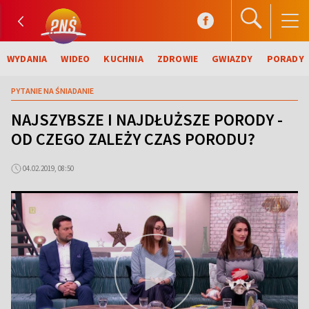
WYDANIA
WIDEO
KUCHNIA
ZDROWIE
GWIAZDY
PORADY
PYTANIE NA ŚNIADANIE
NAJSZYBSZE I NAJDŁUŻSZE PORODY -
OD CZEGO ZALEŻY CZAS PORODU?
04.02.2019, 08:50