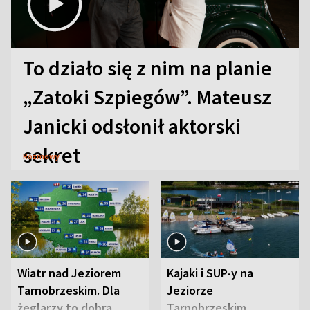
To działo się z nim na planie
„Zatoki Szpiegów”. Mateusz
Janicki odsłonił aktorski
sekret
Rozmowy
Wiatr nad Jeziorem
Kajaki i SUP-y na
Tarnobrzeskim. Dla
Jeziorze
żeglarzy to dobra
Tarnobrzeskim.