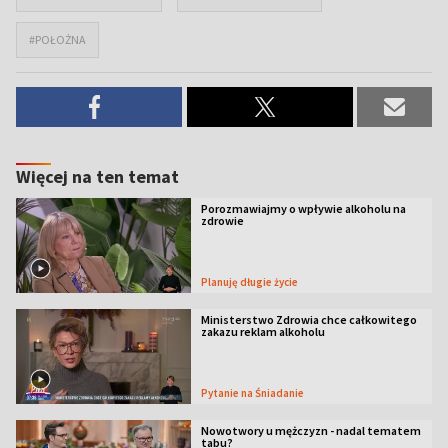
#POŁOŻNA
Więcej na ten temat
Porozmawiajmy o wpływie alkoholu na
zdrowie
Planuję długie życie
Ministerstwo Zdrowia chce całkowitego
zakazu reklam alkoholu
Pytanie na Śniadanie
Nowotwory u mężczyzn - nadal tematem
tabu?