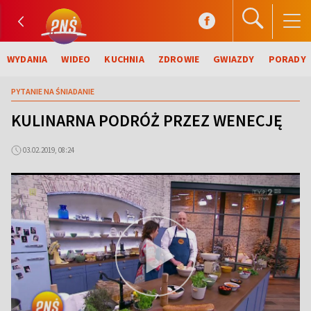
WYDANIA
WIDEO
KUCHNIA
ZDROWIE
GWIAZDY
PORADY
PYTANIE NA ŚNIADANIE
KULINARNA PODRÓŻ PRZEZ WENECJĘ
03.02.2019, 08:24