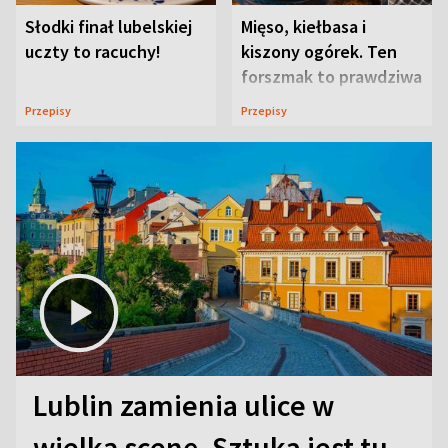
Słodki finał lubelskiej
Mięso, kiełbasa i
uczty to racuchy!
kiszony ogórek. Ten
forszmak to prawdziwa
uczta
Przepisy
Przepisy
Lublin zamienia ulice w
wielką scenę. Sztuka jest tu