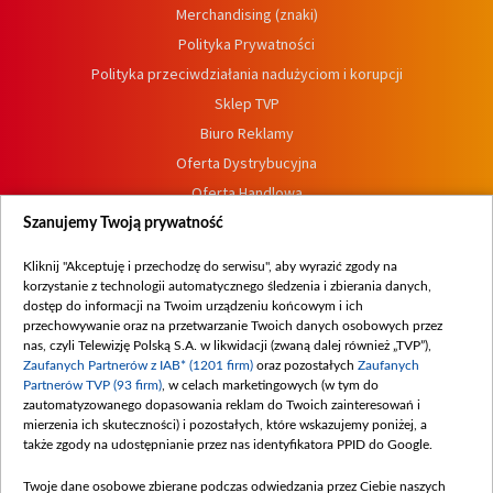
Merchandising (znaki)
Polityka Prywatności
Polityka przeciwdziałania nadużyciom i korupcji
Sklep TVP
Biuro Reklamy
Oferta Dystrybucyjna
Oferta Handlowa
Dostępność
Szanujemy Twoją prywatność
Moje zgody
Kliknij "Akceptuję i przechodzę do serwisu", aby wyrazić zgody na
Procedura zgłoszeń wewnętrznych
korzystanie z technologii automatycznego śledzenia i zbierania danych,
dostęp do informacji na Twoim urządzeniu końcowym i ich
przechowywanie oraz na przetwarzanie Twoich danych osobowych przez
nas, czyli Telewizję Polską S.A. w likwidacji (zwaną dalej również „TVP”),
Zaufanych Partnerów z IAB* (1201 firm)
oraz pozostałych
Zaufanych
Partnerów TVP (93 firm)
, w celach marketingowych (w tym do
zautomatyzowanego dopasowania reklam do Twoich zainteresowań i
mierzenia ich skuteczności) i pozostałych, które wskazujemy poniżej, a
także zgody na udostępnianie przez nas identyfikatora PPID do Google.
Twoje dane osobowe zbierane podczas odwiedzania przez Ciebie naszych