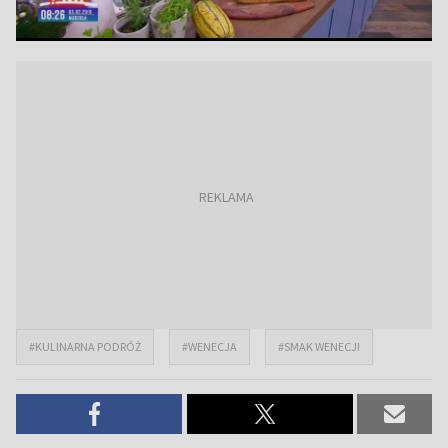
#KULINARNA PODRÓŻ
#WENECJA
#SMAK WENECJI