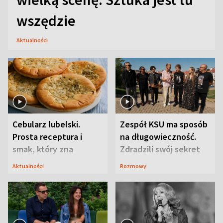
wszędzie
Aktualności
Cebularz lubelski.
Zespół KSU ma sposób
Prosta receptura i
na długowieczność.
smak, który zna
Zdradzili swój sekret
Lubelszczyzna
Aktualności
Rozmowy