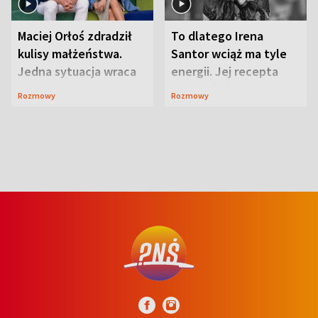
Maciej Orłoś zdradził
To dlatego Irena
kulisy małżeństwa.
Santor wciąż ma tyle
Jedna sytuacja wraca
energii. Jej recepta
jak bumerang
jest zaskakująco
Rozmowy
Rozmowy
prosta