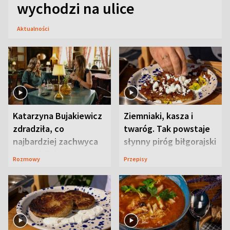
wychodzi na ulice
Aktualności
Katarzyna Bujakiewicz
Ziemniaki, kasza i
zdradziła, co
twaróg. Tak powstaje
najbardziej zachwyca
słynny piróg biłgorajski
ją w Lublinie
Rozmowy
Przepisy