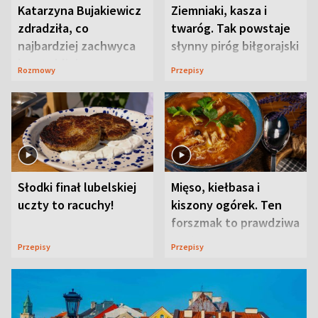
Katarzyna Bujakiewicz
Ziemniaki, kasza i
zdradziła, co
twaróg. Tak powstaje
najbardziej zachwyca
słynny piróg biłgorajski
ją w Lublinie
Rozmowy
Przepisy
Słodki finał lubelskiej
Mięso, kiełbasa i
uczty to racuchy!
kiszony ogórek. Ten
forszmak to prawdziwa
uczta
Przepisy
Przepisy