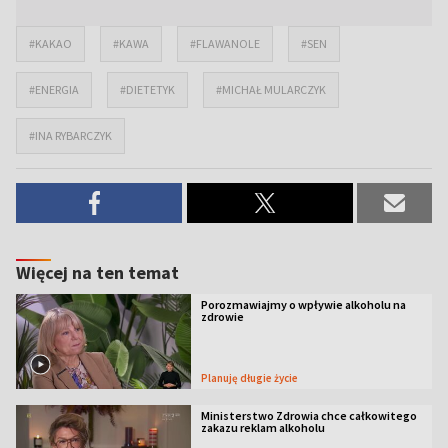
#KAKAO
#KAWA
#FLAWANOLE
#SEN
#ENERGIA
#DIETETYK
#MICHAŁ MULARCZYK
#INA RYBARCZYK
Więcej na ten temat
Porozmawiajmy o wpływie alkoholu na
zdrowie
Planuję długie życie
Ministerstwo Zdrowia chce całkowitego
zakazu reklam alkoholu