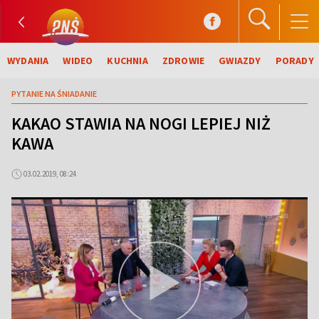
WYDANIA
WIDEO
KUCHNIA
ZDROWIE
GWIAZDY
PORADY
PYTANIE NA ŚNIADANIE
KAKAO STAWIA NA NOGI LEPIEJ NIŻ
KAWA
03.02.2019, 08:24