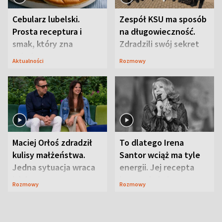
Cebularz lubelski.
Zespół KSU ma sposób
Prosta receptura i
na długowieczność.
smak, który zna
Zdradzili swój sekret
Lubelszczyzna
Aktualności
Rozmowy
Maciej Orłoś zdradził
To dlatego Irena
kulisy małżeństwa.
Santor wciąż ma tyle
Jedna sytuacja wraca
energii. Jej recepta
jak bumerang
jest zaskakująco
Rozmowy
Rozmowy
prosta