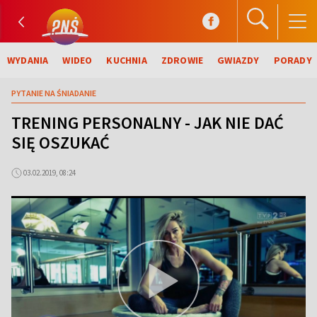
WYDANIA
WIDEO
KUCHNIA
ZDROWIE
GWIAZDY
PORADY
PYTANIE NA ŚNIADANIE
TRENING PERSONALNY - JAK NIE DAĆ
SIĘ OSZUKAĆ
03.02.2019, 08:24