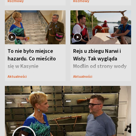
Rozmowy
Rozmowy
Mąż nie odpuszcza
To nie było miejsce
Rejs u zbiegu Narwi i
hazardu. Co mieściło
Wisły. Tak wygląda
się w Kasynie
Modlin od strony wody
Oficerskim?
Aktualności
Aktualności