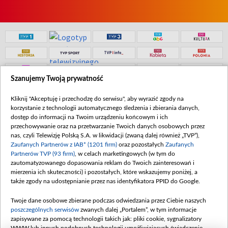
Szanujemy Twoją prywatność
Kliknij "Akceptuję i przechodzę do serwisu", aby wyrazić zgody na
korzystanie z technologii automatycznego śledzenia i zbierania danych,
dostęp do informacji na Twoim urządzeniu końcowym i ich
przechowywanie oraz na przetwarzanie Twoich danych osobowych przez
nas, czyli Telewizję Polską S.A. w likwidacji (zwaną dalej również „TVP”),
Zaufanych Partnerów z IAB* (1201 firm)
oraz pozostałych
Zaufanych
Partnerów TVP (93 firm)
, w celach marketingowych (w tym do
© 2026 Telewizja Polska S. A. w likwidacji
zautomatyzowanego dopasowania reklam do Twoich zainteresowań i
mierzenia ich skuteczności) i pozostałych, które wskazujemy poniżej, a
także zgody na udostępnianie przez nas identyfikatora PPID do Google.
Twoje dane osobowe zbierane podczas odwiedzania przez Ciebie naszych
poszczególnych serwisów
zwanych dalej „Portalem”, w tym informacje
zapisywane za pomocą technologii takich jak: pliki cookie, sygnalizatory