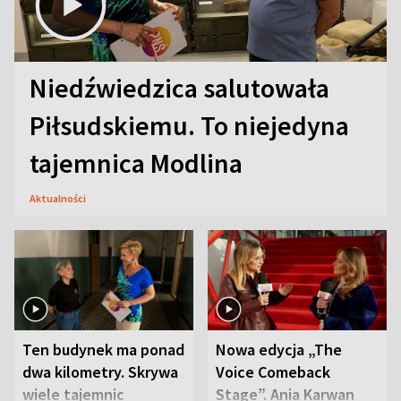
Niedźwiedzica salutowała
Piłsudskiemu. To niejedyna
tajemnica Modlina
Aktualności
Ten budynek ma ponad
Nowa edycja „The
dwa kilometry. Skrywa
Voice Comeback
wiele tajemnic
Stage”. Ania Karwan