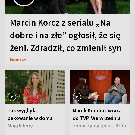
Marcin Korcz z serialu „Na
dobre i na złe” ogłosił, że się
żeni. Zdradził, co zmienił syn
Rozmowy
Tak wygląda
Marek Kondrat wraca
pakowanie w domu
do TVP. We wrześniu
Magdaleny
zobaczymy go w „Królu
Waligórskiej-Lisieckiej.
Maciusiu I”