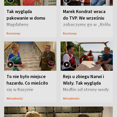
Tak wygląda
Marek Kondrat wraca
pakowanie w domu
do TVP. We wrześniu
Magdaleny
zobaczymy go w „Królu
Waligórskiej-Lisieckiej.
Maciusiu I”
Rozmowy
Rozmowy
Mąż nie odpuszcza
To nie było miejsce
Rejs u zbiegu Narwi i
hazardu. Co mieściło
Wisły. Tak wygląda
się w Kasynie
Modlin od strony wody
Oficerskim?
Aktualności
Aktualności