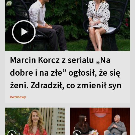
Marcin Korcz z serialu „Na
dobre i na złe” ogłosił, że się
żeni. Zdradził, co zmienił syn
Rozmowy