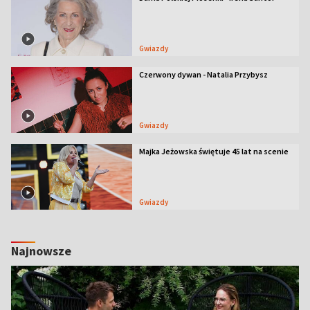
Gwiazdy
Czerwony dywan - Natalia Przybysz
Gwiazdy
Majka Jeżowska świętuje 45 lat na scenie
Gwiazdy
Najnowsze