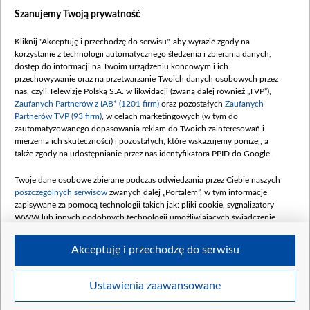
Dostępność
Szanujemy Twoją prywatność
Moje zgody
Kliknij "Akceptuję i przechodzę do serwisu", aby wyrazić zgody na
Procedura zgłoszeń wewnętrznych
korzystanie z technologii automatycznego śledzenia i zbierania danych,
dostęp do informacji na Twoim urządzeniu końcowym i ich
przechowywanie oraz na przetwarzanie Twoich danych osobowych przez
nas, czyli Telewizję Polską S.A. w likwidacji (zwaną dalej również „TVP”),
Zaufanych Partnerów z IAB* (1201 firm)
oraz pozostałych
Zaufanych
Partnerów TVP (93 firm)
, w celach marketingowych (w tym do
zautomatyzowanego dopasowania reklam do Twoich zainteresowań i
mierzenia ich skuteczności) i pozostałych, które wskazujemy poniżej, a
także zgody na udostępnianie przez nas identyfikatora PPID do Google.
Twoje dane osobowe zbierane podczas odwiedzania przez Ciebie naszych
poszczególnych serwisów
zwanych dalej „Portalem”, w tym informacje
zapisywane za pomocą technologii takich jak: pliki cookie, sygnalizatory
WWW lub innych podobnych technologii umożliwiających świadczenie
dopasowanych i bezpiecznych usług, personalizację treści oraz reklam,
udostępnianie funkcji mediów społecznościowych oraz analizowanie ruchu
Akceptuję i przechodzę do serwisu
w Internecie.
Twoje dane osobowe zbierane podczas odwiedzania przez Ciebie
Ustawienia zaawansowane
poszczególnych serwisów
na Portalu, takie jak adresy IP, identyfikatory
© 2026 Telewizja Polska S. A. w likwidacji
Twoich urządzeń końcowych i identyfikatory plików cookie, informacje o