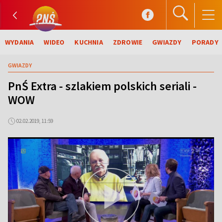
WYDANIA
WIDEO
KUCHNIA
ZDROWIE
GWIAZDY
PORADY
GWIAZDY
PnŚ Extra - szlakiem polskich seriali -
WOW
02.02.2019, 11:59