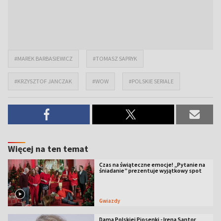
#MAREK BARBASIEWICZ
#TOMASZ SAPRYK
#KRZYSZTOF JANCZAK
#WOW
#POLSKIE SERIALE
Więcej na ten temat
Czas na świąteczne emocje! „Pytanie na
śniadanie” prezentuje wyjątkowy spot
Gwiazdy
Dama Polskiej Piosenki - Irena Santor