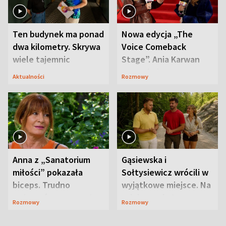
Ten budynek ma ponad
Nowa edycja „The
dwa kilometry. Skrywa
Voice Comeback
wiele tajemnic
Stage”. Ania Karwan
zapowiada
Aktualności
Rozmowy
niespodzianki
Anna z „Sanatorium
Gąsiewska i
miłości” pokazała
Sołtysiewicz wrócili w
biceps. Trudno
wyjątkowe miejsce. Na
uwierzyć, co przeszła
szlaku czekał
Rozmowy
Rozmowy
wcześniej
niedźwiedź