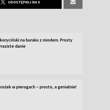
UDOSTĘPNIJ NA X
 koryciński na buraku z miodem. Prosty
raziste danie
ożek w pierogach – prosto, a genialnie!