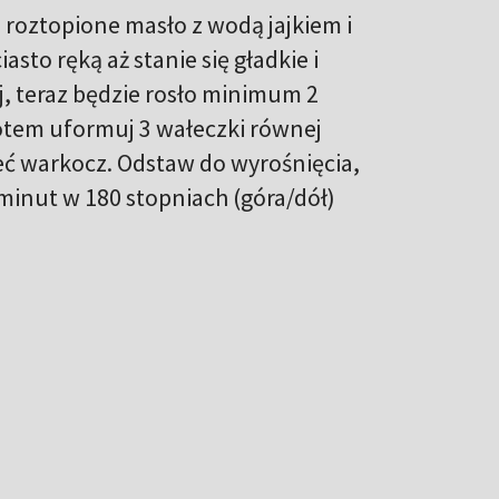
j roztopione masło z wodą jajkiem i
asto ręką aż stanie się gładkie i
yj, teraz będzie rosło minimum 2
potem uformuj 3 wałeczki równej
leć warkocz. Odstaw do wyrośnięcia,
 minut w 180 stopniach (góra/dół)