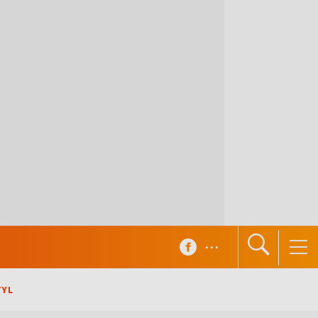
...
TYL