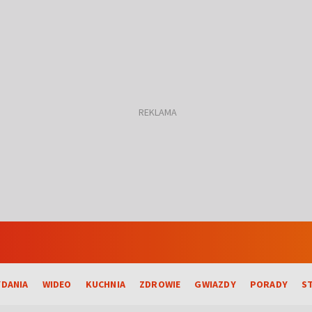
DANIA
WIDEO
KUCHNIA
ZDROWIE
GWIAZDY
PORADY
S