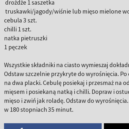
drożdże 1 saszetka
truskawki/jagody/wiśnie lub mięso mielone w
cebula 3 szt.
chilli 1 szt.
natka pietruszki
1 pęczek
Wszystkie składniki na ciasto wymieszaj dokładn
Odstaw szczelnie przykryte do wyrośnięcia. Po
na dwa placki. Cebulę posiekaj i przesmaż na o
mięsem i posiekaną natką i chilli. Dopraw i os
mięso i zwiń jak roladę. Odstaw do wyrośnięcia
w 180 stopniach 35 minut.