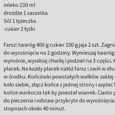
mleko 230 ml
drożdże 1 saszetka
Sól 1 łyżeczka
cukier 2 łyżki
Farsz: twaróg 400 g cukier 100 g jaja 2 szt. Zag
do wyrośnięcia na 2 godziny. Wymieszaj twaróg z
wyrośnie, wyrabiaj chwilę i podziel na 3 części
placek. Na każdy placek nałóż farsz i zwiń w dłu
w środku. Końcówki powstałych wałków zaklej 
koło siebie, złącz końce z jednej strony i zaple
końce warkocza tak by powstał wianek. Ciasto 
do pieczenia i odstaw przykryte do wyrośnięcia
stopniach około 40 minut.