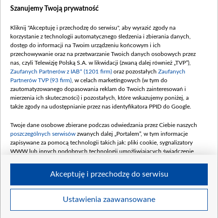
Dostępność
Szanujemy Twoją prywatność
Moje zgody
Kliknij "Akceptuję i przechodzę do serwisu", aby wyrazić zgody na
Procedura zgłoszeń wewnętrznych
korzystanie z technologii automatycznego śledzenia i zbierania danych,
dostęp do informacji na Twoim urządzeniu końcowym i ich
przechowywanie oraz na przetwarzanie Twoich danych osobowych przez
nas, czyli Telewizję Polską S.A. w likwidacji (zwaną dalej również „TVP”),
Zaufanych Partnerów z IAB* (1201 firm)
oraz pozostałych
Zaufanych
Partnerów TVP (93 firm)
, w celach marketingowych (w tym do
zautomatyzowanego dopasowania reklam do Twoich zainteresowań i
mierzenia ich skuteczności) i pozostałych, które wskazujemy poniżej, a
także zgody na udostępnianie przez nas identyfikatora PPID do Google.
Twoje dane osobowe zbierane podczas odwiedzania przez Ciebie naszych
poszczególnych serwisów
zwanych dalej „Portalem”, w tym informacje
zapisywane za pomocą technologii takich jak: pliki cookie, sygnalizatory
WWW lub innych podobnych technologii umożliwiających świadczenie
dopasowanych i bezpiecznych usług, personalizację treści oraz reklam,
udostępnianie funkcji mediów społecznościowych oraz analizowanie ruchu
Akceptuję i przechodzę do serwisu
w Internecie.
Twoje dane osobowe zbierane podczas odwiedzania przez Ciebie
Ustawienia zaawansowane
poszczególnych serwisów
na Portalu, takie jak adresy IP, identyfikatory
© 2026 Telewizja Polska S. A. w likwidacji
Twoich urządzeń końcowych i identyfikatory plików cookie, informacje o