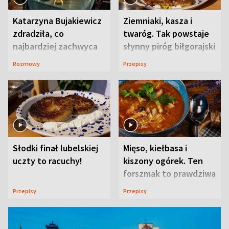
Katarzyna Bujakiewicz
Ziemniaki, kasza i
zdradziła, co
twaróg. Tak powstaje
najbardziej zachwyca
słynny piróg biłgorajski
ją w Lublinie
Rozmowy
Przepisy
Słodki finał lubelskiej
Mięso, kiełbasa i
uczty to racuchy!
kiszony ogórek. Ten
forszmak to prawdziwa
uczta
Przepisy
Przepisy