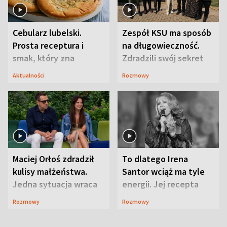
Cebularz lubelski.
Zespół KSU ma sposób
Prosta receptura i
na długowieczność.
smak, który zna
Zdradzili swój sekret
Lubelszczyzna
Aktualności
Rozmowy
Maciej Orłoś zdradził
To dlatego Irena
kulisy małżeństwa.
Santor wciąż ma tyle
Jedna sytuacja wraca
energii. Jej recepta
jak bumerang
jest zaskakująco
Rozmowy
Rozmowy
prosta