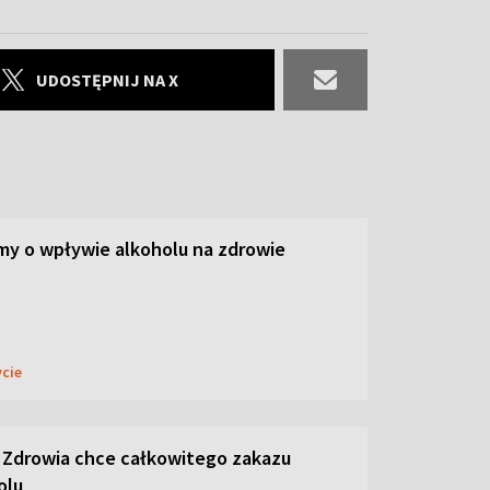
UDOSTĘPNIJ NA X
y o wpływie alkoholu na zdrowie
ycie
 Zdrowia chce całkowitego zakazu
olu