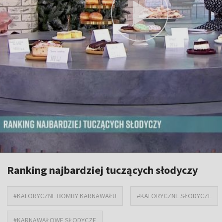
Ranking najbardziej tuczących słodyczy
#KALORYCZNE BOMBY KARNAWAŁU
#KALORYCZNE SŁODYCZE
#KARNAWAŁOWE SŁODYCZE