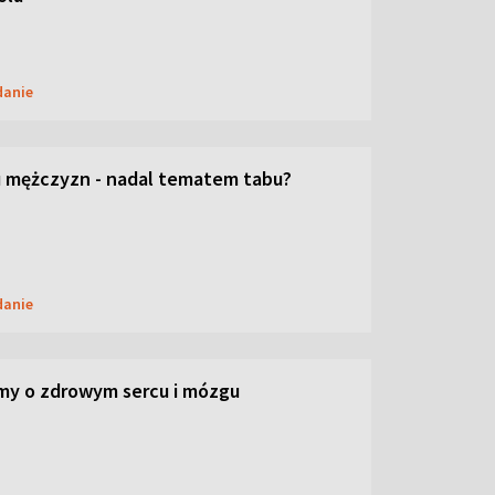
danie
 mężczyzn - nadal tematem tabu?
danie
my o zdrowym sercu i mózgu