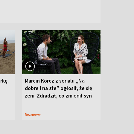
rkę.
Marcin Korcz z serialu „Na
dobre i na złe” ogłosił, że się
żeni. Zdradził, co zmienił syn
Rozmowy