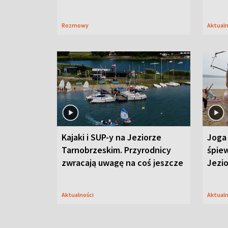
Rozmowy
Aktual
Kajaki i SUP-y na Jeziorze
Joga 
Tarnobrzeskim. Przyrodnicy
śpiew
zwracają uwagę na coś jeszcze
Jezi
Aktualności
Aktual