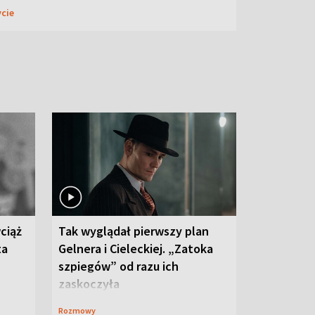
ycie
ciąż
Tak wyglądał pierwszy plan
ta
Gelnera i Cieleckiej. „Zatoka
szpiegów” od razu ich
zaskoczyła
Rozmowy