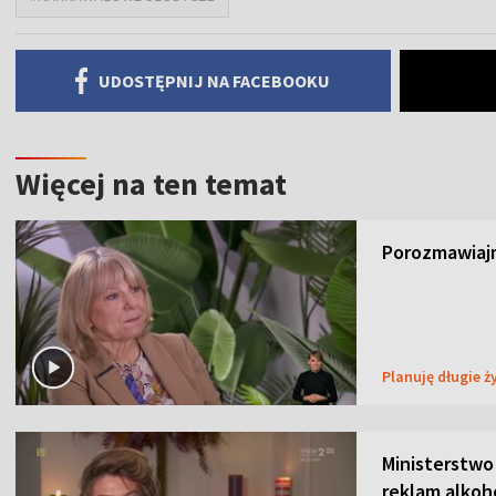
UDOSTĘPNIJ NA FACEBOOKU
Więcej na ten temat
Porozmawiajm
Planuję długie ż
Ministerstwo
reklam alkoh