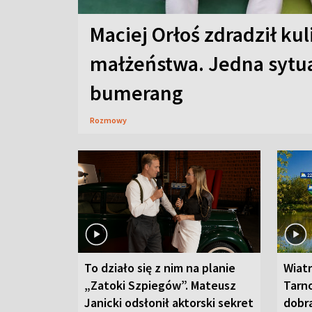
Maciej Orłoś zdradził kul
małżeństwa. Jedna sytua
bumerang
Rozmowy
To działo się z nim na planie
Wiat
„Zatoki Szpiegów”. Mateusz
Tarno
Janicki odsłonił aktorski sekret
dobr