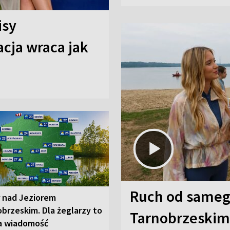
isy
cja wraca jak
Ruch od sameg
r nad Jeziorem
brzeskim. Dla żeglarzy to
Tarnobrzeskim,
a wiadomość