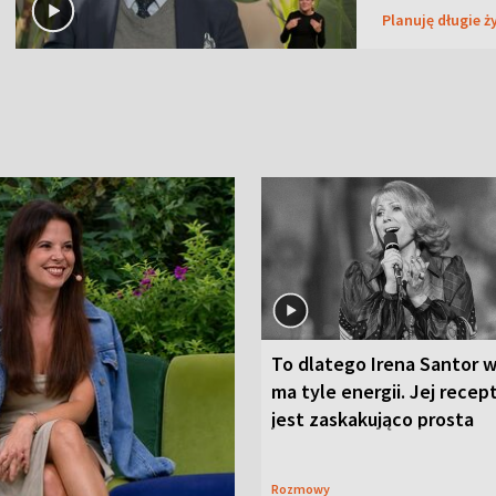
Planuję długie ż
To dlatego Irena Santor w
ma tyle energii. Jej recep
jest zaskakująco prosta
Rozmowy