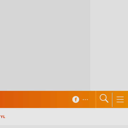
...
TYL