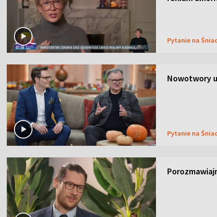
Pytanie na Śnia
Nowotwory u
Pytanie na Śnia
Porozmawiaj