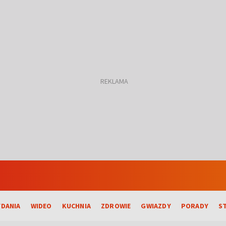
DANIA
WIDEO
KUCHNIA
ZDROWIE
GWIAZDY
PORADY
S