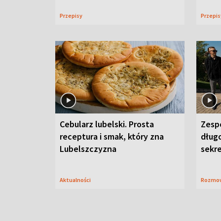
Przepisy
Przepi
Cebularz lubelski. Prosta
Zesp
receptura i smak, który zna
długo
Lubelszczyzna
sekr
Aktualności
Rozmo