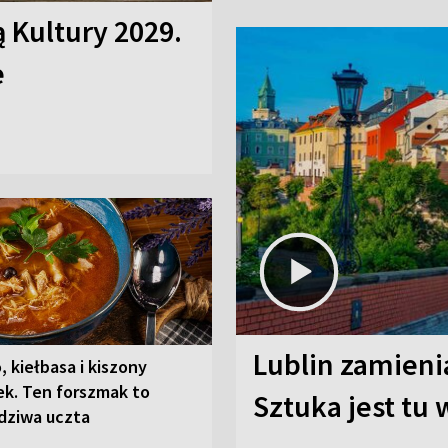
ą Kultury 2029.
e
Lublin zamienia
, kiełbasa i kiszony
ek. Ten forszmak to
Sztuka jest tu
dziwa uczta