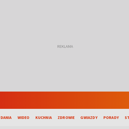
DANIA
WIDEO
KUCHNIA
ZDROWIE
GWIAZDY
PORADY
S