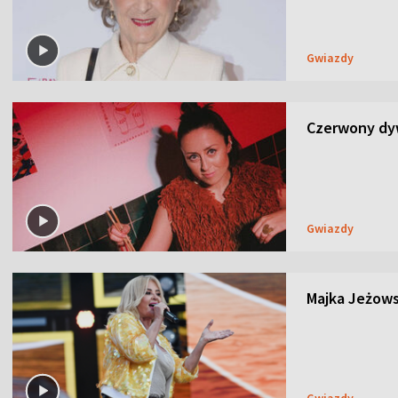
Gwiazdy
Czerwony dyw
Gwiazdy
Majka Jeżows
Gwiazdy