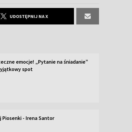
UDOSTĘPNIJ NA X
teczne emocje! „Pytanie na śniadanie”
yjątkowy spot
 Piosenki - Irena Santor