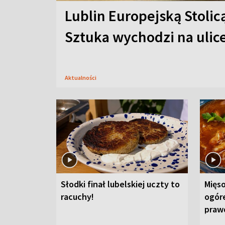
Lublin Europejską Stolic
Sztuka wychodzi na ulic
Aktualności
Słodki finał lubelskiej uczty to
Mięso
racuchy!
ogór
praw