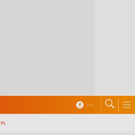
...
TYL