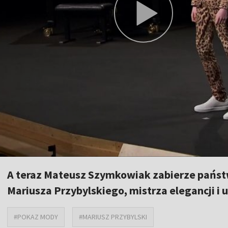
A teraz Mateusz Szymkowiak zabierze państw
Mariusza Przybylskiego, mistrza elegancji i 
#POKAZ MODY
#MARIUSZ PRZYBYLSKI