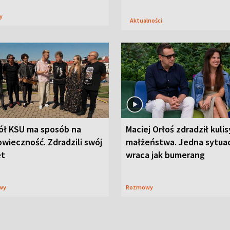
sy
Aktualności
ół KSU ma sposób na
Maciej Orłoś zdradził kulis
wieczność. Zdradzili swój
małżeństwa. Jedna sytua
et
wraca jak bumerang
wy
Rozmowy