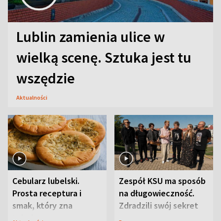
Lublin zamienia ulice w
wielką scenę. Sztuka jest tu
wszędzie
Aktualności
Cebularz lubelski.
Zespół KSU ma sposób
Prosta receptura i
na długowieczność.
smak, który zna
Zdradzili swój sekret
Lubelszczyzna