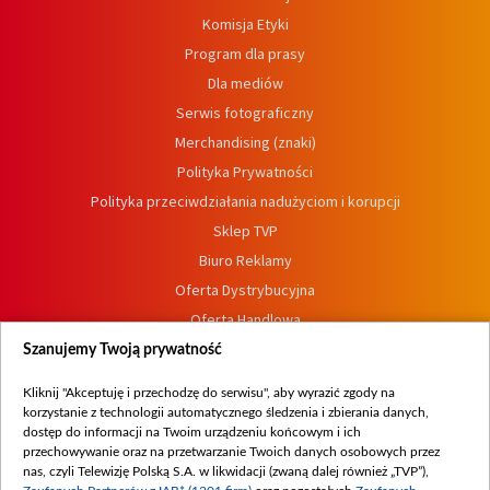
Komisja Etyki
Program dla prasy
Dla mediów
Serwis fotograficzny
Merchandising (znaki)
Polityka Prywatności
Polityka przeciwdziałania nadużyciom i korupcji
Sklep TVP
Biuro Reklamy
Oferta Dystrybucyjna
Oferta Handlowa
Dostępność
Szanujemy Twoją prywatność
Moje zgody
Kliknij "Akceptuję i przechodzę do serwisu", aby wyrazić zgody na
Procedura zgłoszeń wewnętrznych
korzystanie z technologii automatycznego śledzenia i zbierania danych,
dostęp do informacji na Twoim urządzeniu końcowym i ich
przechowywanie oraz na przetwarzanie Twoich danych osobowych przez
nas, czyli Telewizję Polską S.A. w likwidacji (zwaną dalej również „TVP”),