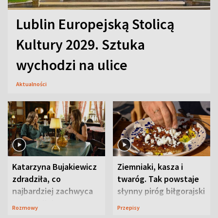
Lublin Europejską Stolicą
Kultury 2029. Sztuka
wychodzi na ulice
Aktualności
Katarzyna Bujakiewicz
Ziemniaki, kasza i
zdradziła, co
twaróg. Tak powstaje
najbardziej zachwyca
słynny piróg biłgorajski
ją w Lublinie
Rozmowy
Przepisy