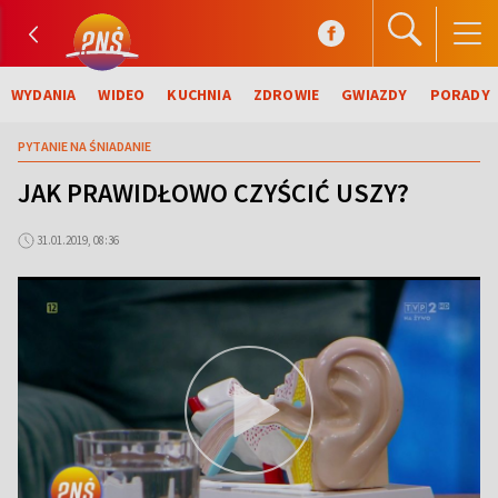
WYDANIA
WIDEO
KUCHNIA
ZDROWIE
GWIAZDY
PORADY
PYTANIE NA ŚNIADANIE
JAK PRAWIDŁOWO CZYŚCIĆ USZY?
31.01.2019, 08:36