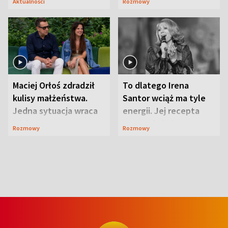
Aktualności
Rozmowy
Maciej Orłoś zdradził
To dlatego Irena
kulisy małżeństwa.
Santor wciąż ma tyle
Jedna sytuacja wraca
energii. Jej recepta
jak bumerang
jest zaskakująco
Rozmowy
Rozmowy
prosta