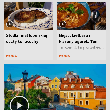
Słodki finał lubelskiej
Mięso, kiełbasa i
uczty to racuchy!
kiszony ogórek. Ten
forszmak to prawdziwa
uczta
Przepisy
Przepisy