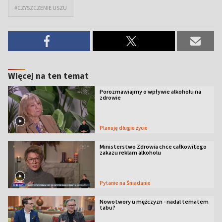
#CZYSZCZENIE USZU
Więcej na ten temat
Porozmawiajmy o wpływie alkoholu na
zdrowie
Planuję długie życie
Ministerstwo Zdrowia chce całkowitego
zakazu reklam alkoholu
Pytanie na Śniadanie
Nowotwory u mężczyzn - nadal tematem
tabu?