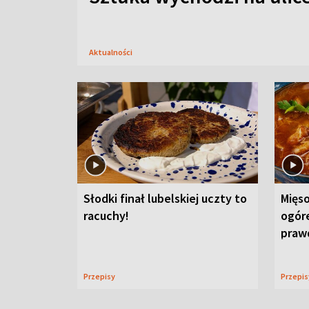
Aktualności
Słodki finał lubelskiej uczty to
Mięso
racuchy!
ogór
praw
Przepisy
Przepi