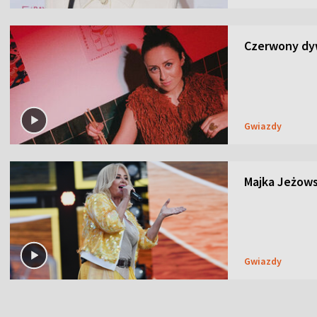
Czerwony dyw
Gwiazdy
Majka Jeżows
Gwiazdy