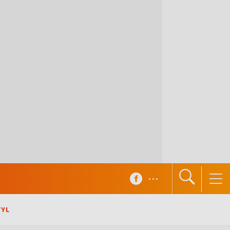
...
TYL