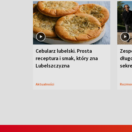
Cebularz lubelski. Prosta
Zesp
receptura i smak, który zna
długo
Lubelszczyzna
sekr
Aktualności
Rozmo