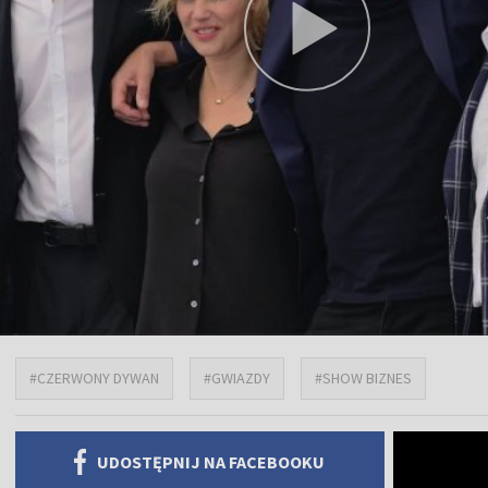
#CZERWONY DYWAN
#GWIAZDY
#SHOW BIZNES
UDOSTĘPNIJ NA FACEBOOKU