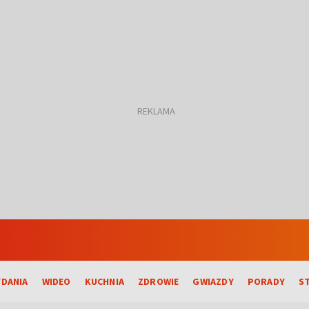
DANIA
WIDEO
KUCHNIA
ZDROWIE
GWIAZDY
PORADY
S