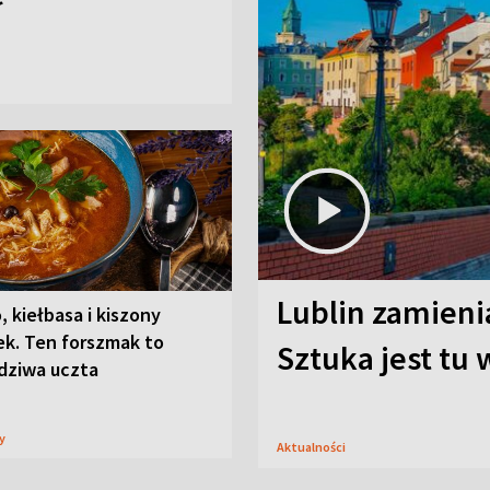
Lublin zamienia
, kiełbasa i kiszony
ek. Ten forszmak to
Sztuka jest tu
dziwa uczta
sy
Aktualności