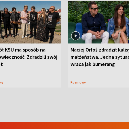
ół KSU ma sposób na
Maciej Orłoś zdradził kulis
wieczność. Zdradzili swój
małżeństwa. Jedna sytua
et
wraca jak bumerang
wy
Rozmowy