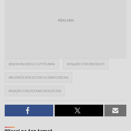
#KĄCIK MŁODEGO CZYTELNIKA
#KSIĄŻKI O ROZWODACH
#ROZWÓD RODZICÓW OCZAMI DZIECKA
#KSIĄŻKI O ROZSTANIU RODZICÓW
Więcej na ten temat