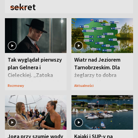
sekret
Rozmowy
Tak wyglądał pierwszy
Wiatr nad Jeziorem
plan Gelnera i
Tarnobrzeskim. Dla
Cieleckiej. „Zatoka
żeglarzy to dobra
szpiegów” od razu ich
wiadomość
Rozmowy
Aktualności
zaskoczyła
Joga przy szumie wody
Kajaki i SUP-y na