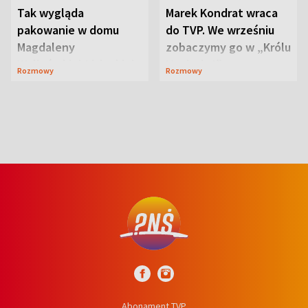
Tak wygląda
Marek Kondrat wraca
pakowanie w domu
do TVP. We wrześniu
Magdaleny
zobaczymy go w „Królu
Waligórskiej-Lisieckiej.
Maciusiu I”
Rozmowy
Rozmowy
Mąż nie odpuszcza
Abonament TVP