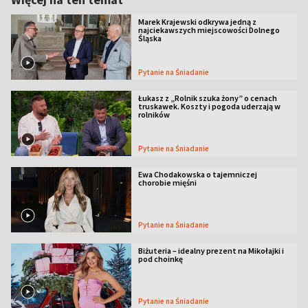
Marek Krajewski odkrywa jedną z
najciekawszych miejscowości Dolnego
Śląska
Pytanie na Śniadanie
Łukasz z „Rolnik szuka żony” o cenach
truskawek. Koszty i pogoda uderzają w
rolników
Pytanie na Śniadanie
Ewa Chodakowska o tajemniczej
chorobie mięśni
Pytanie na Śniadanie
Biżuteria – idealny prezent na Mikołajki i
pod choinkę
Pytanie na Śniadanie