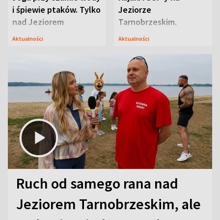
i śpiewie ptaków. Tylko
Jeziorze
nad Jeziorem
Tarnobrzeskim.
Tarnobrzeskim
Przyrodnicy zwracają
Aktualności
Aktualności
uwagę na coś jeszcze
Ruch od samego rana nad
Jeziorem Tarnobrzeskim, ale