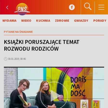
WYDANIA
WIDEO
KUCHNIA
ZDROWIE
GWIAZDY
PORADY
PYTANIE NA ŚNIADANIE
KSIĄŻKI PORUSZAJĄCE TEMAT
ROZWODU RODZICÓW
30.01.2019, 08:46