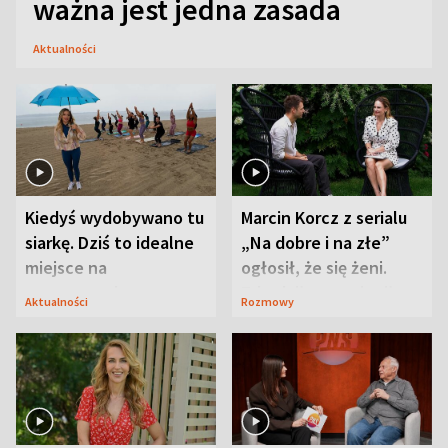
ważna jest jedna zasada
Aktualności
Kiedyś wydobywano tu
Marcin Korcz z serialu
siarkę. Dziś to idealne
„Na dobre i na złe”
miejsce na
ogłosił, że się żeni.
wypoczynek
Zdradził, co zmienił
Aktualności
Rozmowy
syn