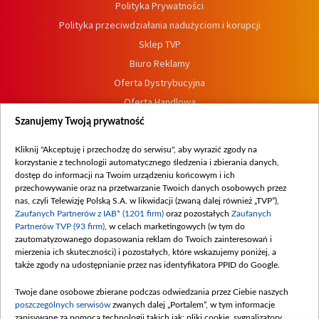
Polityka Prywatności
Polityka przeciwdziałania nadużyciom i korupcji
Sklep TVP
Biuro Reklamy
Oferta Dystrybucyjna
Oferta Handlowa
Dostępność
Szanujemy Twoją prywatność
Moje zgody
Kliknij "Akceptuję i przechodzę do serwisu", aby wyrazić zgody na
Procedura zgłoszeń wewnętrznych
korzystanie z technologii automatycznego śledzenia i zbierania danych,
dostęp do informacji na Twoim urządzeniu końcowym i ich
przechowywanie oraz na przetwarzanie Twoich danych osobowych przez
nas, czyli Telewizję Polską S.A. w likwidacji (zwaną dalej również „TVP”),
Zaufanych Partnerów z IAB* (1201 firm)
oraz pozostałych
Zaufanych
Partnerów TVP (93 firm)
, w celach marketingowych (w tym do
zautomatyzowanego dopasowania reklam do Twoich zainteresowań i
mierzenia ich skuteczności) i pozostałych, które wskazujemy poniżej, a
także zgody na udostępnianie przez nas identyfikatora PPID do Google.
Twoje dane osobowe zbierane podczas odwiedzania przez Ciebie naszych
poszczególnych serwisów
zwanych dalej „Portalem”, w tym informacje
zapisywane za pomocą technologii takich jak: pliki cookie, sygnalizatory