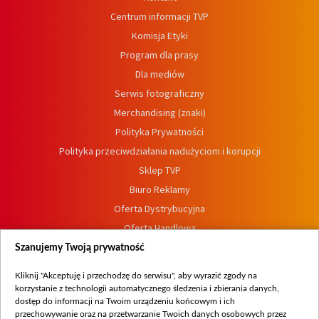
Centrum informacji TVP
Komisja Etyki
Program dla prasy
Dla mediów
Serwis fotograficzny
Merchandising (znaki)
Polityka Prywatności
Polityka przeciwdziałania nadużyciom i korupcji
Sklep TVP
Biuro Reklamy
Oferta Dystrybucyjna
Oferta Handlowa
Dostępność
Szanujemy Twoją prywatność
Moje zgody
Kliknij "Akceptuję i przechodzę do serwisu", aby wyrazić zgody na
Procedura zgłoszeń wewnętrznych
korzystanie z technologii automatycznego śledzenia i zbierania danych,
dostęp do informacji na Twoim urządzeniu końcowym i ich
przechowywanie oraz na przetwarzanie Twoich danych osobowych przez