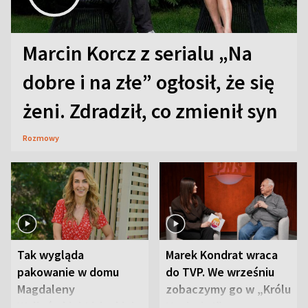
Marcin Korcz z serialu „Na
dobre i na złe” ogłosił, że się
żeni. Zdradził, co zmienił syn
Rozmowy
Tak wygląda
Marek Kondrat wraca
pakowanie w domu
do TVP. We wrześniu
Magdaleny
zobaczymy go w „Królu
Waligórskiej-Lisieckiej.
Maciusiu I”