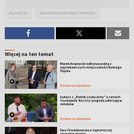
#ALOKAZJA
#NAJMODNIEJSZY KWIAT 2019 ROKU
Więcej na ten temat
Marek Krajewski odkrywa jedną z
najciekawszych miejscowości Dolnego
Śląska
Pytanie na Śniadanie
Łukasz z „Rolnik szuka żony” o cenach
truskawek. Koszty i pogoda uderzają w
rolników
Pytanie na Śniadanie
Ewa Chodakowska o tajemniczej
chorobie mięśni