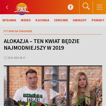
WYDANIA
WIDEO
KUCHNIA
ZDROWIE
GWIAZDY
PORADY
PYTANIE NA ŚNIADANIE
ALOKAZJA – TEN KWIAT BĘDZIE
NAJMODNIEJSZY W 2019
29.01.2019, 08:37