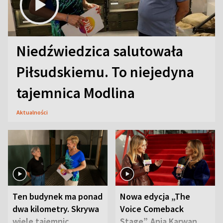
Niedźwiedzica salutowała
Piłsudskiemu. To niejedyna
tajemnica Modlina
Aktualności
Ten budynek ma ponad
Nowa edycja „The
dwa kilometry. Skrywa
Voice Comeback
wiele tajemnic
Stage”. Ania Karwan