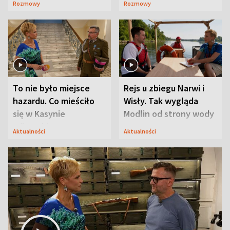
Rozmowy
Rozmowy
Mąż nie odpuszcza
To nie było miejsce
Rejs u zbiegu Narwi i
hazardu. Co mieściło
Wisły. Tak wygląda
się w Kasynie
Modlin od strony wody
Oficerskim?
Aktualności
Aktualności