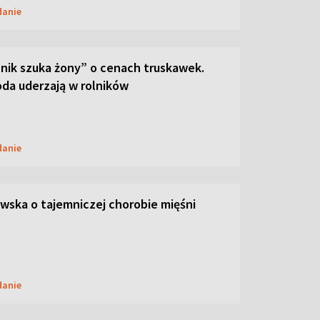
danie
lnik szuka żony” o cenach truskawek.
oda uderzają w rolników
danie
ska o tajemniczej chorobie mięśni
danie