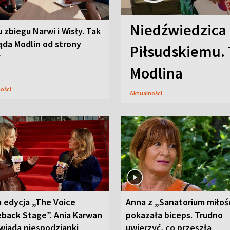
Niedźwiedzica
u zbiegu Narwi i Wisły. Tak
ąda Modlin od strony
Piłsudskiemu. 
y
Modlina
ności
Aktualności
 edycja „The Voice
Anna z „Sanatorium miłoś
back Stage”. Ania Karwan
pokazała biceps. Trudno
wiada niespodzianki
uwierzyć, co przeszła