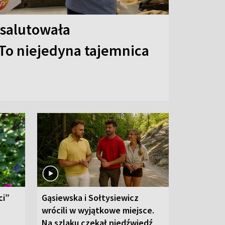
 salutowała
To niejedyna tajemnica
ci”
Gąsiewska i Sołtysiewicz
wrócili w wyjątkowe miejsce.
Na szlaku czekał niedźwiedź