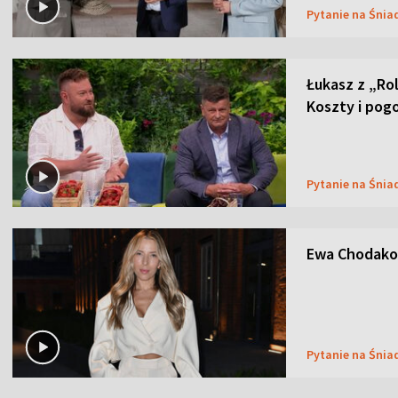
Pytanie na Śnia
Łukasz z „Ro
Koszty i pog
Pytanie na Śnia
Ewa Chodakow
Pytanie na Śnia