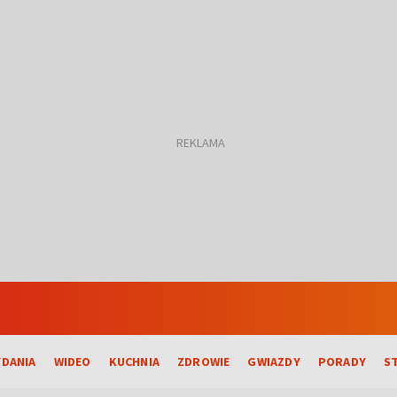
DANIA
WIDEO
KUCHNIA
ZDROWIE
GWIAZDY
PORADY
S