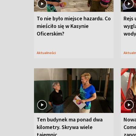
To nie było miejsce hazardu. Co
Rejs 
mieściło się w Kasynie
wygl
Oficerskim?
wod
Aktualności
Aktual
Ten budynek ma ponad dwa
Nowa
kilometry. Skrywa wiele
Come
tajemnic
zapo