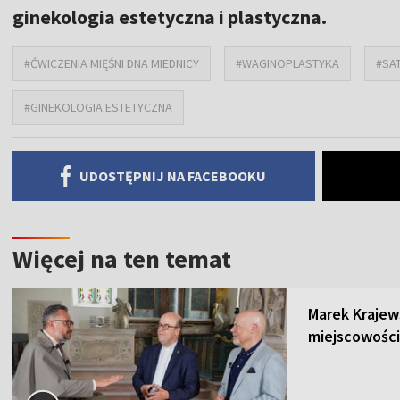
ginekologia estetyczna i plastyczna.
#ĆWICZENIA MIĘŚNI DNA MIEDNICY
#WAGINOPLASTYKA
#SA
#GINEKOLOGIA ESTETYCZNA
UDOSTĘPNIJ NA FACEBOOKU
Więcej na ten temat
Marek Krajew
miejscowości