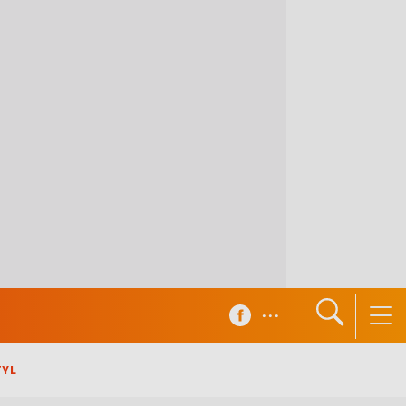
...
TYL