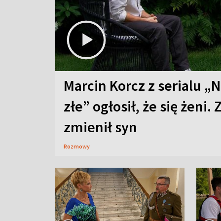
Marcin Korcz z serialu „N
złe” ogłosił, że się żeni. 
zmienił syn
Rozmowy