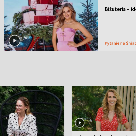
Biżuteria – i
Pytanie na Śnia