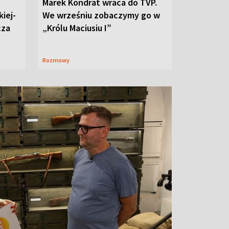
Marek Kondrat wraca do TVP.
iej-
We wrześniu zobaczymy go w
cza
„Królu Maciusiu I”
Rozmowy