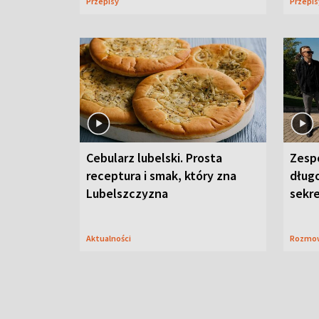
Przepisy
Przepi
Cebularz lubelski. Prosta
Zesp
receptura i smak, który zna
długo
Lubelszczyzna
sekr
Aktualności
Rozmo