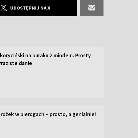
UDOSTĘPNIJ NA X
 koryciński na buraku z miodem. Prosty
raziste danie
ożek w pierogach – prosto, a genialnie!