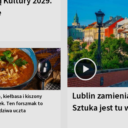
ą Kultury 2029.
e
Lublin zamienia
, kiełbasa i kiszony
ek. Ten forszmak to
Sztuka jest tu
dziwa uczta