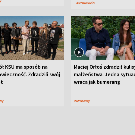
sy
Aktualności
ół KSU ma sposób na
Maciej Orłoś zdradził kulis
wieczność. Zdradzili swój
małżeństwa. Jedna sytua
et
wraca jak bumerang
wy
Rozmowy