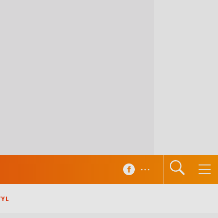
...
TYL