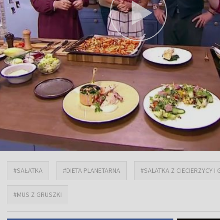
#SAŁATKA
#DIETA PLANETARNA
#SALATKA Z CIECIERZYCY 
#MUS Z GRUSZKI