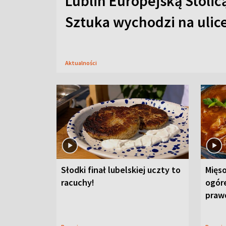
Lublin Europejską Stolic
Sztuka wychodzi na ulic
Aktualności
Słodki finał lubelskiej uczty to
Mięso
racuchy!
ogór
praw