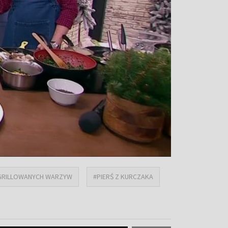
I GRILLOWANYCH WARZYW
#PIERŚ Z KURCZAKA