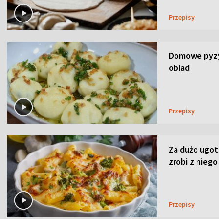
Przepisy
Domowe pyzy 
obiad
Przepisy
Za dużo ugo
zrobi z niego
Przepisy