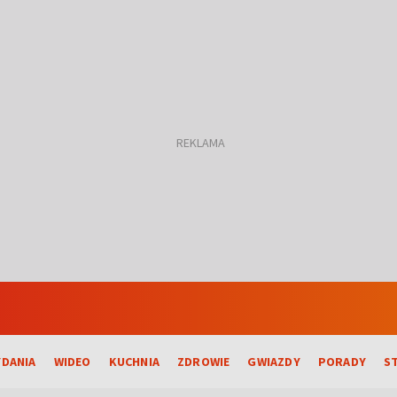
DANIA
WIDEO
KUCHNIA
ZDROWIE
GWIAZDY
PORADY
S