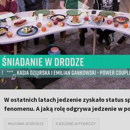
W ostatnich latach jedzenie zyskało status 
fenomenu. A jaką rolę odgrywa jedzenie w 
#KUCHNIA W DRODZE
#JEDZENIE W PODRÓŻY