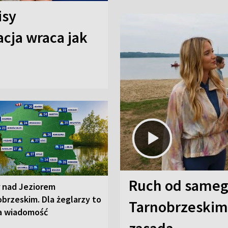
isy
cja wraca jak
Ruch od sameg
r nad Jeziorem
brzeskim. Dla żeglarzy to
Tarnobrzeskim,
a wiadomość