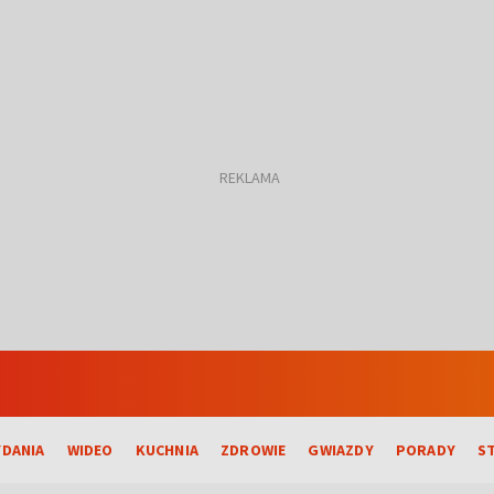
DANIA
WIDEO
KUCHNIA
ZDROWIE
GWIAZDY
PORADY
S