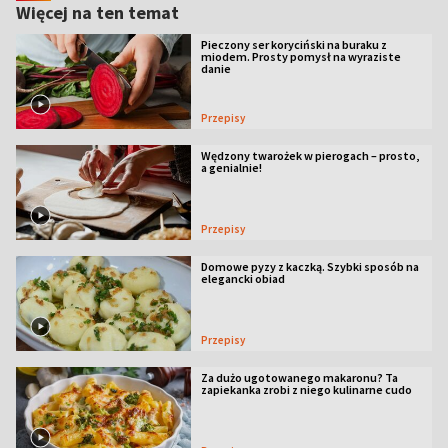
Więcej na ten temat
Pieczony ser koryciński na buraku z
miodem. Prosty pomysł na wyraziste
danie
Przepisy
Wędzony twarożek w pierogach – prosto,
a genialnie!
Przepisy
Domowe pyzy z kaczką. Szybki sposób na
elegancki obiad
Przepisy
Za dużo ugotowanego makaronu? Ta
zapiekanka zrobi z niego kulinarne cudo