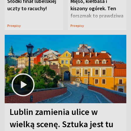
Słodki finał lubelskiej
Mięso, kiełbasa i
uczty to racuchy!
kiszony ogórek. Ten
forszmak to prawdziwa
uczta
Przepisy
Przepisy
Lublin zamienia ulice w
wielką scenę. Sztuka jest tu