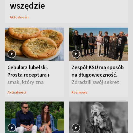
wszędzie
Aktualności
Cebularz lubelski.
Zespół KSU ma sposób
Prosta receptura i
na długowieczność.
smak, który zna
Zdradzili swój sekret
Lubelszczyzna
Aktualności
Rozmowy