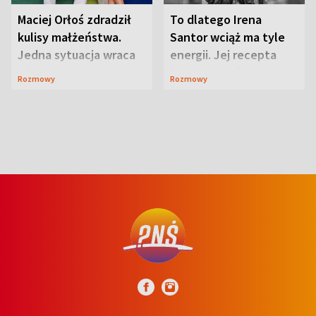
Maciej Orłoś zdradził
To dlatego Irena
kulisy małżeństwa.
Santor wciąż ma tyle
Jedna sytuacja wraca
energii. Jej recepta
jak bumerang
jest zaskakująco
Rozmowy
Rozmowy
prosta