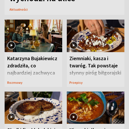
Aktualności
Katarzyna Bujakiewicz
Ziemniaki, kasza i
zdradziła, co
twaróg. Tak powstaje
najbardziej zachwyca
słynny piróg biłgorajski
ją w Lublinie
Rozmowy
Przepisy