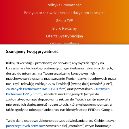
Polityka Prywatności
Polityka przeciwdziałania nadużyciom i korupcji
Sklep TVP
Biuro Reklamy
Oferta Dystrybucyjna
Oferta Handlowa
Dostępność
Szanujemy Twoją prywatność
Moje zgody
Kliknij "Akceptuję i przechodzę do serwisu", aby wyrazić zgody na
Procedura zgłoszeń wewnętrznych
korzystanie z technologii automatycznego śledzenia i zbierania danych,
dostęp do informacji na Twoim urządzeniu końcowym i ich
przechowywanie oraz na przetwarzanie Twoich danych osobowych przez
nas, czyli Telewizję Polską S.A. w likwidacji (zwaną dalej również „TVP”),
Zaufanych Partnerów z IAB* (1201 firm)
oraz pozostałych
Zaufanych
Partnerów TVP (93 firm)
, w celach marketingowych (w tym do
zautomatyzowanego dopasowania reklam do Twoich zainteresowań i
mierzenia ich skuteczności) i pozostałych, które wskazujemy poniżej, a
także zgody na udostępnianie przez nas identyfikatora PPID do Google.
Twoje dane osobowe zbierane podczas odwiedzania przez Ciebie naszych
poszczególnych serwisów
zwanych dalej „Portalem”, w tym informacje