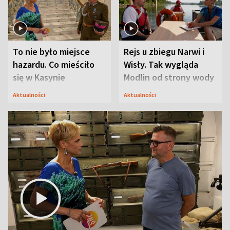
To nie było miejsce
Rejs u zbiegu Narwi i
hazardu. Co mieściło
Wisły. Tak wygląda
się w Kasynie
Modlin od strony wody
Oficerskim?
Aktualności
Aktualności