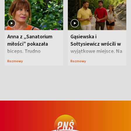
Anna z „Sanatorium
Gąsiewska i
miłości” pokazała
Sołtysiewicz wrócili w
biceps. Trudno
wyjątkowe miejsce. Na
uwierzyć, co przeszła
szlaku czekał
Rozmowy
Rozmowy
wcześniej
niedźwiedź