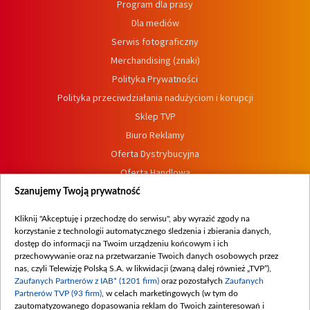
Program dla prasy
Dla mediów
Serwis fotograficzny
Merchandising (znaki)
Polityka Prywatności
Polityka przeciwdziałania nadużyciom i korupcji
Sklep TVP
Biuro Reklamy
Oferta Dystrybucyjna
Oferta Handlowa
Dostępność
Szanujemy Twoją prywatność
Moje zgody
Kliknij "Akceptuję i przechodzę do serwisu", aby wyrazić zgody na
Procedura zgłoszeń wewnętrznych
korzystanie z technologii automatycznego śledzenia i zbierania danych,
dostęp do informacji na Twoim urządzeniu końcowym i ich
przechowywanie oraz na przetwarzanie Twoich danych osobowych przez
nas, czyli Telewizję Polską S.A. w likwidacji (zwaną dalej również „TVP”),
Zaufanych Partnerów z IAB* (1201 firm)
oraz pozostałych
Zaufanych
Partnerów TVP (93 firm)
, w celach marketingowych (w tym do
zautomatyzowanego dopasowania reklam do Twoich zainteresowań i