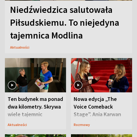
Niedźwiedzica salutowała
Piłsudskiemu. To niejedyna
tajemnica Modlina
Aktualności
Ten budynek ma ponad
Nowa edycja „The
dwa kilometry. Skrywa
Voice Comeback
wiele tajemnic
Stage”. Ania Karwan
zapowiada
Aktualności
Rozmowy
niespodzianki