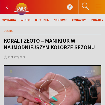
WYDANIA
WIDEO
KUCHNIA
ZDROWIE
GWIAZDY
PORADY
URODA
KORAL I ZŁOTO – MANIKIUR W
NAJMODNIEJSZYM KOLORZE SEZONU
26.01.2019, 08:54