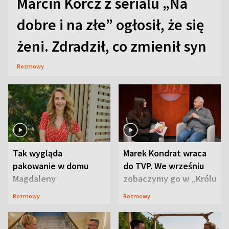
Marcin Korcz z serialu „Na
dobre i na złe” ogłosił, że się
żeni. Zdradził, co zmienił syn
Rozmowy
Tak wygląda
Marek Kondrat wraca
pakowanie w domu
do TVP. We wrześniu
Magdaleny
zobaczymy go w „Królu
Waligórskiej-Lisieckiej.
Maciusiu I”
Rozmowy
Rozmowy
Mąż nie odpuszcza