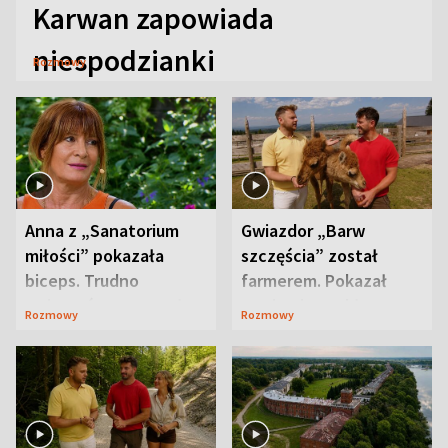
Karwan zapowiada
niespodzianki
Rozmowy
Anna z „Sanatorium
Gwiazdor „Barw
miłości” pokazała
szczęścia” został
biceps. Trudno
farmerem. Pokazał
uwierzyć, co przeszła
swoje niezwykłe
Rozmowy
Rozmowy
wcześniej
ranczo