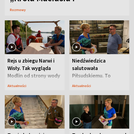
Rozmowy
Rejs u zbiegu Narwi i
Niedźwiedzica
Wisły. Tak wygląda
salutowała
Modlin od strony wody
Piłsudskiemu. To
niejedyna tajemnica
Aktualności
Aktualności
Modlina