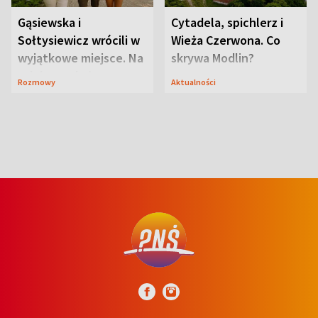
Gąsiewska i
Cytadela, spichlerz i
Sołtysiewicz wrócili w
Wieża Czerwona. Co
wyjątkowe miejsce. Na
skrywa Modlin?
szlaku czekał
Rozmowy
Aktualności
niedźwiedź