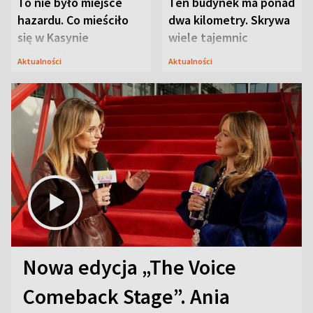
To nie było miejsce
Ten budynek ma ponad
hazardu. Co mieściło
dwa kilometry. Skrywa
się w Kasynie
wiele tajemnic
Oficerskim?
Aktualności
Aktualności
Nowa edycja „The Voice
Comeback Stage”. Ania