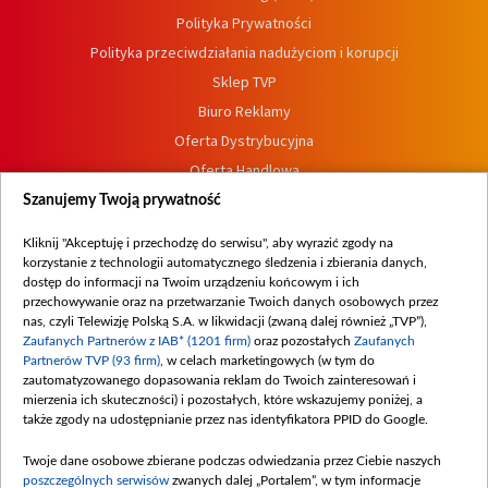
Polityka Prywatności
Polityka przeciwdziałania nadużyciom i korupcji
Sklep TVP
Biuro Reklamy
Oferta Dystrybucyjna
Oferta Handlowa
Dostępność
Szanujemy Twoją prywatność
Moje zgody
Kliknij "Akceptuję i przechodzę do serwisu", aby wyrazić zgody na
Procedura zgłoszeń wewnętrznych
korzystanie z technologii automatycznego śledzenia i zbierania danych,
dostęp do informacji na Twoim urządzeniu końcowym i ich
przechowywanie oraz na przetwarzanie Twoich danych osobowych przez
nas, czyli Telewizję Polską S.A. w likwidacji (zwaną dalej również „TVP”),
Zaufanych Partnerów z IAB* (1201 firm)
oraz pozostałych
Zaufanych
Partnerów TVP (93 firm)
, w celach marketingowych (w tym do
zautomatyzowanego dopasowania reklam do Twoich zainteresowań i
mierzenia ich skuteczności) i pozostałych, które wskazujemy poniżej, a
także zgody na udostępnianie przez nas identyfikatora PPID do Google.
Twoje dane osobowe zbierane podczas odwiedzania przez Ciebie naszych
poszczególnych serwisów
zwanych dalej „Portalem”, w tym informacje