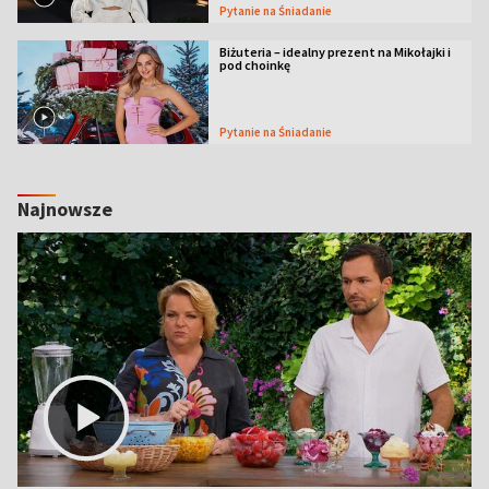
Pytanie na Śniadanie
Biżuteria – idealny prezent na Mikołajki i
pod choinkę
Pytanie na Śniadanie
Najnowsze