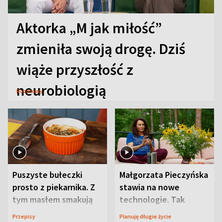
Aktorka „M jak miłość”
zmieniła swoją drogę. Dziś
wiąże przyszłość z
neurobiologią
Rozmowy
Puszyste bułeczki
Małgorzata Pieczyńska
prosto z piekarnika. Z
stawia na nowe
tym masłem smakują
technologie. Tak
jeszcze lepiej
organizuje sprawy
Przepisy
Planuję długie życie