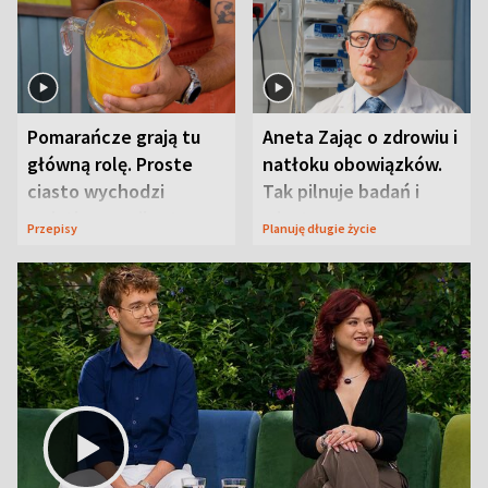
Pomarańcze grają tu
Aneta Zając o zdrowiu i
główną rolę. Proste
natłoku obowiązków.
ciasto wychodzi
Tak pilnuje badań i
wyjątkowo wilgotne
wizyt
Przepisy
Planuję długie życie