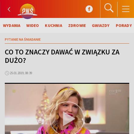
WYDANIA
WIDEO
KUCHNIA
ZDROWIE
GWIAZDY
PORADY
PYTANIE NA ŚNIADANIE
CO TO ZNACZY DAWAĆ W ZWIĄZKU ZA
DUŻO?
25.01.2019, 08:39