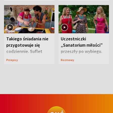
zdrowotne
Takiego śniadania nie
Uczestniczki
przygotowuje się
„Sanatorium miłości”
codziennie. Suflet
przeszły po wybiegu.
serowy zachwyca
Te stylizacje
Przepisy
Rozmowy
smakiem
przyciągały wzrok