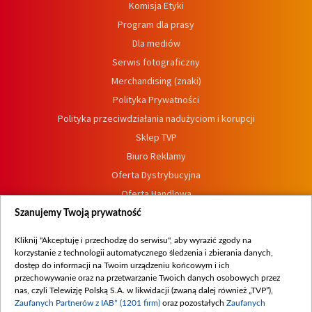
Komisja Etyki
Program dla prasy
Dla mediów
Serwis fotograficzny
Merchandising (znaki)
Polityka Prywatności
Polityka przeciwdziałania nadużyciom i korupcji
Sklep TVP
Biuro Reklamy
Oferta Dystrybucyjna
Oferta Handlowa
Dostępność
Szanujemy Twoją prywatność
Moje zgody
Kliknij "Akceptuję i przechodzę do serwisu", aby wyrazić zgody na
Procedura zgłoszeń wewnętrznych
korzystanie z technologii automatycznego śledzenia i zbierania danych,
dostęp do informacji na Twoim urządzeniu końcowym i ich
przechowywanie oraz na przetwarzanie Twoich danych osobowych przez
nas, czyli Telewizję Polską S.A. w likwidacji (zwaną dalej również „TVP”),
Zaufanych Partnerów z IAB* (1201 firm)
oraz pozostałych
Zaufanych