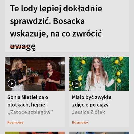
Te lody lepiej dokładnie
sprawdzić. Bosacka
wskazuje, na co zwrócić
uwagę
Aktualności
Sonia Mietielica o
Miało być zwykłe
plotkach, hejcie i
zdjęcie po ciąży.
„Zatoce szpiegów”
Jessica Ziółek
wywołała lawinę
Rozmowy
Rozmowy
komentarzy