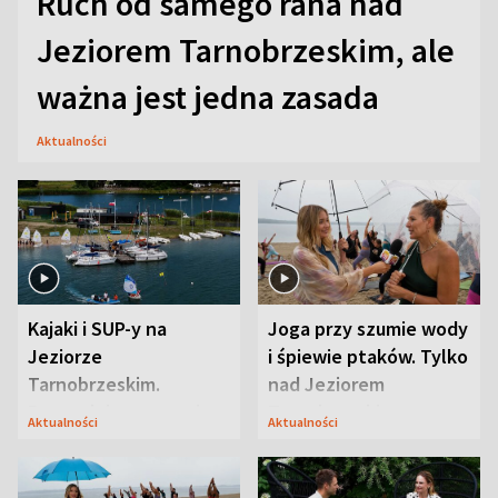
Ruch od samego rana nad
Jeziorem Tarnobrzeskim, ale
ważna jest jedna zasada
Aktualności
Kajaki i SUP-y na
Joga przy szumie wody
Jeziorze
i śpiewie ptaków. Tylko
Tarnobrzeskim.
nad Jeziorem
Przyrodnicy zwracają
Tarnobrzeskim
Aktualności
Aktualności
uwagę na coś jeszcze