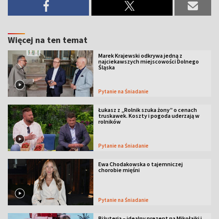
Więcej na ten temat
Marek Krajewski odkrywa jedną z
najciekawszych miejscowości Dolnego
Śląska
Pytanie na Śniadanie
Łukasz z „Rolnik szuka żony” o cenach
truskawek. Koszty i pogoda uderzają w
rolników
Pytanie na Śniadanie
Ewa Chodakowska o tajemniczej
chorobie mięśni
Pytanie na Śniadanie
Biżuteria – idealny prezent na Mikołajki i