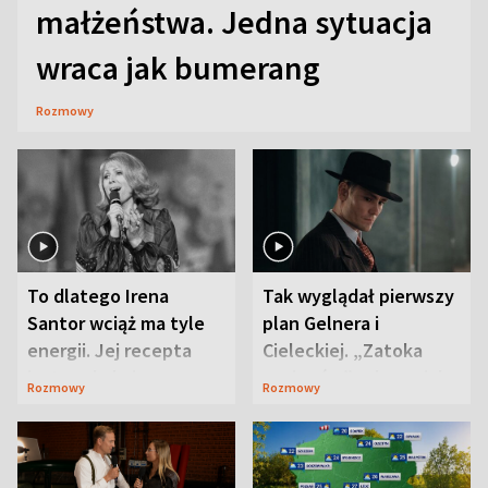
małżeństwa. Jedna sytuacja
wraca jak bumerang
Rozmowy
To dlatego Irena
Tak wyglądał pierwszy
Santor wciąż ma tyle
plan Gelnera i
energii. Jej recepta
Cieleckiej. „Zatoka
jest zaskakująco
szpiegów” od razu ich
Rozmowy
Rozmowy
prosta
zaskoczyła