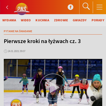
WYDANIA
WIDEO
KUCHNIA
ZDROWIE
GWIAZDY
PORADY
PYTANIE NA ŚNIADANIE
Pierwsze kroki na łyżwach cz. 3
24.01.2019, 09:07