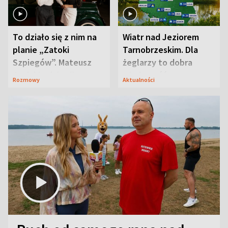
To działo się z nim na
Wiatr nad Jeziorem
planie „Zatoki
Tarnobrzeskim. Dla
Szpiegów”. Mateusz
żeglarzy to dobra
Janicki odsłonił
wiadomość
Rozmowy
Aktualności
aktorski sekret