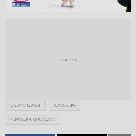
#JAZDA NA ŁYŻWACH
#LODOWISKO
#PIERWSZE KROKI NA ŁYŻWACH