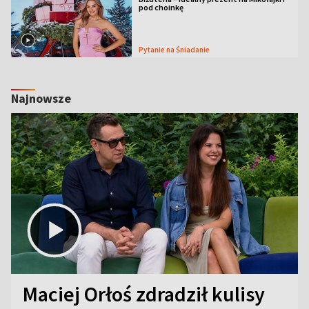
pod choinkę
Pytanie na Śniadanie
Najnowsze
Maciej Orłoś zdradził kulisy