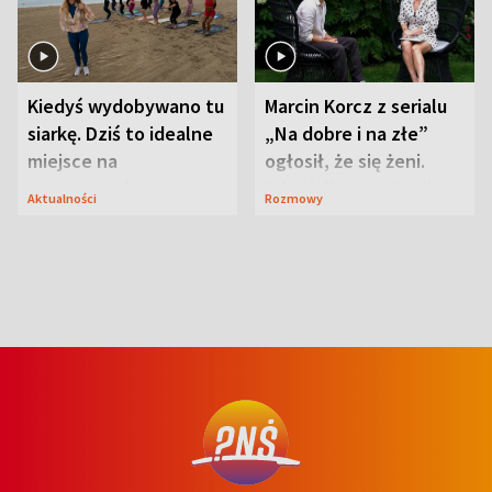
Kiedyś wydobywano tu
Marcin Korcz z serialu
siarkę. Dziś to idealne
„Na dobre i na złe”
miejsce na
ogłosił, że się żeni.
wypoczynek
Zdradził, co zmienił
Aktualności
Rozmowy
syn