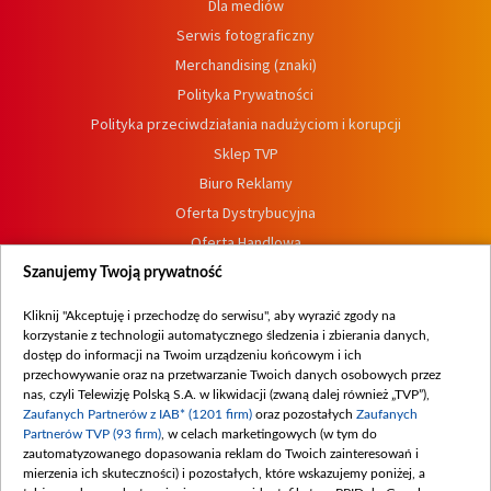
Dla mediów
Serwis fotograficzny
Merchandising (znaki)
Polityka Prywatności
Polityka przeciwdziałania nadużyciom i korupcji
Sklep TVP
Biuro Reklamy
Oferta Dystrybucyjna
Oferta Handlowa
Dostępność
Szanujemy Twoją prywatność
Moje zgody
Kliknij "Akceptuję i przechodzę do serwisu", aby wyrazić zgody na
Procedura zgłoszeń wewnętrznych
korzystanie z technologii automatycznego śledzenia i zbierania danych,
dostęp do informacji na Twoim urządzeniu końcowym i ich
przechowywanie oraz na przetwarzanie Twoich danych osobowych przez
nas, czyli Telewizję Polską S.A. w likwidacji (zwaną dalej również „TVP”),
Zaufanych Partnerów z IAB* (1201 firm)
oraz pozostałych
Zaufanych
Partnerów TVP (93 firm)
, w celach marketingowych (w tym do
zautomatyzowanego dopasowania reklam do Twoich zainteresowań i
mierzenia ich skuteczności) i pozostałych, które wskazujemy poniżej, a